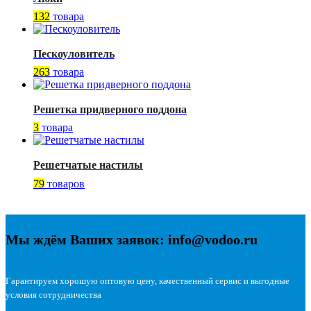
132
товара
Пескоуловитель
263
товара
Решетка придверного поддона
3
товара
Решетчатые настилы
79
товаров
Мы ждём Ваших заявок: info@vodoo.ru
Гарантируем хорошую оптовую цену, качественный сервис и выгодные
условия сотрудничества