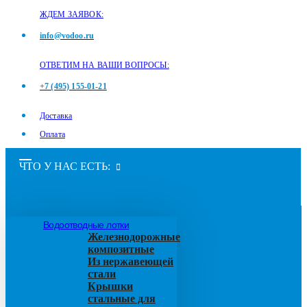
ЖДЕМ ЗАЯВОК:
info@vodoo.ru
ОТВЕТИМ НА ВАШИ ВОПРОСЫ:
+7 (495) 155-01-21
Доставка
Оплата
ЧТО У НАС ЕСТЬ:
Водоотводные лотки
Железнодорожные
композитные
Из нержавеющей
стали
Крышки
стальные для