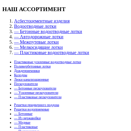
НАШ АССОРТИМЕНТ
Асбестоцементные изделия
Водоотводные лотки
— Бетонные водоотводные лотки
— Автодорожные лотки
— Межпутевые лотки
— Мелкосидящие лотки
— Пластиковые водоотводные лотки
Пластиковые усиленные водоотводные лотки
Полимербетонные лотки
Дождеприемники
Колодцы
Люки канализационные
Пескоуловители
— Бетонные пескоуловители
— Усиленные пескоуловители
— Пластиковые пескоуловители
Решетки придверного поддона
Решетки водоприемные
— Бетонные
— Из нержавейки
— Медные
— Пластиковые