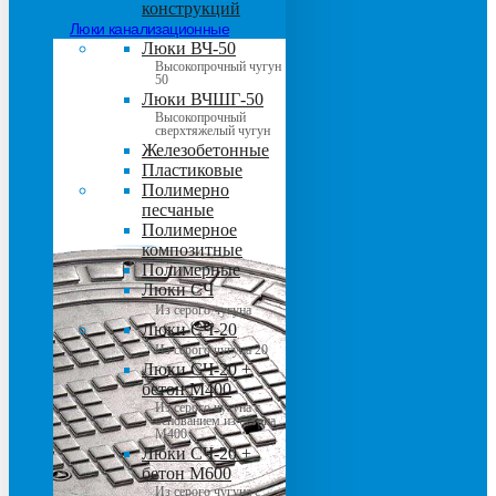
конструкций
Люки канализационные
Люки ВЧ-50
Высокопрочный чугун
50
Люки ВЧШГ-50
Высокопрочный
сверхтяжелый чугун
Железобетонные
Пластиковые
Полимерно
песчаные
Полимерное
композитные
Полимерные
Люки СЧ
Из серого чугуна
Люки СЧ-20
Из серого чугуна 20
Люки СЧ-20 +
бетон М400
Из серого чугуна с
основанием из бетона
М400
Люки СЧ-20 +
бетон М600
Из серого чугуна с