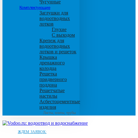
Чугунные
Комплектующие
Заглушки для
водоотводных
лотков
Глухие
С выходом
Крепеж для
водоотводных
лотков и решеток
Крышка
дренажного
колодца
Решетка
придверного
поддона
Решетчатые
настилы
Асбестоцементные
изделия
Листы, плиты, трубы
ЖДЕМ ЗАЯВОК: