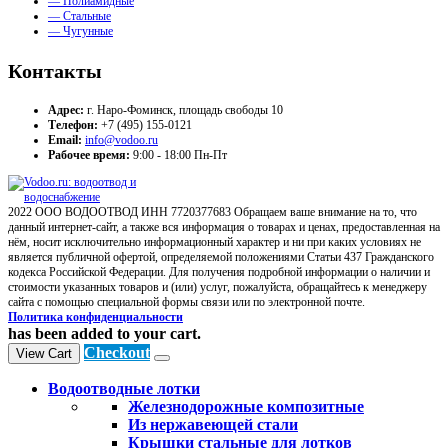
— Полиамидные
— Стальные
— Чугунные
Контакты
Адрес:
г. Наро-Фоминск, площадь свободы 10
Телефон:
+7 (495) 155-0121
Email:
info@vodoo.ru
Рабочее время:
9:00 - 18:00 Пн-Пт
2022 ООО ВОДООТВОД ИНН 7720377683 Обращаем ваше внимание на то, что
данный интернет-сайт, а также вся информация о товарах и ценах, предоставленная на
нём, носит исключительно информационный характер и ни при каких условиях не
является публичной офертой, определяемой положениями Статьи 437 Гражданского
кодекса Российской Федерации. Для получения подробной информации о наличии и
стоимости указанных товаров и (или) услуг, пожалуйста, обращайтесь к менеджеру
сайта с помощью специальной формы связи или по электронной почте.
Политика конфиденциальности
has been added to your cart.
Checkout
View Cart
Водоотводные лотки
Железнодорожные композитные
Из нержавеющей стали
Крышки стальные для лотков