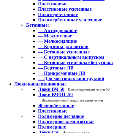
Пластиковые
Пластиковые усиленные
Полимербетонные
Полимербетонные усиленные
Бетонные:
— Автодорожные
— Межпутевые
— Мелкосидящие
— Корзины для лотков
— Бетонные усиленные
— С вертикальным выпуском
— Бетонные усиленные без уголка
— Бортовые ЛВ
— Прикромочные ЛВ
— Для мостовых конструкций
Люки канализационные
Люки ВЧ-50
Высокопрочный чугун 50
Люки ВЧШГ-50
Высокопрочный сверхтяжелый чугун
Железобетонные
Пластиковые
Полимерно песчаные
Полимерное композитные
Полимерные
Люки СЧ
Из серого чугуна