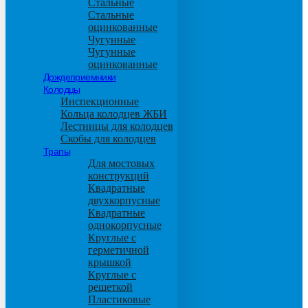
Стальные
Стальные
оцинкованные
Чугунные
Чугунные
оцинкованные
Дождеприемники
Колодцы
Инспекционные
Кольца колодцев ЖБИ
Лестницы для колодцев
Скобы для колодцев
Трапы
Для мостовых
конструкций
Квадратные
двухкорпусные
Квадратные
однокорпусные
Круглые с
герметичной
крышкой
Круглые с
решеткой
Пластиковые