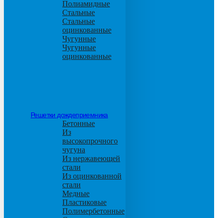
Полиамидные
Стальные
Стальные
оцинкованные
Чугунные
Чугунные
оцинкованные
Решетки дождеприемника
Бетонные
Из
высокопрочного
чугуна
Из нержавеющей
стали
Из оцинкованной
стали
Медные
Пластиковые
Полимербетонные