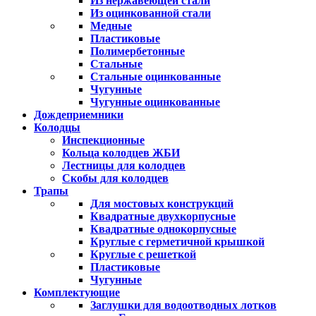
Из нержавеющей стали
Из оцинкованной стали
Медные
Пластиковые
Полимербетонные
Стальные
Стальные оцинкованные
Чугунные
Чугунные оцинкованные
Дождеприемники
Колодцы
Инспекционные
Кольца колодцев ЖБИ
Лестницы для колодцев
Скобы для колодцев
Трапы
Для мостовых конструкций
Квадратные двухкорпусные
Квадратные однокорпусные
Круглые с герметичной крышкой
Круглые с решеткой
Пластиковые
Чугунные
Комплектующие
Заглушки для водоотводных лотков