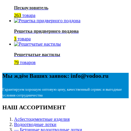
Пескоуловитель
263
товара
Решетка придверного поддона
3
товара
Решетчатые настилы
79
товаров
Мы ждём Ваших заявок: info@vodoo.ru
Гарантируем хорошую оптовую цену, качественный сервис и выгодные
условия сотрудничества
НАШ АССОРТИМЕНТ
Асбестоцементные изделия
Водоотводные лотки
— Бетонные водоотводные лотки