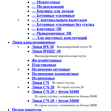
— Межпутевые
— Мелкосидящие
— Корзины для лотков
— Бетонные усиленные
— С вертикальным выпуском
— Бетонные усиленные без уголка
— Бортовые ЛВ
— Прикромочные ЛВ
— Для мостовых конструкций
Люки канализационные
Люки ВЧ-50
Высокопрочный чугун 50
Люки ВЧШГ-50
Высокопрочный сверхтяжелый чугун
Железобетонные
Пластиковые
Полимерно песчаные
Полимерное композитные
Полимерные
Люки СЧ
Из серого чугуна
Люки СЧ-20
Из серого чугуна 20
Люки СЧ-20 + бетон М400
Из серого чугуна с основанием из бетона М400
Люки СЧ-20 + бетон М600
Из серого чугуна с основанием из бетона М600
Пескоуловители