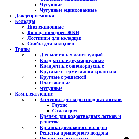
Чугунные
Чугунные оцинкованные
Дождеприемники
Колодцы
Инспекционные
Кольца колодцев ЖБИ
Лестницы для колодцев
Скобы для колодцев
Трапы
Для мостовых конструкций
Квадратные двухкорпусные
Квадратные однокорпусные
Круглые с герметичной крышкой
Круглые с решеткой
Пластиковые
Чугунные
Комплектующие
Заглушки для водоотводных лотков
Глухие
С выходом
Крепеж для водоотводных лотков и
решеток
Крышка дренажного колодца
Решетка придверного поддона
Решетчатые настилы