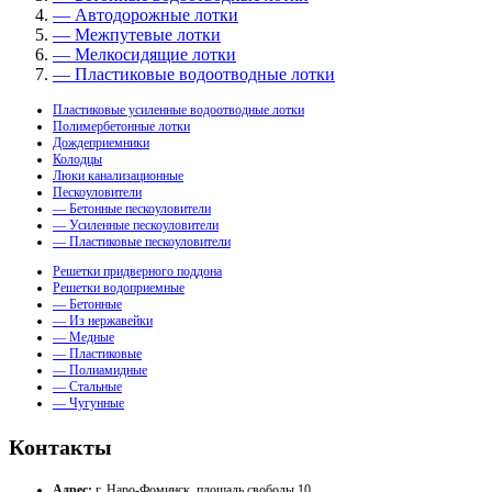
— Автодорожные лотки
— Межпутевые лотки
— Мелкосидящие лотки
— Пластиковые водоотводные лотки
Пластиковые усиленные водоотводные лотки
Полимербетонные лотки
Дождеприемники
Колодцы
Люки канализационные
Пескоуловители
— Бетонные пескоуловители
— Усиленные пескоуловители
— Пластиковые пескоуловители
Решетки придверного поддона
Решетки водоприемные
— Бетонные
— Из нержавейки
— Медные
— Пластиковые
— Полиамидные
— Стальные
— Чугунные
Контакты
Адрес:
г. Наро-Фоминск, площадь свободы 10