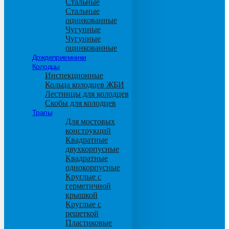
Стальные
Стальные
оцинкованные
Чугунные
Чугунные
оцинкованные
Дождеприемники
Колодцы
Инспекционные
Кольца колодцев ЖБИ
Лестницы для колодцев
Скобы для колодцев
Трапы
Для мостовых
конструкций
Квадратные
двухкорпусные
Квадратные
однокорпусные
Круглые с
герметичной
крышкой
Круглые с
решеткой
Пластиковые