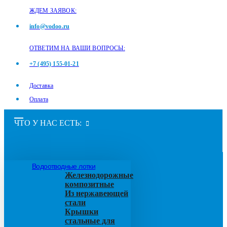
ЖДЕМ ЗАЯВОК:
info@vodoo.ru
ОТВЕТИМ НА ВАШИ ВОПРОСЫ:
+7 (495) 155-01-21
Доставка
Оплата
ЧТО У НАС ЕСТЬ:
Водоотводные лотки
Железнодорожные
композитные
Из нержавеющей
стали
Крышки
стальные для