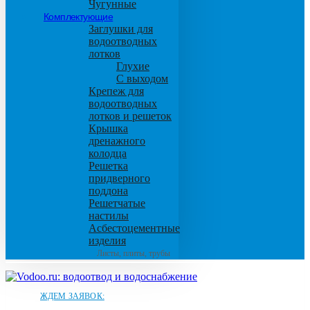
Чугунные
Комплектующие
Заглушки для
водоотводных
лотков
Глухие
С выходом
Крепеж для
водоотводных
лотков и решеток
Крышка
дренажного
колодца
Решетка
придверного
поддона
Решетчатые
настилы
Асбестоцементные
изделия
Листы, плиты, трубы
ЖДЕМ ЗАЯВОК: