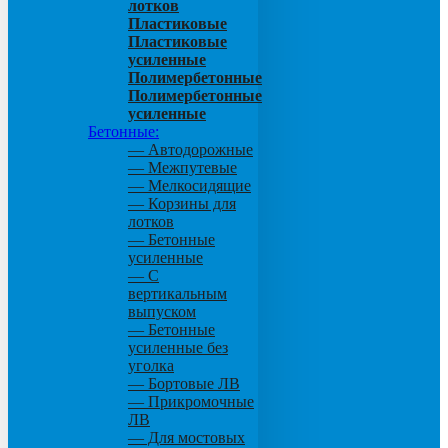
лотков
Пластиковые
Пластиковые
усиленные
Полимербетонные
Полимербетонные
усиленные
Бетонные:
— Автодорожные
— Межпутевые
— Мелкосидящие
— Корзины для
лотков
— Бетонные
усиленные
— С
вертикальным
выпуском
— Бетонные
усиленные без
уголка
— Бортовые ЛВ
— Прикромочные
ЛВ
— Для мостовых