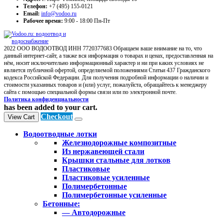
Телефон:
+7 (495) 155-0121
Email:
info@vodoo.ru
Рабочее время:
9:00 - 18:00 Пн-Пт
2022 ООО ВОДООТВОД ИНН 7720377683 Обращаем ваше внимание на то, что
данный интернет-сайт, а также вся информация о товарах и ценах, предоставленная на
нём, носит исключительно информационный характер и ни при каких условиях не
является публичной офертой, определяемой положениями Статьи 437 Гражданского
кодекса Российской Федерации. Для получения подробной информации о наличии и
стоимости указанных товаров и (или) услуг, пожалуйста, обращайтесь к менеджеру
сайта с помощью специальной формы связи или по электронной почте.
Политика конфиденциальности
has been added to your cart.
Checkout
View Cart
Водоотводные лотки
Железнодорожные композитные
Из нержавеющей стали
Крышки стальные для лотков
Пластиковые
Пластиковые усиленные
Полимербетонные
Полимербетонные усиленные
Бетонные:
— Автодорожные