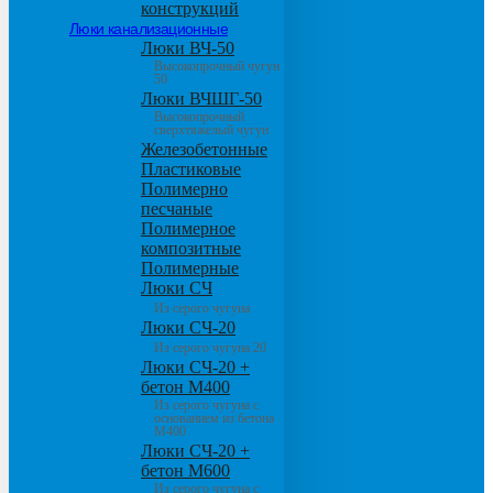
конструкций
Люки канализационные
Люки ВЧ-50
Высокопрочный чугун
50
Люки ВЧШГ-50
Высокопрочный
сверхтяжелый чугун
Железобетонные
Пластиковые
Полимерно
песчаные
Полимерное
композитные
Полимерные
Люки СЧ
Из серого чугуна
Люки СЧ-20
Из серого чугуна 20
Люки СЧ-20 +
бетон М400
Из серого чугуна с
основанием из бетона
М400
Люки СЧ-20 +
бетон М600
Из серого чугуна с