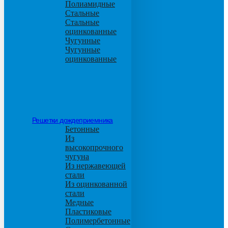
Полиамидные
Стальные
Стальные
оцинкованные
Чугунные
Чугунные
оцинкованные
Решетки дождеприемника
Бетонные
Из
высокопрочного
чугуна
Из нержавеющей
стали
Из оцинкованной
стали
Медные
Пластиковые
Полимербетонные