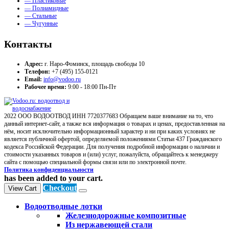
— Пластиковые
— Полиамидные
— Стальные
— Чугунные
Контакты
Адрес:
г. Наро-Фоминск, площадь свободы 10
Телефон:
+7 (495) 155-0121
Email:
info@vodoo.ru
Рабочее время:
9:00 - 18:00 Пн-Пт
2022 ООО ВОДООТВОД ИНН 7720377683 Обращаем ваше внимание на то, что
данный интернет-сайт, а также вся информация о товарах и ценах, предоставленная на
нём, носит исключительно информационный характер и ни при каких условиях не
является публичной офертой, определяемой положениями Статьи 437 Гражданского
кодекса Российской Федерации. Для получения подробной информации о наличии и
стоимости указанных товаров и (или) услуг, пожалуйста, обращайтесь к менеджеру
сайта с помощью специальной формы связи или по электронной почте.
Политика конфиденциальности
has been added to your cart.
Checkout
View Cart
Водоотводные лотки
Железнодорожные композитные
Из нержавеющей стали