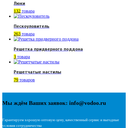
Люки
132
товара
Пескоуловитель
263
товара
Решетка придверного поддона
3
товара
Решетчатые настилы
79
товаров
Мы ждём Ваших заявок: info@vodoo.ru
Гарантируем хорошую оптовую цену, качественный сервис и выгодные
условия сотрудничества