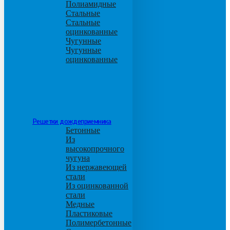
Полиамидные
Стальные
Стальные
оцинкованные
Чугунные
Чугунные
оцинкованные
Решетки дождеприемника
Бетонные
Из
высокопрочного
чугуна
Из нержавеющей
стали
Из оцинкованной
стали
Медные
Пластиковые
Полимербетонные