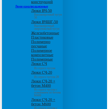
конструкций
Люки канализационные
Люки ВЧ-50
Высокопрочный чугун
50
Люки ВЧШГ-50
Высокопрочный
сверхтяжелый чугун
Железобетонные
Пластиковые
Полимерно
песчаные
Полимерное
композитные
Полимерные
Люки СЧ
Из серого чугуна
Люки СЧ-20
Из серого чугуна 20
Люки СЧ-20 +
бетон М400
Из серого чугуна с
основанием из бетона
М400
Люки СЧ-20 +
бетон М600
Из серого чугуна с