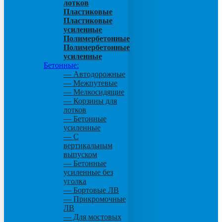
лотков
Пластиковые
Пластиковые
усиленные
Полимербетонные
Полимербетонные
усиленные
Бетонные:
— Автодорожные
— Межпутевые
— Мелкосидящие
— Корзины для
лотков
— Бетонные
усиленные
— С
вертикальным
выпуском
— Бетонные
усиленные без
уголка
— Бортовые ЛВ
— Прикромочные
ЛВ
— Для мостовых