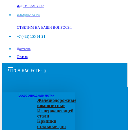
ЖДЕМ ЗАЯВОК:
info@vodoo.ru
ОТВЕТИМ НА ВАШИ ВОПРОСЫ:
+7 (495) 155-01-21
Доставка
Оплата
ЧТО У НАС ЕСТЬ:
Водоотводные лотки
Железнодорожные
композитные
Из нержавеющей
стали
Крышки
стальные для