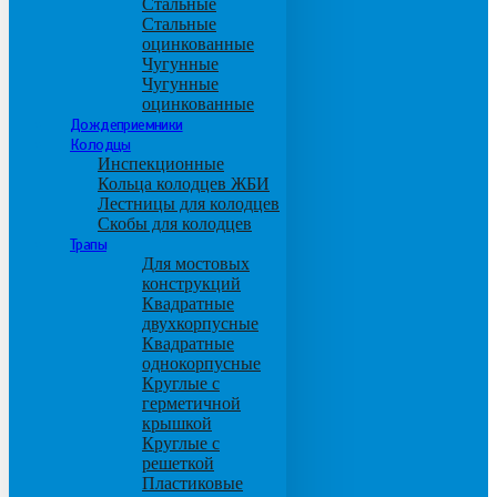
Стальные
Стальные
оцинкованные
Чугунные
Чугунные
оцинкованные
Дождеприемники
Колодцы
Инспекционные
Кольца колодцев ЖБИ
Лестницы для колодцев
Скобы для колодцев
Трапы
Для мостовых
конструкций
Квадратные
двухкорпусные
Квадратные
однокорпусные
Круглые с
герметичной
крышкой
Круглые с
решеткой
Пластиковые