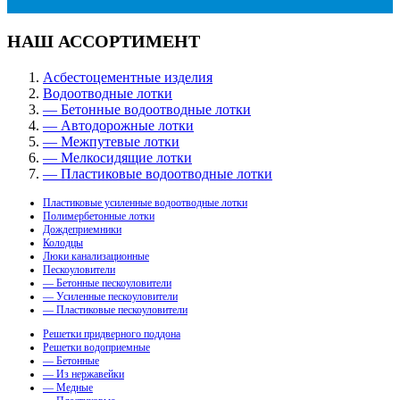
НАШ АССОРТИМЕНТ
Асбестоцементные изделия
Водоотводные лотки
— Бетонные водоотводные лотки
— Автодорожные лотки
— Межпутевые лотки
— Мелкосидящие лотки
— Пластиковые водоотводные лотки
Пластиковые усиленные водоотводные лотки
Полимербетонные лотки
Дождеприемники
Колодцы
Люки канализационные
Пескоуловители
— Бетонные пескоуловители
— Усиленные пескоуловители
— Пластиковые пескоуловители
Решетки придверного поддона
Решетки водоприемные
— Бетонные
— Из нержавейки
— Медные