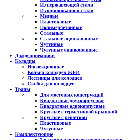
Из нержавеющей стали
Из оцинкованной стали
Медные
Пластиковые
Полимербетонные
Стальные
Стальные оцинкованные
Чугунные
Чугунные оцинкованные
Дождеприемники
Колодцы
Инспекционные
Кольца колодцев ЖБИ
Лестницы для колодцев
Скобы для колодцев
Трапы
Для мостовых конструкций
Квадратные двухкорпусные
Квадратные однокорпусные
Круглые с герметичной крышкой
Круглые с решеткой
Пластиковые
Чугунные
Комплектующие
Заглушки для водоотводных лотков