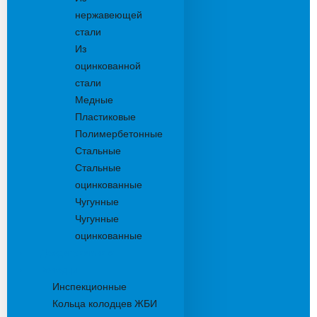
нержавеющей
стали
Из
оцинкованной
стали
Медные
Пластиковые
Полимербетонные
Стальные
Стальные
оцинкованные
Чугунные
Чугунные
оцинкованные
Дождеприемники
Колодцы
Инспекционные
Кольца колодцев ЖБИ