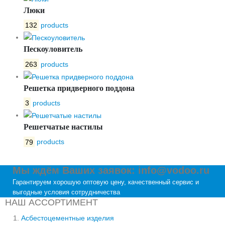
Люки
132
products
Пескоуловитель
263
products
Решетка придверного поддона
3
products
Решетчатые настилы
79
products
Мы ждём Ваших заявок: info@vodoo.ru
Гарантируем хорошую оптовую цену, качественный сервис и
выгодные условия сотрудничества
НАШ АССОРТИМЕНТ
Асбестоцементные изделия