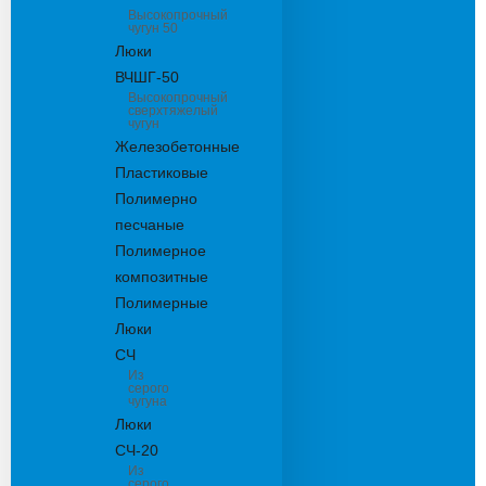
Высокопрочный
чугун 50
Люки
ВЧШГ-50
Высокопрочный
сверхтяжелый
чугун
Железобетонные
Пластиковые
Полимерно
песчаные
Полимерное
композитные
Полимерные
Люки
СЧ
Из
серого
чугуна
Люки
СЧ-20
Из
серого