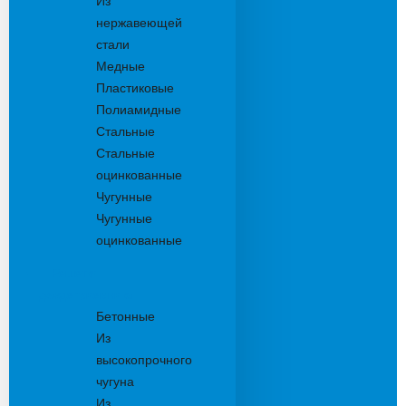
Из
нержавеющей
стали
Медные
Пластиковые
Полиамидные
Стальные
Стальные
оцинкованные
Чугунные
Чугунные
оцинкованные
Решетки
дождеприемника
Бетонные
Из
высокопрочного
чугуна
Из