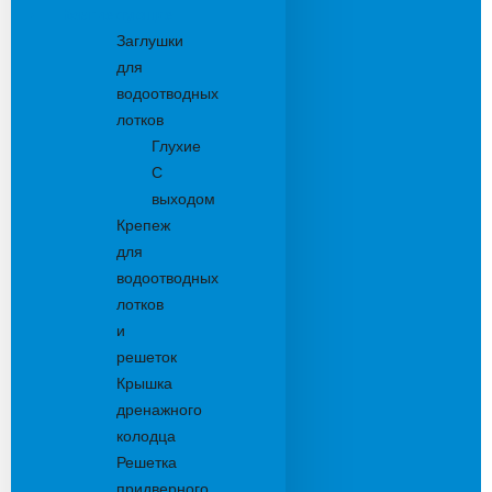
Комплектующие
Заглушки
для
водоотводных
лотков
Глухие
С
выходом
Крепеж
для
водоотводных
лотков
и
решеток
Крышка
дренажного
колодца
Решетка
придверного