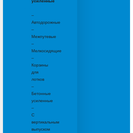
усиленные
Бетонные:
–
Автодорожные
–
Межпутевые
–
Мелкосидящие
–
Корзины
для
лотков
–
Бетонные
усиленные
–
С
вертикальным
выпуском