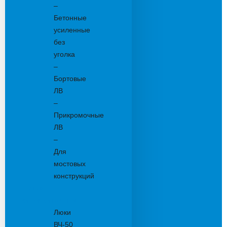
–
Бетонные
усиленные
без
уголка
–
Бортовые
ЛВ
–
Прикромочные
ЛВ
–
Для
мостовых
конструкций
Люки
канализационные
Люки
ВЧ-50