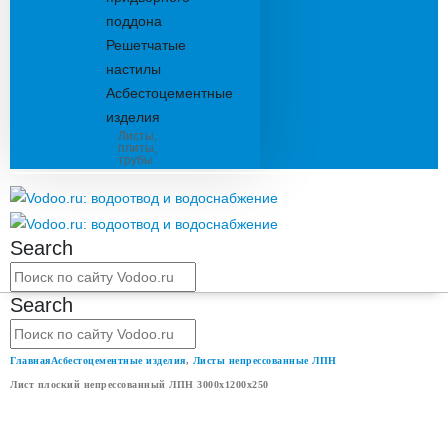
поддона
Решетчатые
настилы
Асбестоцементные
изделия
Листы,
плиты,
трубы
Search
Search
Главная
Асбестоцементные изделия
,
Листы непрессованные ЛПН
Лист плоский непрессованный ЛПН 3000x1200x250
ЛИСТ ПЛОСКИЙ