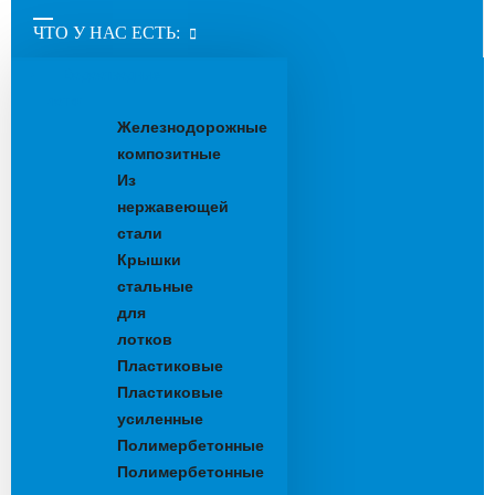
ЧТО У НАС ЕСТЬ:
Водоотводные
лотки
Железнодорожные
композитные
Из
нержавеющей
стали
Крышки
стальные
для
лотков
Пластиковые
Пластиковые
усиленные
Полимербетонные
Полимербетонные