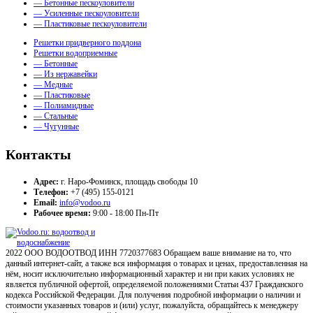
— Бетонные пескоуловители
— Усиленные пескоуловители
— Пластиковые пескоуловители
Решетки придверного поддона
Решетки водоприемные
— Бетонные
— Из нержавейки
— Медные
— Пластиковые
— Полиамидные
— Стальные
— Чугунные
Контакты
Адрес:
г. Наро-Фоминск, площадь свободы 10
Телефон:
+7 (495) 155-0121
Email:
info@vodoo.ru
Рабочее время:
9:00 - 18:00 Пн-Пт
2022 ООО ВОДООТВОД ИНН 7720377683 Обращаем ваше внимание на то, что
данный интернет-сайт, а также вся информация о товарах и ценах, предоставленная на
нём, носит исключительно информационный характер и ни при каких условиях не
является публичной офертой, определяемой положениями Статьи 437 Гражданского
кодекса Российской Федерации. Для получения подробной информации о наличии и
стоимости указанных товаров и (или) услуг, пожалуйста, обращайтесь к менеджеру