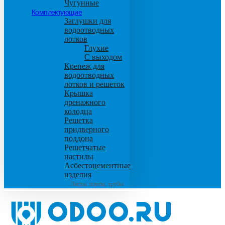
Чугунные
Комплектующие
Заглушки для
водоотводных
лотков
Глухие
С выходом
Крепеж для
водоотводных
лотков и решеток
Крышка
дренажного
колодца
Решетка
придверного
поддона
Решетчатые
настилы
Асбестоцементные
изделия
Листы, плиты, трубы