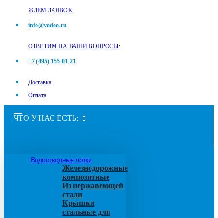
ЖДЕМ ЗАЯВОК:
info@vodoo.ru
ОТВЕТИМ НА ВАШИ ВОПРОСЫ:
+7 (495) 155-01-21
Доставка
Оплата
ЧТО У НАС ЕСТЬ:
Водоотводные лотки
Железнодорожные
композитные
Из нержавеющей
стали
Крышки
стальные для