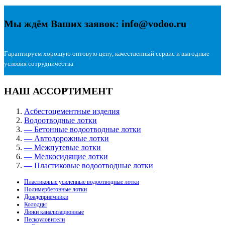
Мы ждём Ваших заявок: info@vodoo.ru
Гарантируем хорошую оптовую цену, качественный сервис и выгодные
условия сотрудничества
НАШ АССОРТИМЕНТ
Асбестоцементные изделия
Водоотводные лотки
— Бетонные водоотводные лотки
— Автодорожные лотки
— Межпутевые лотки
— Мелкосидящие лотки
— Пластиковые водоотводные лотки
Пластиковые усиленные водоотводные лотки
Полимербетонные лотки
Дождеприемники
Колодцы
Люки канализационные
Пескоуловители