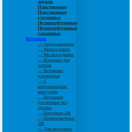
лотков
Пластиковые
Пластиковые
усиленные
Полимербетонные
Полимербетонные
усиленные
Бетонные:
— Автодорожные
— Межпутевые
— Мелкосидящие
— Корзины для
лотков
— Бетонные
усиленные
— С
вертикальным
выпуском
— Бетонные
усиленные без
уголка
— Бортовые ЛВ
— Прикромочные
ЛВ
— Для мостовых