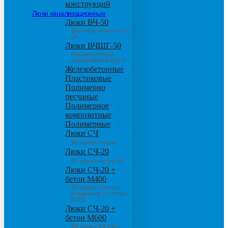
конструкций
Люки канализационные
Люки ВЧ-50
Высокопрочный чугун
50
Люки ВЧШГ-50
Высокопрочный
сверхтяжелый чугун
Железобетонные
Пластиковые
Полимерно
песчаные
Полимерное
композитные
Полимерные
Люки СЧ
Из серого чугуна
Люки СЧ-20
Из серого чугуна 20
Люки СЧ-20 +
бетон М400
Из серого чугуна с
основанием из бетона
М400
Люки СЧ-20 +
бетон М600
Из серого чугуна с