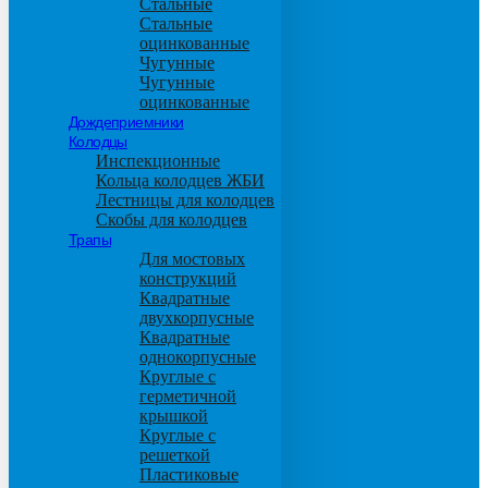
Стальные
Стальные
оцинкованные
Чугунные
Чугунные
оцинкованные
Дождеприемники
Колодцы
Инспекционные
Кольца колодцев ЖБИ
Лестницы для колодцев
Скобы для колодцев
Трапы
Для мостовых
конструкций
Квадратные
двухкорпусные
Квадратные
однокорпусные
Круглые с
герметичной
крышкой
Круглые с
решеткой
Пластиковые