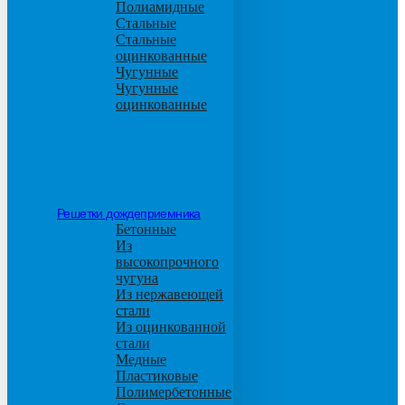
Полиамидные
Стальные
Стальные
оцинкованные
Чугунные
Чугунные
оцинкованные
Решетки дождеприемника
Бетонные
Из
высокопрочного
чугуна
Из нержавеющей
стали
Из оцинкованной
стали
Медные
Пластиковые
Полимербетонные