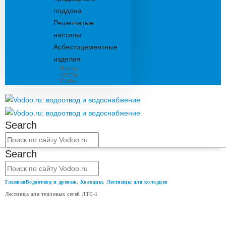
поддона
Решетчатые
настилы
Асбестоцементные
изделия
Листы,
плиты,
трубы
Search
Search
Главная
Водоотвод и дренаж
,
Колодцы
,
Лестницы для колодцев
Лестница для тепловых сетей ЛТС-1
ЛЕСТНИЦА ДЛЯ ТЕПЛОВЫХ