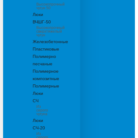
Высокопрочный
чугун 50
Люки
ВЧШГ-50
Высокопрочный
сверхтяжелый
чугун
Железобетонные
Пластиковые
Полимерно
песчаные
Полимерное
композитные
Полимерные
Люки
СЧ
Из
серого
чугуна
Люки
СЧ-20
Из
серого