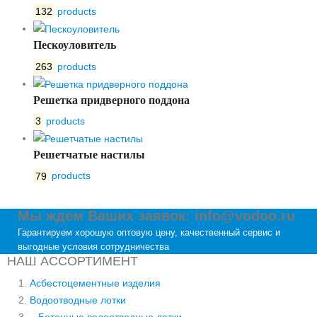
132
products
Пескоуловитель
263
products
Решетка придверного поддона
3
products
Решетчатые настилы
79
products
Мы ждём Ваших заявок: info@vodoo.ru
Гарантируем хорошую оптовую цену, качественный сервис и
выгодные условия сотрудничества
НАШ АССОРТИМЕНТ
Асбестоцементные изделия
Водоотводные лотки