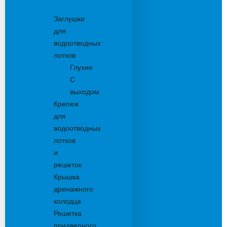
Комплектующие
Заглушки
для
водоотводных
лотков
Глухие
С
выходом
Крепеж
для
водоотводных
лотков
и
решеток
Крышка
дренажного
колодца
Решетка
придверного