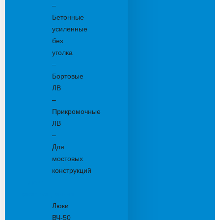
–
Бетонные
усиленные
без
уголка
–
Бортовые
ЛВ
–
Прикромочные
ЛВ
–
Для
мостовых
конструкций
Люки
канализационные
Люки
ВЧ-50