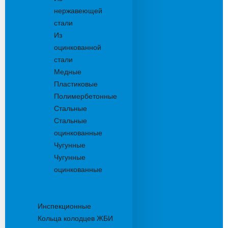
нержавеющей
стали
Из
оцинкованной
стали
Медные
Пластиковые
Полимербетонные
Стальные
Стальные
оцинкованные
Чугунные
Чугунные
оцинкованные
Дождеприемники
Колодцы
Инспекционные
Кольца колодцев ЖБИ