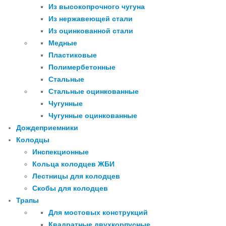
Из высокопрочного чугуна
Из нержавеющей стали
Из оцинкованной стали
Медные
Пластиковые
Полимербетонные
Стальные
Стальные оцинкованные
Чугунные
Чугунные оцинкованные
Дождеприемники
Колодцы
Инспекционные
Кольца колодцев ЖБИ
Лестницы для колодцев
Скобы для колодцев
Трапы
Для мостовых конструкций
Квадратные двухкорпусные