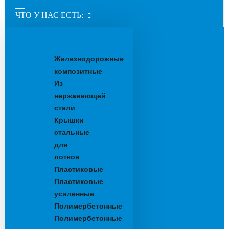
ЧТО У НАС ЕСТЬ:
Водоотводные
лотки
Железнодорожные
композитные
Из
нержавеющей
стали
Крышки
стальные
для
лотков
Пластиковые
Пластиковые
усиленные
Полимербетонные
Полимербетонные