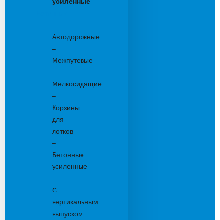
усиленные
Бетонные:
–
Автодорожные
–
Межпутевые
–
Мелкосидящие
–
Корзины
для
лотков
–
Бетонные
усиленные
–
С
вертикальным
выпуском