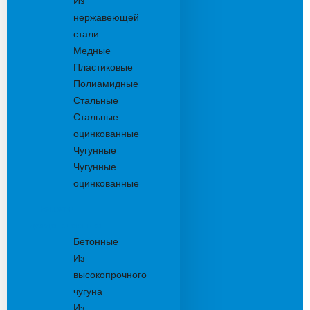
Из
нержавеющей
стали
Медные
Пластиковые
Полиамидные
Стальные
Стальные
оцинкованные
Чугунные
Чугунные
оцинкованные
Решетки
дождеприемника
Бетонные
Из
высокопрочного
чугуна
Из