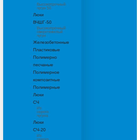
Высокопрочный
чугун 50
Люки
ВЧШГ-50
Высокопрочный
сверхтяжелый
чугун
Железобетонные
Пластиковые
Полимерно
песчаные
Полимерное
композитные
Полимерные
Люки
СЧ
Из
серого
чугуна
Люки
СЧ-20
Из
серого