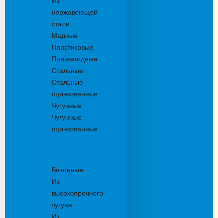
Из
нержавеющей
стали
Медные
Пластиковые
Полиамидные
Стальные
Стальные
оцинкованные
Чугунные
Чугунные
оцинкованные
Решетки
дождеприемника
Бетонные
Из
высокопрочного
чугуна
Из