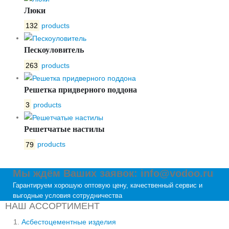
Люки
132
products
Пескоуловитель
263
products
Решетка придверного поддона
3
products
Решетчатые настилы
79
products
Мы ждём Ваших заявок: info@vodoo.ru
Гарантируем хорошую оптовую цену, качественный сервис и
выгодные условия сотрудничества
НАШ АССОРТИМЕНТ
Асбестоцементные изделия