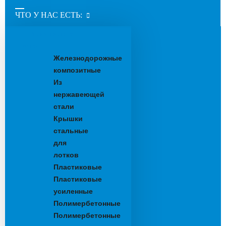
ЧТО У НАС ЕСТЬ:
Водоотводные
лотки
Железнодорожные
композитные
Из
нержавеющей
стали
Крышки
стальные
для
лотков
Пластиковые
Пластиковые
усиленные
Полимербетонные
Полимербетонные