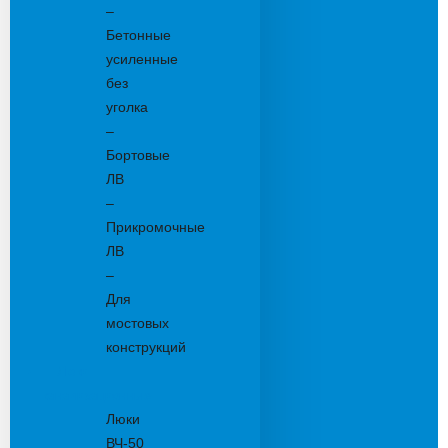
–
Бетонные
усиленные
без
уголка
–
Бортовые
ЛВ
–
Прикромочные
ЛВ
–
Для
мостовых
конструкций
Люки
канализационные
Люки
ВЧ-50