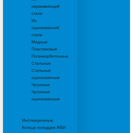
нержавеющей
стали
Из
оцинкованной
стали
Медные
Пластиковые
Полимербетонные
Стальные
Стальные
оцинкованные
Чугунные
Чугунные
оцинкованные
Дождеприемники
Колодцы
Инспекционные
Кольца колодцев ЖБИ