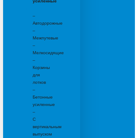
усиленные
Бетонные:
–
Автодорожные
–
Межпутевые
–
Мелкосидящие
–
Корзины
для
лотков
–
Бетонные
усиленные
–
С
вертикальным
выпуском