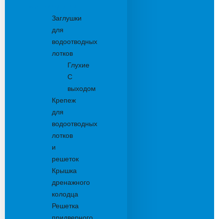
Комплектующие
Заглушки
для
водоотводных
лотков
Глухие
С
выходом
Крепеж
для
водоотводных
лотков
и
решеток
Крышка
дренажного
колодца
Решетка
придверного