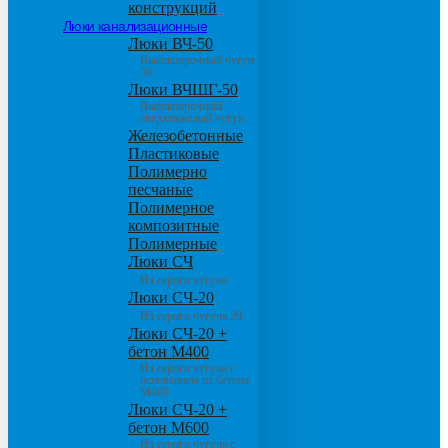
конструкций
Люки канализационные
Люки ВЧ-50
Высокопрочный чугун
50
Люки ВЧШГ-50
Высокопрочный
сверхтяжелый чугун
Железобетонные
Пластиковые
Полимерно
песчаные
Полимерное
композитные
Полимерные
Люки СЧ
Из серого чугуна
Люки СЧ-20
Из серого чугуна 20
Люки СЧ-20 +
бетон М400
Из серого чугуна с
основанием из бетона
М400
Люки СЧ-20 +
бетон М600
Из серого чугуна с