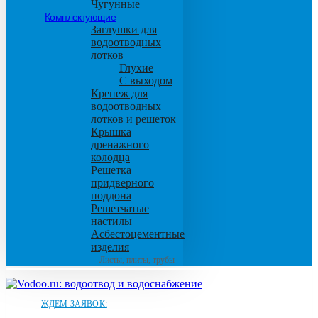
Чугунные
Комплектующие
Заглушки для
водоотводных
лотков
Глухие
С выходом
Крепеж для
водоотводных
лотков и решеток
Крышка
дренажного
колодца
Решетка
придверного
поддона
Решетчатые
настилы
Асбестоцементные
изделия
Листы, плиты, трубы
ЖДЕМ ЗАЯВОК: