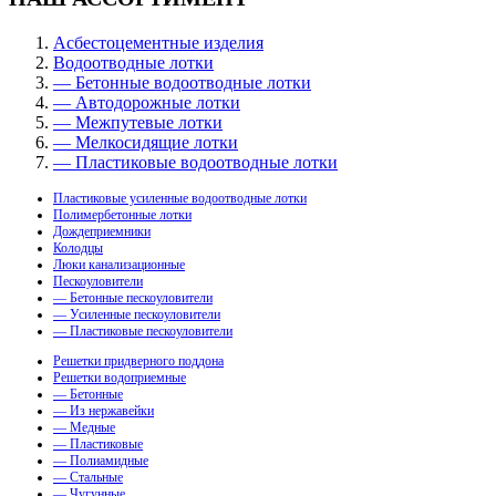
Асбестоцементные изделия
Водоотводные лотки
— Бетонные водоотводные лотки
— Автодорожные лотки
— Межпутевые лотки
— Мелкосидящие лотки
— Пластиковые водоотводные лотки
Пластиковые усиленные водоотводные лотки
Полимербетонные лотки
Дождеприемники
Колодцы
Люки канализационные
Пескоуловители
— Бетонные пескоуловители
— Усиленные пескоуловители
— Пластиковые пескоуловители
Решетки придверного поддона
Решетки водоприемные
— Бетонные
— Из нержавейки
— Медные
— Пластиковые
— Полиамидные
— Стальные
— Чугунные