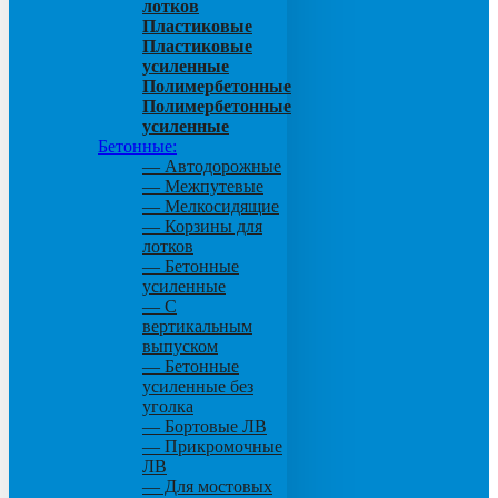
лотков
Пластиковые
Пластиковые
усиленные
Полимербетонные
Полимербетонные
усиленные
Бетонные:
— Автодорожные
— Межпутевые
— Мелкосидящие
— Корзины для
лотков
— Бетонные
усиленные
— С
вертикальным
выпуском
— Бетонные
усиленные без
уголка
— Бортовые ЛВ
— Прикромочные
ЛВ
— Для мостовых