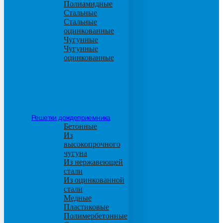
Полиамидные
Стальные
Стальные
оцинкованные
Чугунные
Чугунные
оцинкованные
Решетки дождеприемника
Бетонные
Из
высокопрочного
чугуна
Из нержавеющей
стали
Из оцинкованной
стали
Медные
Пластиковые
Полимербетонные