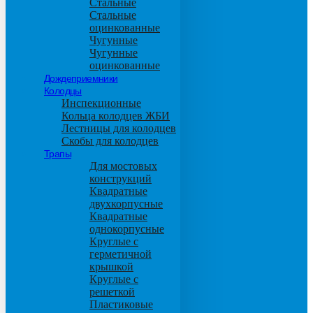
Стальные
Стальные
оцинкованные
Чугунные
Чугунные
оцинкованные
Дождеприемники
Колодцы
Инспекционные
Кольца колодцев ЖБИ
Лестницы для колодцев
Скобы для колодцев
Трапы
Для мостовых
конструкций
Квадратные
двухкорпусные
Квадратные
однокорпусные
Круглые с
герметичной
крышкой
Круглые с
решеткой
Пластиковые