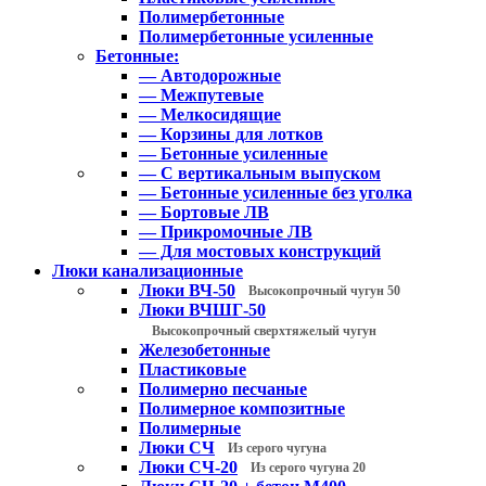
Полимербетонные
Полимербетонные усиленные
Бетонные:
— Автодорожные
— Межпутевые
— Мелкосидящие
— Корзины для лотков
— Бетонные усиленные
— С вертикальным выпуском
— Бетонные усиленные без уголка
— Бортовые ЛВ
— Прикромочные ЛВ
— Для мостовых конструкций
Люки канализационные
Люки ВЧ-50
Высокопрочный чугун 50
Люки ВЧШГ-50
Высокопрочный сверхтяжелый чугун
Железобетонные
Пластиковые
Полимерно песчаные
Полимерное композитные
Полимерные
Люки СЧ
Из серого чугуна
Люки СЧ-20
Из серого чугуна 20