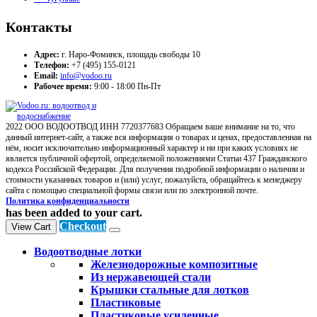
Контакты
Адрес:
г. Наро-Фоминск, площадь свободы 10
Телефон:
+7 (495) 155-0121
Email:
info@vodoo.ru
Рабочее время:
9:00 - 18:00 Пн-Пт
2022 ООО ВОДООТВОД ИНН 7720377683 Обращаем ваше внимание на то, что
данный интернет-сайт, а также вся информация о товарах и ценах, предоставленная на
нём, носит исключительно информационный характер и ни при каких условиях не
является публичной офертой, определяемой положениями Статьи 437 Гражданского
кодекса Российской Федерации. Для получения подробной информации о наличии и
стоимости указанных товаров и (или) услуг, пожалуйста, обращайтесь к менеджеру
сайта с помощью специальной формы связи или по электронной почте.
Политика конфиденциальности
has been added to your cart.
Checkout
View Cart
Водоотводные лотки
Железнодорожные композитные
Из нержавеющей стали
Крышки стальные для лотков
Пластиковые
Пластиковые усиленные