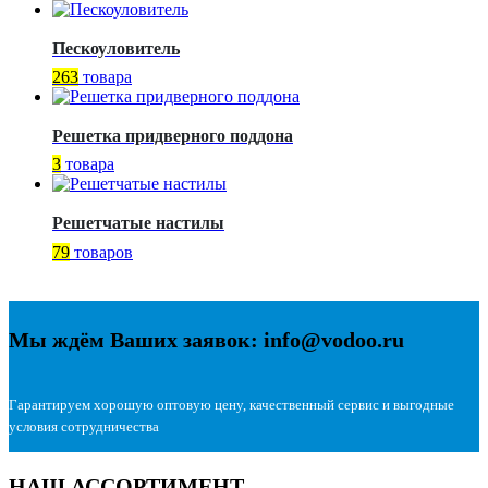
Пескоуловитель
263
товара
Решетка придверного поддона
3
товара
Решетчатые настилы
79
товаров
Мы ждём Ваших заявок: info@vodoo.ru
Гарантируем хорошую оптовую цену, качественный сервис и выгодные
условия сотрудничества
НАШ АССОРТИМЕНТ