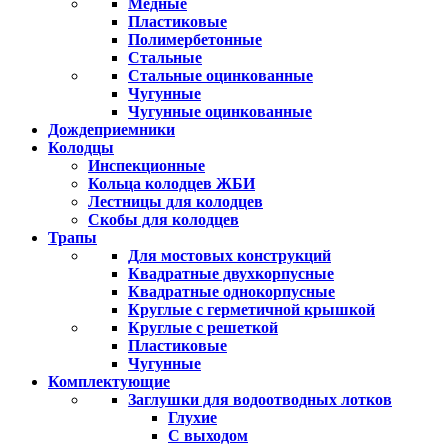
Медные
Пластиковые
Полимербетонные
Стальные
Стальные оцинкованные
Чугунные
Чугунные оцинкованные
Дождеприемники
Колодцы
Инспекционные
Кольца колодцев ЖБИ
Лестницы для колодцев
Скобы для колодцев
Трапы
Для мостовых конструкций
Квадратные двухкорпусные
Квадратные однокорпусные
Круглые с герметичной крышкой
Круглые с решеткой
Пластиковые
Чугунные
Комплектующие
Заглушки для водоотводных лотков
Глухие
С выходом