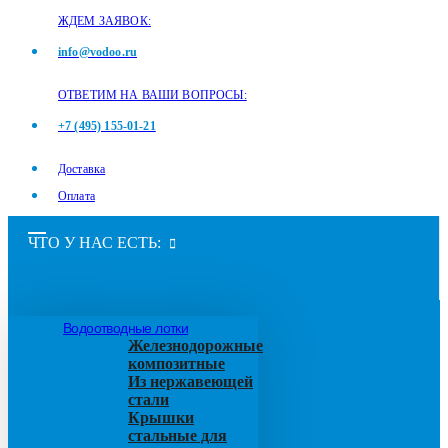
ЖДЕМ ЗАЯВОК:
info@vodoo.ru
ОТВЕТИМ НА ВАШИ ВОПРОСЫ:
+7 (495) 155-01-21
Доставка
Оплата
ЧТО У НАС ЕСТЬ:
Водоотводные лотки
Железнодорожные
композитные
Из нержавеющей
стали
Крышки
стальные для