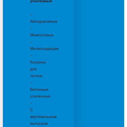
усиленные
Бетонные:
–
Автодорожные
–
Межпутевые
–
Мелкосидящие
–
Корзины
для
лотков
–
Бетонные
усиленные
–
С
вертикальным
выпуском