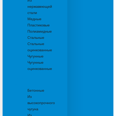
Из
нержавеющей
стали
Медные
Пластиковые
Полиамидные
Стальные
Стальные
оцинкованные
Чугунные
Чугунные
оцинкованные
Решетки
дождеприемника
Бетонные
Из
высокопрочного
чугуна
Из