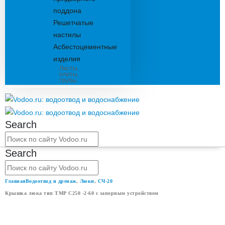
поддона
Решетчатые
настилы
Асбестоцементные
изделия
Листы,
плиты,
трубы
Search
Search
Главная
Водоотвод и дренаж
,
Люки
,
СЧ-20
Крышка люка тип ТМР С250 -2-60 с запорным устройством
КРЫШКА ЛЮКА ТИП ТМР