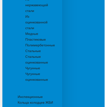
нержавеющей
стали
Из
оцинкованной
стали
Медные
Пластиковые
Полимербетонные
Стальные
Стальные
оцинкованные
Чугунные
Чугунные
оцинкованные
Дождеприемники
Колодцы
Инспекционные
Кольца колодцев ЖБИ