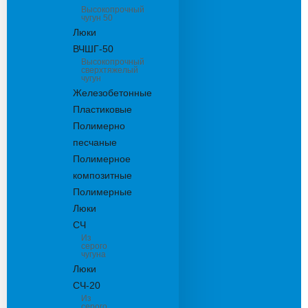
Высокопрочный
чугун 50
Люки
ВЧШГ-50
Высокопрочный
сверхтяжелый
чугун
Железобетонные
Пластиковые
Полимерно
песчаные
Полимерное
композитные
Полимерные
Люки
СЧ
Из
серого
чугуна
Люки
СЧ-20
Из
серого