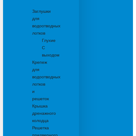
Комплектующие
Заглушки
для
водоотводных
лотков
Глухие
С
выходом
Крепеж
для
водоотводных
лотков
и
решеток
Крышка
дренажного
колодца
Решетка
придверного