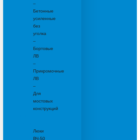
–
Бетонные
усиленные
без
уголка
–
Бортовые
ЛВ
–
Прикромочные
ЛВ
–
Для
мостовых
конструкций
Люки
канализационные
Люки
ВЧ-50