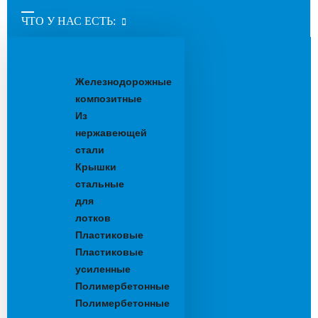
ЧТО У НАС ЕСТЬ:
Водоотводные
лотки
Железнодорожные
композитные
Из
нержавеющей
стали
Крышки
стальные
для
лотков
Пластиковые
Пластиковые
усиленные
Полимербетонные
Полимербетонные