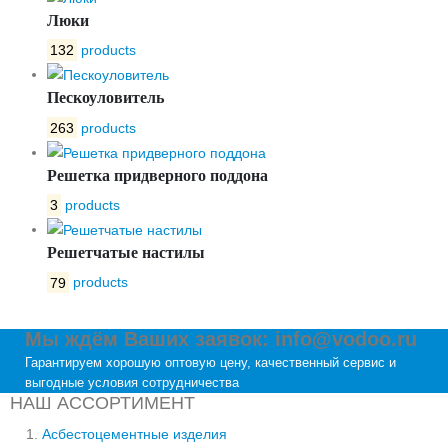
Люки
132
products
Пескоуловитель
263
products
Решетка придверного поддона
3
products
Решетчатые настилы
79
products
Мы ждём Ваших заявок: info@vodoo.ru
Гарантируем хорошую оптовую цену, качественный сервис и
выгодные условия сотрудничества
НАШ АССОРТИМЕНТ
Асбестоцементные изделия