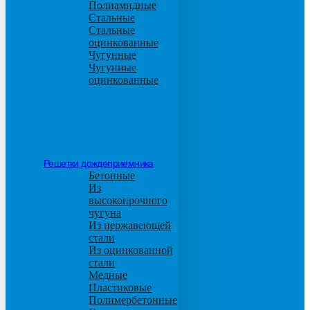
Полиамидные
Стальные
Стальные
оцинкованные
Чугунные
Чугунные
оцинкованные
Решетки дождеприемника
Бетонные
Из
высокопрочного
чугуна
Из нержавеющей
стали
Из оцинкованной
стали
Медные
Пластиковые
Полимербетонные