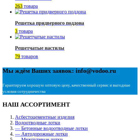
263
товара
Решетка придверного поддона
3
товара
Решетчатые настилы
79
товаров
Мы ждём Ваших заявок: info@vodoo.ru
Гарантируем хорошую оптовую цену, качественный сервис и выгодные
условия сотрудничества
НАШ АССОРТИМЕНТ
Асбестоцементные изделия
Водоотводные лотки
— Бетонные водоотводные лотки
— Автодорожные лотки
— Межпутевые лотки