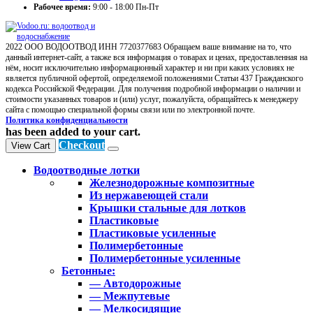
Рабочее время:
9:00 - 18:00 Пн-Пт
2022 ООО ВОДООТВОД ИНН 7720377683 Обращаем ваше внимание на то, что
данный интернет-сайт, а также вся информация о товарах и ценах, предоставленная на
нём, носит исключительно информационный характер и ни при каких условиях не
является публичной офертой, определяемой положениями Статьи 437 Гражданского
кодекса Российской Федерации. Для получения подробной информации о наличии и
стоимости указанных товаров и (или) услуг, пожалуйста, обращайтесь к менеджеру
сайта с помощью специальной формы связи или по электронной почте.
Политика конфиденциальности
has been added to your cart.
Checkout
View Cart
Водоотводные лотки
Железнодорожные композитные
Из нержавеющей стали
Крышки стальные для лотков
Пластиковые
Пластиковые усиленные
Полимербетонные
Полимербетонные усиленные
Бетонные:
— Автодорожные
— Межпутевые
— Мелкосидящие