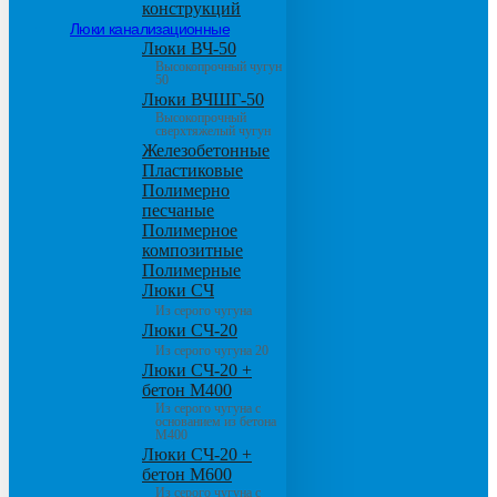
конструкций
Люки канализационные
Люки ВЧ-50
Высокопрочный чугун
50
Люки ВЧШГ-50
Высокопрочный
сверхтяжелый чугун
Железобетонные
Пластиковые
Полимерно
песчаные
Полимерное
композитные
Полимерные
Люки СЧ
Из серого чугуна
Люки СЧ-20
Из серого чугуна 20
Люки СЧ-20 +
бетон М400
Из серого чугуна с
основанием из бетона
М400
Люки СЧ-20 +
бетон М600
Из серого чугуна с