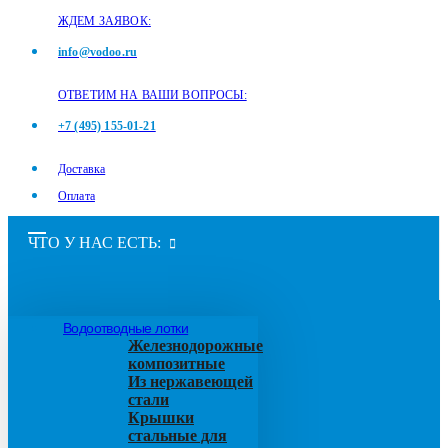
ЖДЕМ ЗАЯВОК:
info@vodoo.ru
ОТВЕТИМ НА ВАШИ ВОПРОСЫ:
+7 (495) 155-01-21
Доставка
Оплата
ЧТО У НАС ЕСТЬ:
Водоотводные лотки
Железнодорожные
композитные
Из нержавеющей
стали
Крышки
стальные для