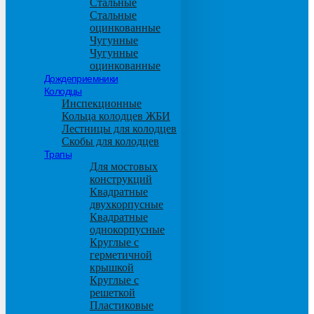
Стальные
Стальные
оцинкованные
Чугунные
Чугунные
оцинкованные
Дождеприемники
Колодцы
Инспекционные
Кольца колодцев ЖБИ
Лестницы для колодцев
Скобы для колодцев
Трапы
Для мостовых
конструкций
Квадратные
двухкорпусные
Квадратные
однокорпусные
Круглые с
герметичной
крышкой
Круглые с
решеткой
Пластиковые