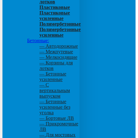
лотков
Пластиковые
Пластиковые
усиленные
Полимербетонные
Полимербетонные
усиленные
Бетонные:
— Автодорожные
— Межпутевые
— Мелкосидящие
— Корзины для
лотков
— Бетонные
усиленные
— С
вертикальным
выпуском
— Бетонные
усиленные без
уголка
— Бортовые ЛВ
— Прикромочные
ЛВ
— Для мостовых