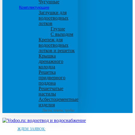
Чугунные
Комплектующие
Заглушки для
водоотводных
лотков
Глухие
С выходом
Крепеж для
водоотводных
лотков и решеток
Крышка
дренажного
колодца
Решетка
придверного
поддона
Решетчатые
настилы
Асбестоцементные
изделия
Листы, плиты, трубы
ЖДЕМ ЗАЯВОК: