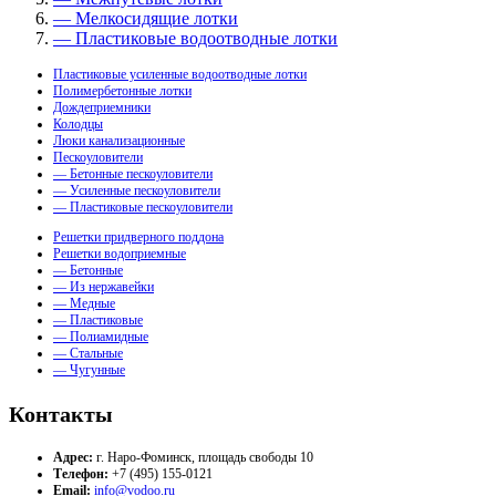
— Мелкосидящие лотки
— Пластиковые водоотводные лотки
Пластиковые усиленные водоотводные лотки
Полимербетонные лотки
Дождеприемники
Колодцы
Люки канализационные
Пескоуловители
— Бетонные пескоуловители
— Усиленные пескоуловители
— Пластиковые пескоуловители
Решетки придверного поддона
Решетки водоприемные
— Бетонные
— Из нержавейки
— Медные
— Пластиковые
— Полиамидные
— Стальные
— Чугунные
Контакты
Адрес:
г. Наро-Фоминск, площадь свободы 10
Телефон:
+7 (495) 155-0121
Email:
info@vodoo.ru