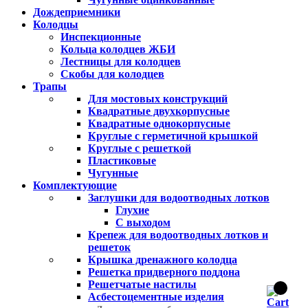
Дождеприемники
Колодцы
Инспекционные
Кольца колодцев ЖБИ
Лестницы для колодцев
Скобы для колодцев
Трапы
Для мостовых конструкций
Квадратные двухкорпусные
Квадратные однокорпусные
Круглые с герметичной крышкой
Круглые с решеткой
Пластиковые
Чугунные
Комплектующие
Заглушки для водоотводных лотков
Глухие
С выходом
Крепеж для водоотводных лотков и
решеток
Крышка дренажного колодца
Решетка придверного поддона
Решетчатые настилы
Асбестоцементные изделия