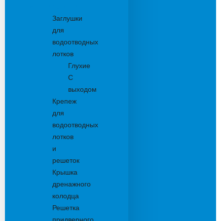
Комплектующие
Заглушки
для
водоотводных
лотков
Глухие
С
выходом
Крепеж
для
водоотводных
лотков
и
решеток
Крышка
дренажного
колодца
Решетка
придверного