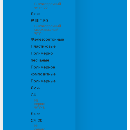
Высокопрочный
чугун 50
Люки
ВЧШГ-50
Высокопрочный
сверхтяжелый
чугун
Железобетонные
Пластиковые
Полимерно
песчаные
Полимерное
композитные
Полимерные
Люки
СЧ
Из
серого
чугуна
Люки
СЧ-20
Из
серого