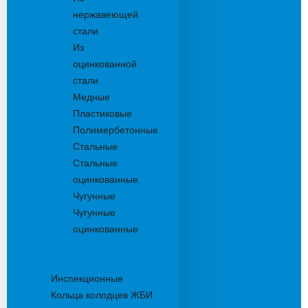
нержавеющей
стали
Из
оцинкованной
стали
Медные
Пластиковые
Полимербетонные
Стальные
Стальные
оцинкованные
Чугунные
Чугунные
оцинкованные
Дождеприемники
Колодцы
Инспекционные
Кольца колодцев ЖБИ