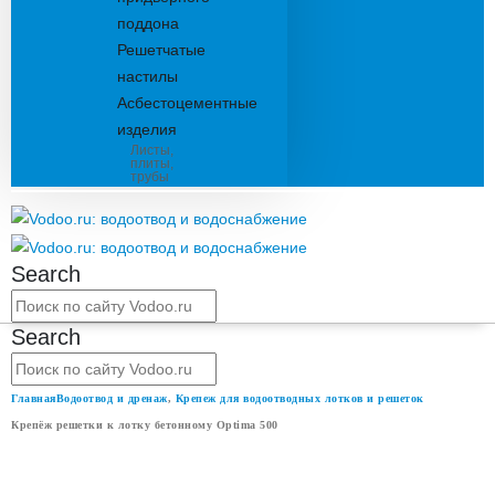
поддона
Решетчатые
настилы
Асбестоцементные
изделия
Листы,
плиты,
трубы
Search
Search
Главная
Водоотвод и дренаж
,
Крепеж для водоотводных лотков и решеток
Крепёж решетки к лотку бетонному Optima 500
КРЕПЁЖ РЕШЕТКИ К ЛОТКУ