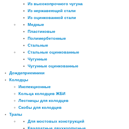
Из высокопрочного чугуна
Из нержавеющей стали
Из оцинкованной стали
Медные
Пластиковые
Полимербетонные
Стальные
Стальные оцинкованные
Чугунные
Чугунные оцинкованные
Дождеприемники
Колодцы
Инспекционные
Кольца колодцев ЖБИ
Лестницы для колодцев
Скобы для колодцев
Трапы
Для мостовых конструкций
Квадратные двухкорпусные