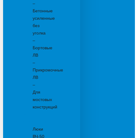
–
Бетонные
усиленные
без
уголка
–
Бортовые
ЛВ
–
Прикромочные
ЛВ
–
Для
мостовых
конструкций
Люки
канализационные
Люки
ВЧ-50