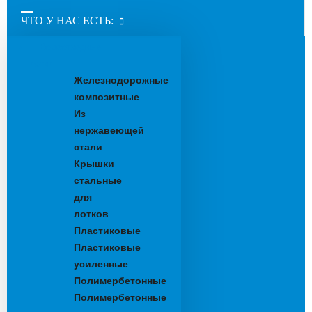
ЧТО У НАС ЕСТЬ:
Водоотводные
лотки
Железнодорожные
композитные
Из
нержавеющей
стали
Крышки
стальные
для
лотков
Пластиковые
Пластиковые
усиленные
Полимербетонные
Полимербетонные