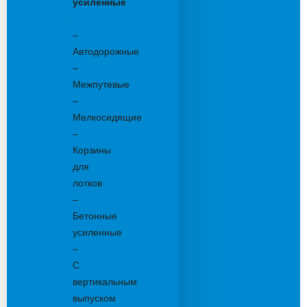
усиленные
Бетонные:
–
Автодорожные
–
Межпутевые
–
Мелкосидящие
–
Корзины
для
лотков
–
Бетонные
усиленные
–
С
вертикальным
выпуском