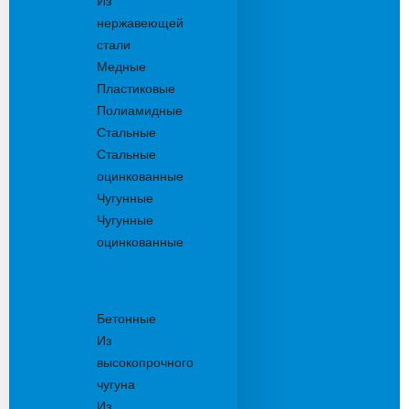
Из
нержавеющей
стали
Медные
Пластиковые
Полиамидные
Стальные
Стальные
оцинкованные
Чугунные
Чугунные
оцинкованные
Решетки
дождеприемника
Бетонные
Из
высокопрочного
чугуна
Из