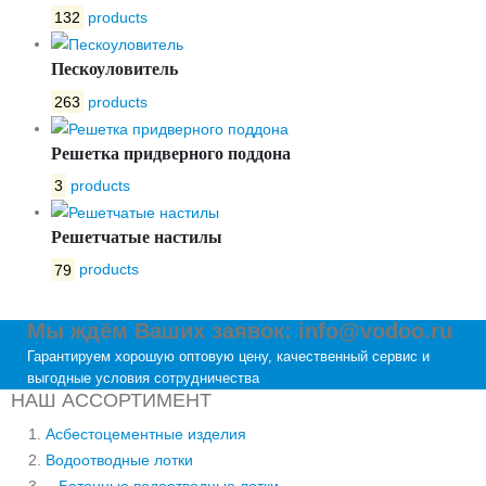
132
products
Пескоуловитель
263
products
Решетка придверного поддона
3
products
Решетчатые настилы
79
products
Мы ждём Ваших заявок: info@vodoo.ru
Гарантируем хорошую оптовую цену, качественный сервис и
выгодные условия сотрудничества
НАШ АССОРТИМЕНТ
Асбестоцементные изделия
Водоотводные лотки