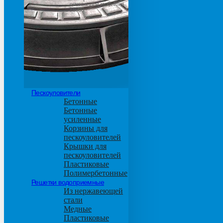
основанием из бетона
М600
Пескоуловители
Бетонные
Бетонные
усиленные
Корзины для
пескоуловителей
Крышки для
пескоуловителей
Пластиковые
Полимербетонные
Решетки водоприемные
Из нержавеющей
стали
Медные
Пластиковые