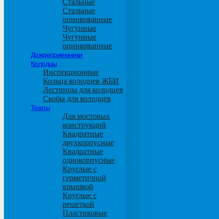
Стальные
Стальные
оцинкованные
Чугунные
Чугунные
оцинкованные
Дождеприемники
Колодцы
Инспекционные
Кольца колодцев ЖБИ
Лестницы для колодцев
Скобы для колодцев
Трапы
Для мостовых
конструкций
Квадратные
двухкорпусные
Квадратные
однокорпусные
Круглые с
герметичной
крышкой
Круглые с
решеткой
Пластиковые