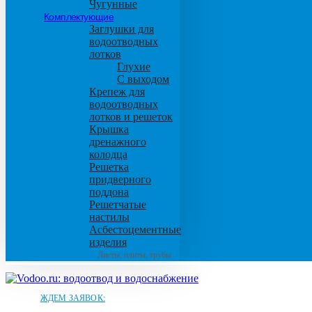
Чугунные
Комплектующие
Заглушки для
водоотводных
лотков
Глухие
С выходом
Крепеж для
водоотводных
лотков и решеток
Крышка
дренажного
колодца
Решетка
придверного
поддона
Решетчатые
настилы
Асбестоцементные
изделия
Листы, плиты, трубы
ЖДЕМ ЗАЯВОК: