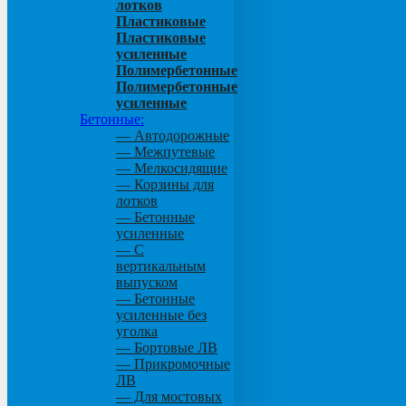
лотков
Пластиковые
Пластиковые
усиленные
Полимербетонные
Полимербетонные
усиленные
Бетонные:
— Автодорожные
— Межпутевые
— Мелкосидящие
— Корзины для
лотков
— Бетонные
усиленные
— С
вертикальным
выпуском
— Бетонные
усиленные без
уголка
— Бортовые ЛВ
— Прикромочные
ЛВ
— Для мостовых