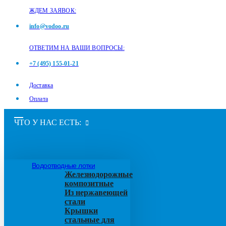
ЖДЕМ ЗАЯВОК:
info@vodoo.ru
ОТВЕТИМ НА ВАШИ ВОПРОСЫ:
+7 (495) 155-01-21
Доставка
Оплата
ЧТО У НАС ЕСТЬ:
Водоотводные лотки
Железнодорожные
композитные
Из нержавеющей
стали
Крышки
стальные для