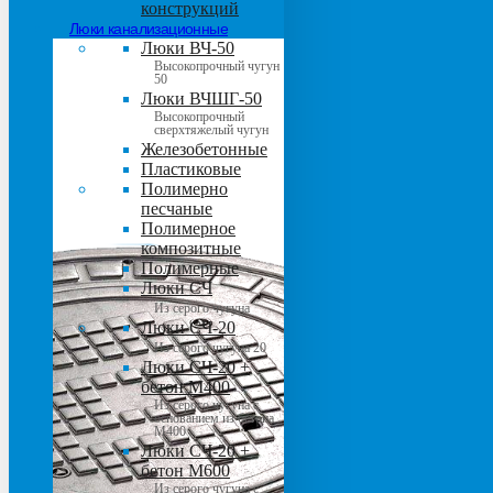
конструкций
Люки канализационные
Люки ВЧ-50
Высокопрочный чугун
50
Люки ВЧШГ-50
Высокопрочный
сверхтяжелый чугун
Железобетонные
Пластиковые
Полимерно
песчаные
Полимерное
композитные
Полимерные
Люки СЧ
Из серого чугуна
Люки СЧ-20
Из серого чугуна 20
Люки СЧ-20 +
бетон М400
Из серого чугуна с
основанием из бетона
М400
Люки СЧ-20 +
бетон М600
Из серого чугуна с