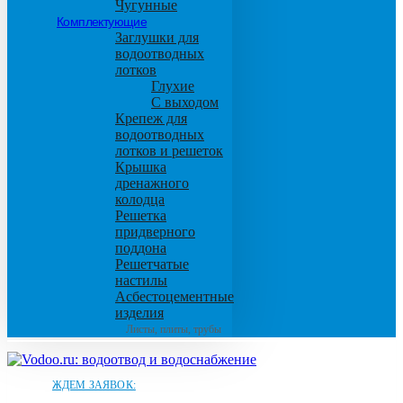
Чугунные
Комплектующие
Заглушки для
водоотводных
лотков
Глухие
С выходом
Крепеж для
водоотводных
лотков и решеток
Крышка
дренажного
колодца
Решетка
придверного
поддона
Решетчатые
настилы
Асбестоцементные
изделия
Листы, плиты, трубы
ЖДЕМ ЗАЯВОК: