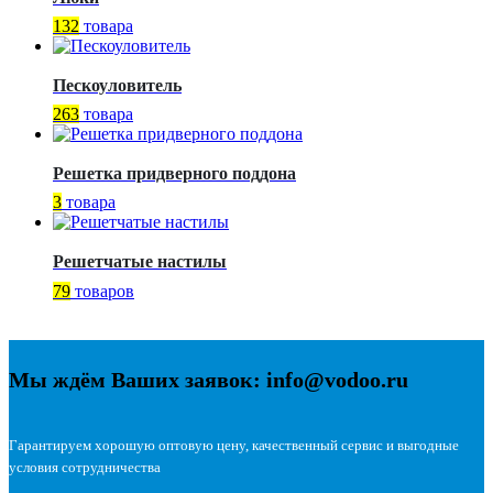
132
товара
Пескоуловитель
263
товара
Решетка придверного поддона
3
товара
Решетчатые настилы
79
товаров
Мы ждём Ваших заявок: info@vodoo.ru
Гарантируем хорошую оптовую цену, качественный сервис и выгодные
условия сотрудничества