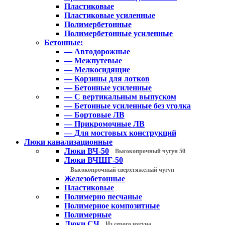
Пластиковые
Пластиковые усиленные
Полимербетонные
Полимербетонные усиленные
Бетонные:
— Автодорожные
— Межпутевые
— Мелкосидящие
— Корзины для лотков
— Бетонные усиленные
— С вертикальным выпуском
— Бетонные усиленные без уголка
— Бортовые ЛВ
— Прикромочные ЛВ
— Для мостовых конструкций
Люки канализационные
Люки ВЧ-50
Высокопрочный чугун 50
Люки ВЧШГ-50
Высокопрочный сверхтяжелый чугун
Железобетонные
Пластиковые
Полимерно песчаные
Полимерное композитные
Полимерные
Люки СЧ
Из серого чугуна