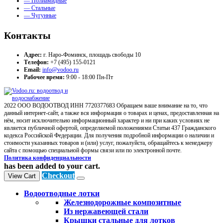
— Полиамидные
— Стальные
— Чугунные
Контакты
Адрес:
г. Наро-Фоминск, площадь свободы 10
Телефон:
+7 (495) 155-0121
Email:
info@vodoo.ru
Рабочее время:
9:00 - 18:00 Пн-Пт
2022 ООО ВОДООТВОД ИНН 7720377683 Обращаем ваше внимание на то, что
данный интернет-сайт, а также вся информация о товарах и ценах, предоставленная на
нём, носит исключительно информационный характер и ни при каких условиях не
является публичной офертой, определяемой положениями Статьи 437 Гражданского
кодекса Российской Федерации. Для получения подробной информации о наличии и
стоимости указанных товаров и (или) услуг, пожалуйста, обращайтесь к менеджеру
сайта с помощью специальной формы связи или по электронной почте.
Политика конфиденциальности
has been added to your cart.
Checkout
View Cart
Водоотводные лотки
Железнодорожные композитные
Из нержавеющей стали
Крышки стальные для лотков