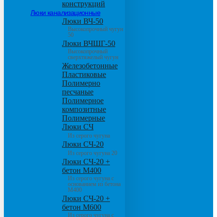
конструкций
Люки канализационные
Люки ВЧ-50
Высокопрочный чугун
50
Люки ВЧШГ-50
Высокопрочный
сверхтяжелый чугун
Железобетонные
Пластиковые
Полимерно
песчаные
Полимерное
композитные
Полимерные
Люки СЧ
Из серого чугуна
Люки СЧ-20
Из серого чугуна 20
Люки СЧ-20 +
бетон М400
Из серого чугуна с
основанием из бетона
М400
Люки СЧ-20 +
бетон М600
Из серого чугуна с