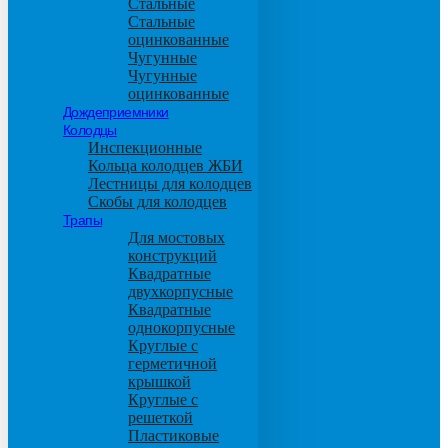
Стальные
Стальные
оцинкованные
Чугунные
Чугунные
оцинкованные
Дождеприемники
Колодцы
Инспекционные
Кольца колодцев ЖБИ
Лестницы для колодцев
Скобы для колодцев
Трапы
Для мостовых
конструкций
Квадратные
двухкорпусные
Квадратные
однокорпусные
Круглые с
герметичной
крышкой
Круглые с
решеткой
Пластиковые