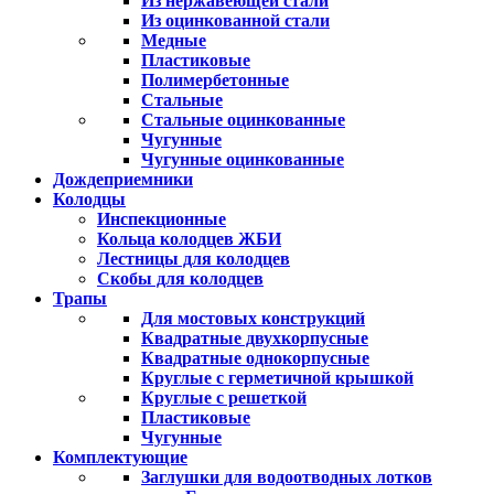
Из нержавеющей стали
Из оцинкованной стали
Медные
Пластиковые
Полимербетонные
Стальные
Стальные оцинкованные
Чугунные
Чугунные оцинкованные
Дождеприемники
Колодцы
Инспекционные
Кольца колодцев ЖБИ
Лестницы для колодцев
Скобы для колодцев
Трапы
Для мостовых конструкций
Квадратные двухкорпусные
Квадратные однокорпусные
Круглые с герметичной крышкой
Круглые с решеткой
Пластиковые
Чугунные
Комплектующие
Заглушки для водоотводных лотков