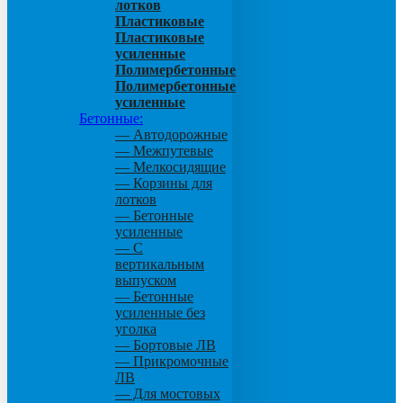
лотков
Пластиковые
Пластиковые
усиленные
Полимербетонные
Полимербетонные
усиленные
Бетонные:
— Автодорожные
— Межпутевые
— Мелкосидящие
— Корзины для
лотков
— Бетонные
усиленные
— С
вертикальным
выпуском
— Бетонные
усиленные без
уголка
— Бортовые ЛВ
— Прикромочные
ЛВ
— Для мостовых