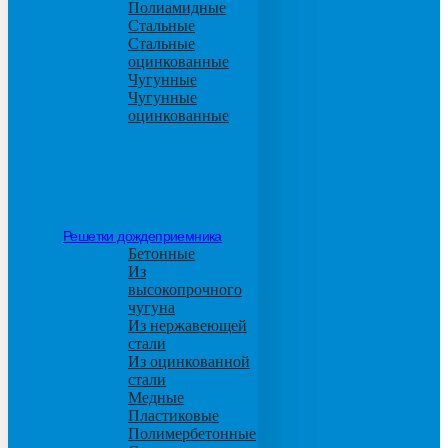
Полиамидные
Стальные
Стальные
оцинкованные
Чугунные
Чугунные
оцинкованные
Решетки дождеприемника
Бетонные
Из
высокопрочного
чугуна
Из нержавеющей
стали
Из оцинкованной
стали
Медные
Пластиковые
Полимербетонные