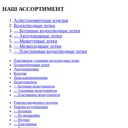
НАШ АССОРТИМЕНТ
Асбестоцементные изделия
Водоотводные лотки
— Бетонные водоотводные лотки
— Автодорожные лотки
— Межпутевые лотки
— Мелкосидящие лотки
— Пластиковые водоотводные лотки
Пластиковые усиленные водоотводные лотки
Полимербетонные лотки
Дождеприемники
Колодцы
Люки канализационные
Пескоуловители
— Бетонные пескоуловители
— Усиленные пескоуловители
— Пластиковые пескоуловители
Решетки придверного поддона
Решетки водоприемные
— Бетонные
— Из нержавейки
— Медные
— Пластиковые