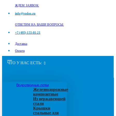
ЖДЕМ ЗАЯВОК:
info@vodoo.ru
ОТВЕТИМ НА ВАШИ ВОПРОСЫ:
+7 (495) 155-01-21
Доставка
Оплата
ЧТО У НАС ЕСТЬ:
Водоотводные лотки
Железнодорожные
композитные
Из нержавеющей
стали
Крышки
стальные для