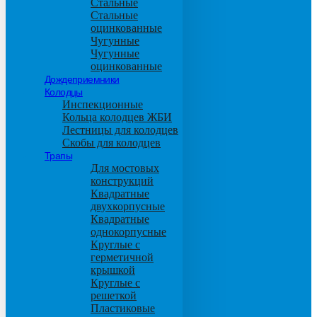
Стальные
Стальные
оцинкованные
Чугунные
Чугунные
оцинкованные
Дождеприемники
Колодцы
Инспекционные
Кольца колодцев ЖБИ
Лестницы для колодцев
Скобы для колодцев
Трапы
Для мостовых
конструкций
Квадратные
двухкорпусные
Квадратные
однокорпусные
Круглые с
герметичной
крышкой
Круглые с
решеткой
Пластиковые