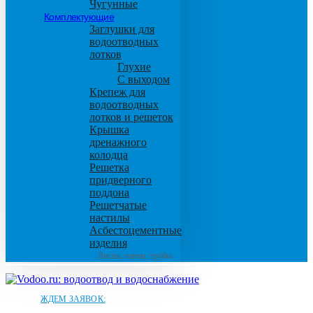
Чугунные
Комплектующие
Заглушки для
водоотводных
лотков
Глухие
С выходом
Крепеж для
водоотводных
лотков и решеток
Крышка
дренажного
колодца
Решетка
придверного
поддона
Решетчатые
настилы
Асбестоцементные
изделия
Листы, плиты, трубы
ЖДЕМ ЗАЯВОК: