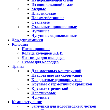
Из нержавеющей стали
Из оцинкованной стали
Медные
Пластиковые
Полимербетонные
Стальные
Стальные оцинкованные
Чугунные
Чугунные оцинкованные
Дождеприемники
Колодцы
Инспекционные
Кольца колодцев ЖБИ
Лестницы для колодцев
Скобы для колодцев
Трапы
Для мостовых конструкций
Квадратные двухкорпусные
Квадратные однокорпусные
Круглые с герметичной крышкой
Круглые с решеткой
Пластиковые
Чугунные
Комплектующие
Заглушки для водоотводных лотков