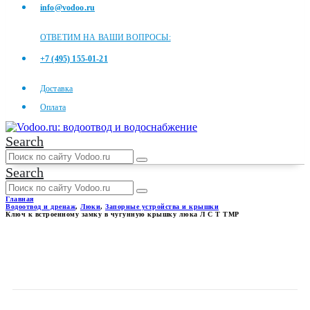
info@vodoo.ru
ОТВЕТИМ НА ВАШИ ВОПРОСЫ:
+7 (495) 155-01-21
Доставка
Оплата
Search
Search
Главная
Водоотвод и дренаж
,
Люки
,
Запорные устройства и крышки
Ключ к встроенному замку в чугунную крышку люка Л С Т ТМР
КЛЮЧ К ВСТРОЕННОМУ
ЗАМКУ В ЧУГУННУЮ
КРЫШКУ ЛЮКА Л С Т ТМР