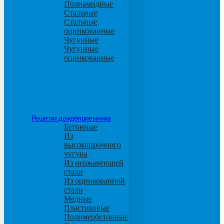
Полиамидные
Стальные
Стальные
оцинкованные
Чугунные
Чугунные
оцинкованные
Решетки дождеприемника
Бетонные
Из
высокопрочного
чугуна
Из нержавеющей
стали
Из оцинкованной
стали
Медные
Пластиковые
Полимербетонные