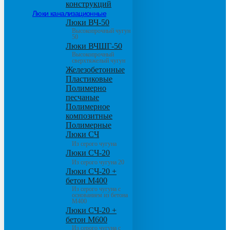
конструкций
Люки канализационные
Люки ВЧ-50
Высокопрочный чугун
50
Люки ВЧШГ-50
Высокопрочный
сверхтяжелый чугун
Железобетонные
Пластиковые
Полимерно
песчаные
Полимерное
композитные
Полимерные
Люки СЧ
Из серого чугуна
Люки СЧ-20
Из серого чугуна 20
Люки СЧ-20 +
бетон М400
Из серого чугуна с
основанием из бетона
М400
Люки СЧ-20 +
бетон М600
Из серого чугуна с