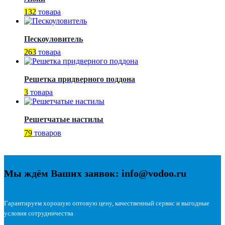
132
товара
Пескоуловитель
263
товара
Решетка придверного поддона
3
товара
Решетчатые настилы
79
товаров
Мы ждём Ваших заявок: info@vodoo.ru
Гарантируем хорошую оптовую цену, качественный сервис и выгодные
условия сотрудничества