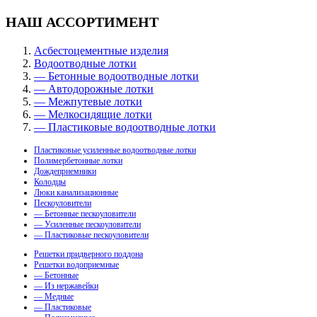
НАШ АССОРТИМЕНТ
Асбестоцементные изделия
Водоотводные лотки
— Бетонные водоотводные лотки
— Автодорожные лотки
— Межпутевые лотки
— Мелкосидящие лотки
— Пластиковые водоотводные лотки
Пластиковые усиленные водоотводные лотки
Полимербетонные лотки
Дождеприемники
Колодцы
Люки канализационные
Пескоуловители
— Бетонные пескоуловители
— Усиленные пескоуловители
— Пластиковые пескоуловители
Решетки придверного поддона
Решетки водоприемные
— Бетонные
— Из нержавейки
— Медные
— Пластиковые