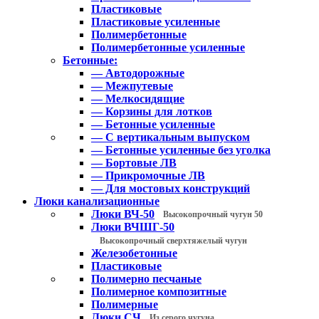
Пластиковые
Пластиковые усиленные
Полимербетонные
Полимербетонные усиленные
Бетонные:
— Автодорожные
— Межпутевые
— Мелкосидящие
— Корзины для лотков
— Бетонные усиленные
— С вертикальным выпуском
— Бетонные усиленные без уголка
— Бортовые ЛВ
— Прикромочные ЛВ
— Для мостовых конструкций
Люки канализационные
Люки ВЧ-50
Высокопрочный чугун 50
Люки ВЧШГ-50
Высокопрочный сверхтяжелый чугун
Железобетонные
Пластиковые
Полимерно песчаные
Полимерное композитные
Полимерные
Люки СЧ
Из серого чугуна