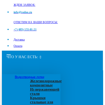
ЖДЕМ ЗАЯВОК:
info@vodoo.ru
ОТВЕТИМ НА ВАШИ ВОПРОСЫ:
+7 (495) 155-01-21
Доставка
Оплата
ЧТО У НАС ЕСТЬ:
Водоотводные лотки
Железнодорожные
композитные
Из нержавеющей
стали
Крышки
стальные для