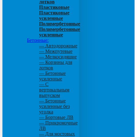
лотков
Пластиковые
Пластиковые
усиленные
Полимербетонные
Полимербетонные
усиленные
Бетонные:
— Автодорожные
— Межпутевые
— Мелкосидящие
— Корзины для
лотков
— Бетонные
усиленные
— С
вертикальным
выпуском
— Бетонные
усиленные без
уголка
— Бортовые ЛВ
— Прикромочные
ЛВ
— Для мостовых