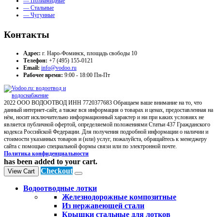
— Полиамидные
— Стальные
— Чугунные
Контакты
Адрес:
г. Наро-Фоминск, площадь свободы 10
Телефон:
+7 (495) 155-0121
Email:
info@vodoo.ru
Рабочее время:
9:00 - 18:00 Пн-Пт
2022 ООО ВОДООТВОД ИНН 7720377683 Обращаем ваше внимание на то, что
данный интернет-сайт, а также вся информация о товарах и ценах, предоставленная на
нём, носит исключительно информационный характер и ни при каких условиях не
является публичной офертой, определяемой положениями Статьи 437 Гражданского
кодекса Российской Федерации. Для получения подробной информации о наличии и
стоимости указанных товаров и (или) услуг, пожалуйста, обращайтесь к менеджеру
сайта с помощью специальной формы связи или по электронной почте.
Политика конфиденциальности
has been added to your cart.
Checkout
View Cart
Водоотводные лотки
Железнодорожные композитные
Из нержавеющей стали
Крышки стальные для лотков