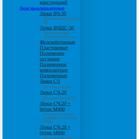
конструкций
Люки канализационные
Люки ВЧ-50
Высокопрочный чугун
50
Люки ВЧШГ-50
Высокопрочный
сверхтяжелый чугун
Железобетонные
Пластиковые
Полимерно
песчаные
Полимерное
композитные
Полимерные
Люки СЧ
Из серого чугуна
Люки СЧ-20
Из серого чугуна 20
Люки СЧ-20 +
бетон М400
Из серого чугуна с
основанием из бетона
М400
Люки СЧ-20 +
бетон М600
Из серого чугуна с