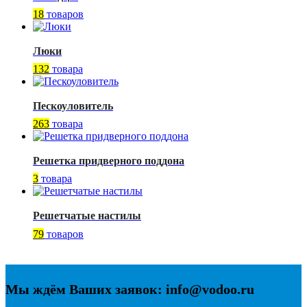
18
товаров
Люки
132
товара
Пескоуловитель
263
товара
Решетка придверного поддона
3
товара
Решетчатые настилы
79
товаров
Мы ждём Ваших заявок: info@vodoo.ru