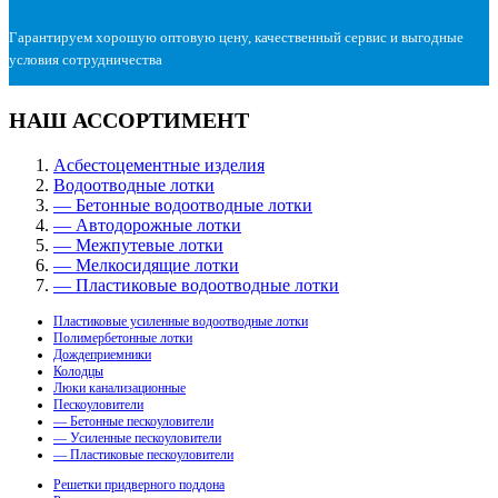
Гарантируем хорошую оптовую цену, качественный сервис и выгодные
условия сотрудничества
НАШ АССОРТИМЕНТ
Асбестоцементные изделия
Водоотводные лотки
— Бетонные водоотводные лотки
— Автодорожные лотки
— Межпутевые лотки
— Мелкосидящие лотки
— Пластиковые водоотводные лотки
Пластиковые усиленные водоотводные лотки
Полимербетонные лотки
Дождеприемники
Колодцы
Люки канализационные
Пескоуловители
— Бетонные пескоуловители
— Усиленные пескоуловители
— Пластиковые пескоуловители
Решетки придверного поддона