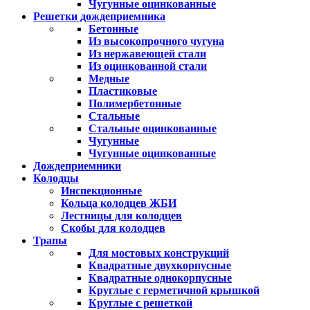
Чугунные оцинкованные
Решетки дождеприемника
Бетонные
Из высокопрочного чугуна
Из нержавеющей стали
Из оцинкованной стали
Медные
Пластиковые
Полимербетонные
Стальные
Стальные оцинкованные
Чугунные
Чугунные оцинкованные
Дождеприемники
Колодцы
Инспекционные
Кольца колодцев ЖБИ
Лестницы для колодцев
Скобы для колодцев
Трапы
Для мостовых конструкций
Квадратные двухкорпусные
Квадратные однокорпусные
Круглые с герметичной крышкой
Круглые с решеткой