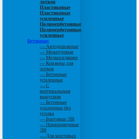
лотков
Пластиковые
Пластиковые
усиленные
Полимербетонные
Полимербетонные
усиленные
Бетонные:
— Автодорожные
— Межпутевые
— Мелкосидящие
— Корзины для
лотков
— Бетонные
усиленные
— С
вертикальным
выпуском
— Бетонные
усиленные без
уголка
— Бортовые ЛВ
— Прикромочные
ЛВ
— Для мостовых