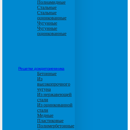
Полиамидные
Стальные
Стальные
оцинкованные
Чугунные
Чугунные
оцинкованные
Решетки дождеприемника
Бетонные
Из
высокопрочного
чугуна
Из нержавеющей
стали
Из оцинкованной
стали
Медные
Пластиковые
Полимербетонные