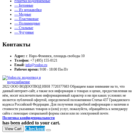
Решетки водоприемные
— Бетонные
— Из нержавейки
— Медные
— Пластиковые
— Полиамидные
— Стальные
— Чугунные
Контакты
Адрес:
г. Наро-Фоминск, площадь свободы 10
Телефон:
+7 (495) 155-0121
Email:
info@vodoo.ru
Рабочее время:
9:00 - 18:00 Пн-Пт
2022 ООО ВОДООТВОД ИНН 7720377683 Обращаем ваше внимание на то, что
данный интернет-сайт, а также вся информация о товарах и ценах, предоставленная на
нём, носит исключительно информационный характер и ни при каких условиях не
является публичной офертой, определяемой положениями Статьи 437 Гражданского
кодекса Российской Федерации. Для получения подробной информации о наличии и
стоимости указанных товаров и (или) услуг, пожалуйста, обращайтесь к менеджеру
сайта с помощью специальной формы связи или по электронной почте.
Политика конфиденциальности
has been added to your cart.
Checkout
View Cart