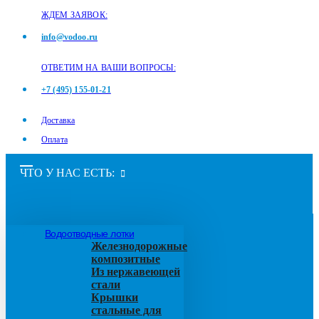
ЖДЕМ ЗАЯВОК:
info@vodoo.ru
ОТВЕТИМ НА ВАШИ ВОПРОСЫ:
+7 (495) 155-01-21
Доставка
Оплата
ЧТО У НАС ЕСТЬ:
Водоотводные лотки
Железнодорожные
композитные
Из нержавеющей
стали
Крышки
стальные для