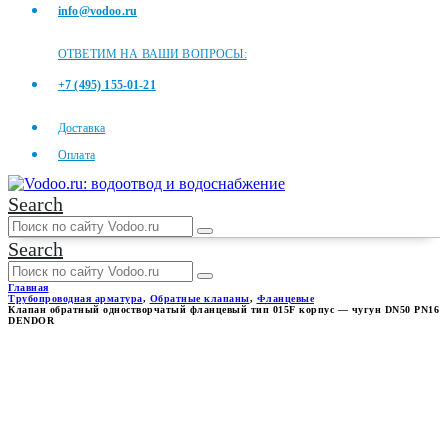
info@vodoo.ru
ОТВЕТИМ НА ВАШИ ВОПРОСЫ:
+7 (495) 155-01-21
Доставка
Оплата
Search
Search
Главная
Трубопроводная арматура
,
Обратные клапаны
,
Фланцевые
Клапан обратный одностворчатый фланцевый тип 015F корпус — чугун DN50 PN16
DENDOR
КЛАПАН ОБРАТНЫЙ
ОДНОСТВОРЧАТЫЙ
ФЛАНЦЕВЫЙ ТИП 015F
КОРПУС — ЧУГУН DN50 PN16