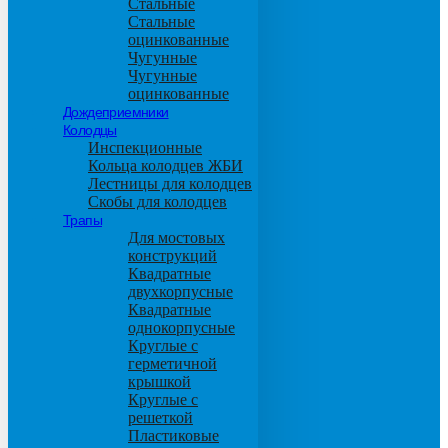
Стальные
Стальные
оцинкованные
Чугунные
Чугунные
оцинкованные
Дождеприемники
Колодцы
Инспекционные
Кольца колодцев ЖБИ
Лестницы для колодцев
Скобы для колодцев
Трапы
Для мостовых
конструкций
Квадратные
двухкорпусные
Квадратные
однокорпусные
Круглые с
герметичной
крышкой
Круглые с
решеткой
Пластиковые