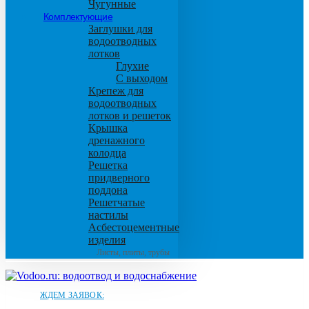
Чугунные
Комплектующие
Заглушки для
водоотводных
лотков
Глухие
С выходом
Крепеж для
водоотводных
лотков и решеток
Крышка
дренажного
колодца
Решетка
придверного
поддона
Решетчатые
настилы
Асбестоцементные
изделия
Листы, плиты, трубы
ЖДЕМ ЗАЯВОК: