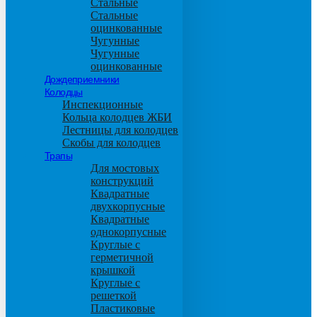
Стальные
Стальные
оцинкованные
Чугунные
Чугунные
оцинкованные
Дождеприемники
Колодцы
Инспекционные
Кольца колодцев ЖБИ
Лестницы для колодцев
Скобы для колодцев
Трапы
Для мостовых
конструкций
Квадратные
двухкорпусные
Квадратные
однокорпусные
Круглые с
герметичной
крышкой
Круглые с
решеткой
Пластиковые