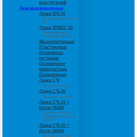
конструкций
Люки канализационные
Люки ВЧ-50
Высокопрочный чугун
50
Люки ВЧШГ-50
Высокопрочный
сверхтяжелый чугун
Железобетонные
Пластиковые
Полимерно
песчаные
Полимерное
композитные
Полимерные
Люки СЧ
Из серого чугуна
Люки СЧ-20
Из серого чугуна 20
Люки СЧ-20 +
бетон М400
Из серого чугуна с
основанием из бетона
М400
Люки СЧ-20 +
бетон М600
Из серого чугуна с