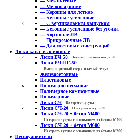
— Межпутевые
— Мелкосидящие
— Корзины для лотков
— Бетонные усиленные
— С вертикальным выпуском
— Бетонные усиленные без уголка
— Бортовые ЛВ
— Прикромочные ЛВ
— Для мостовых конструкций
Люки канализационные
Люки ВЧ-50
Высокопрочный чугун 50
Люки ВЧШГ-50
Высокопрочный сверхтяжелый чугун
Железобетонные
Пластиковые
Полимерно песчаные
Полимерное композитные
Полимерные
Люки СЧ
Из серого чугуна
Люки СЧ-20
Из серого чугуна 20
Люки СЧ-20 + бетон М400
Из серого чугуна с основанием из бетона М400
Люки СЧ-20 + бетон М600
Из серого чугуна с основанием из бетона М600
Пескоуловители