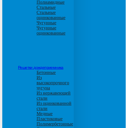
Полиамидные
Стальные
Стальные
оцинкованные
Чугунные
Чугунные
оцинкованные
Решетки дождеприемника
Бетонные
Из
высокопрочного
чугуна
Из нержавеющей
стали
Из оцинкованной
стали
Медные
Пластиковые
Полимербетонные