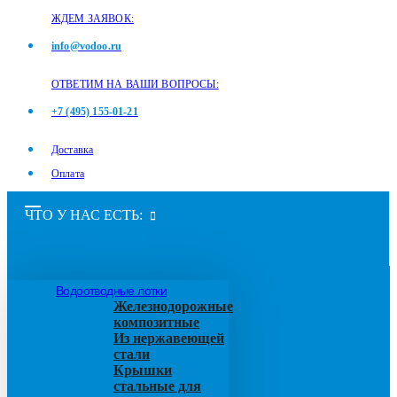
ЖДЕМ ЗАЯВОК:
info@vodoo.ru
ОТВЕТИМ НА ВАШИ ВОПРОСЫ:
+7 (495) 155-01-21
Доставка
Оплата
ЧТО У НАС ЕСТЬ:
Водоотводные лотки
Железнодорожные
композитные
Из нержавеющей
стали
Крышки
стальные для