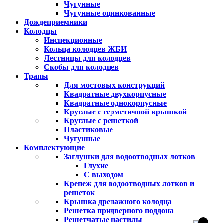
Чугунные
Чугунные оцинкованные
Дождеприемники
Колодцы
Инспекционные
Кольца колодцев ЖБИ
Лестницы для колодцев
Скобы для колодцев
Трапы
Для мостовых конструкций
Квадратные двухкорпусные
Квадратные однокорпусные
Круглые с герметичной крышкой
Круглые с решеткой
Пластиковые
Чугунные
Комплектующие
Заглушки для водоотводных лотков
Глухие
С выходом
Крепеж для водоотводных лотков и
решеток
Крышка дренажного колодца
Решетка придверного поддона
Решетчатые настилы