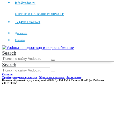
info@vodoo.ru
ОТВЕТИМ НА ВАШИ ВОПРОСЫ:
+7 (495) 155-01-21
Доставка
Оплата
Search
Search
Главная
Трубопроводная арматура
,
Обратные клапаны
,
Фланцевые
Клапан обратный чугун шаровой 400D Ду 150 Ру16 Тмакс=70 оС фл Zetkama
400D150C55
КЛАПАН ОБРАТНЫЙ ЧУГУН
ШАРОВОЙ 400D ДУ 150 РУ16
ТМАКС=70 ОС ФЛ ZETKAMA
400D150C55