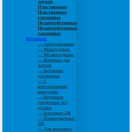
лотков
Пластиковые
Пластиковые
усиленные
Полимербетонные
Полимербетонные
усиленные
Бетонные:
— Автодорожные
— Межпутевые
— Мелкосидящие
— Корзины для
лотков
— Бетонные
усиленные
— С
вертикальным
выпуском
— Бетонные
усиленные без
уголка
— Бортовые ЛВ
— Прикромочные
ЛВ
— Для мостовых