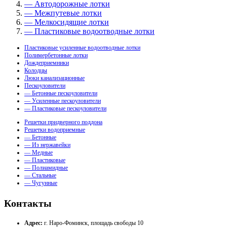
— Автодорожные лотки
— Межпутевые лотки
— Мелкосидящие лотки
— Пластиковые водоотводные лотки
Пластиковые усиленные водоотводные лотки
Полимербетонные лотки
Дождеприемники
Колодцы
Люки канализационные
Пескоуловители
— Бетонные пескоуловители
— Усиленные пескоуловители
— Пластиковые пескоуловители
Решетки придверного поддона
Решетки водоприемные
— Бетонные
— Из нержавейки
— Медные
— Пластиковые
— Полиамидные
— Стальные
— Чугунные
Контакты
Адрес:
г. Наро-Фоминск, площадь свободы 10