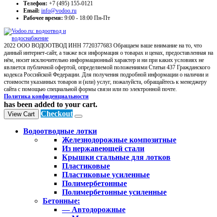
Телефон:
+7 (495) 155-0121
Email:
info@vodoo.ru
Рабочее время:
9:00 - 18:00 Пн-Пт
2022 ООО ВОДООТВОД ИНН 7720377683 Обращаем ваше внимание на то, что
данный интернет-сайт, а также вся информация о товарах и ценах, предоставленная на
нём, носит исключительно информационный характер и ни при каких условиях не
является публичной офертой, определяемой положениями Статьи 437 Гражданского
кодекса Российской Федерации. Для получения подробной информации о наличии и
стоимости указанных товаров и (или) услуг, пожалуйста, обращайтесь к менеджеру
сайта с помощью специальной формы связи или по электронной почте.
Политика конфиденциальности
has been added to your cart.
Checkout
View Cart
Водоотводные лотки
Железнодорожные композитные
Из нержавеющей стали
Крышки стальные для лотков
Пластиковые
Пластиковые усиленные
Полимербетонные
Полимербетонные усиленные
Бетонные:
— Автодорожные