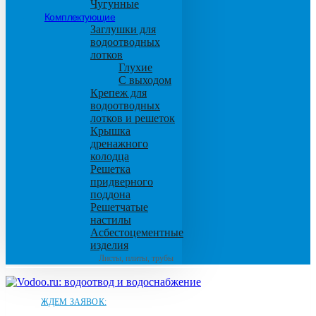
Чугунные
Комплектующие
Заглушки для
водоотводных
лотков
Глухие
С выходом
Крепеж для
водоотводных
лотков и решеток
Крышка
дренажного
колодца
Решетка
придверного
поддона
Решетчатые
настилы
Асбестоцементные
изделия
Листы, плиты, трубы
ЖДЕМ ЗАЯВОК: