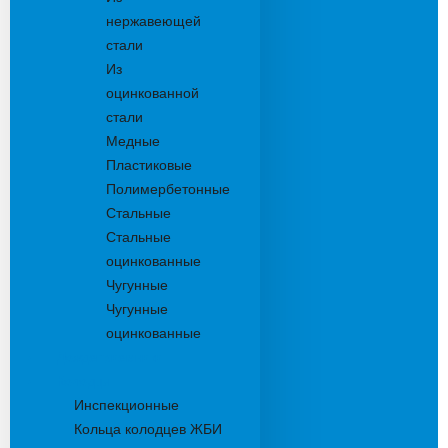
нержавеющей
стали
Из
оцинкованной
стали
Медные
Пластиковые
Полимербетонные
Стальные
Стальные
оцинкованные
Чугунные
Чугунные
оцинкованные
Дождеприемники
Колодцы
Инспекционные
Кольца колодцев ЖБИ