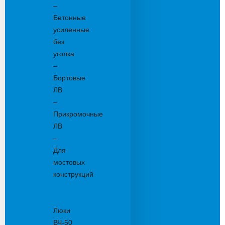
–
Бетонные
усиленные
без
уголка
–
Бортовые
ЛВ
–
Прикромочные
ЛВ
–
Для
мостовых
конструкций
Люки
канализационные
Люки
ВЧ-50