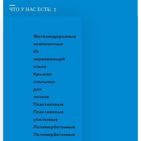
ЧТО У НАС ЕСТЬ:
Водоотводные
лотки
Железнодорожные
композитные
Из
нержавеющей
стали
Крышки
стальные
для
лотков
Пластиковые
Пластиковые
усиленные
Полимербетонные
Полимербетонные