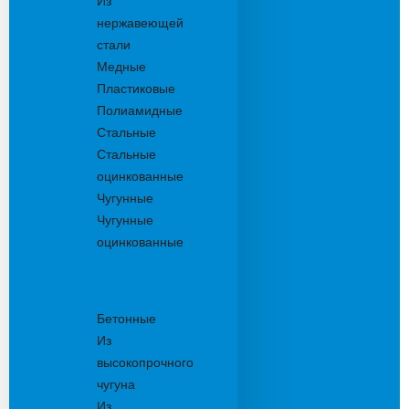
Из
нержавеющей
стали
Медные
Пластиковые
Полиамидные
Стальные
Стальные
оцинкованные
Чугунные
Чугунные
оцинкованные
Решетки
дождеприемника
Бетонные
Из
высокопрочного
чугуна
Из