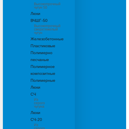
Высокопрочный
чугун 50
Люки
ВЧШГ-50
Высокопрочный
сверхтяжелый
чугун
Железобетонные
Пластиковые
Полимерно
песчаные
Полимерное
композитные
Полимерные
Люки
СЧ
Из
серого
чугуна
Люки
СЧ-20
Из
серого