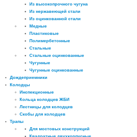
Из высокопрочного чугуна
Из нержавеющей стали
Из оцинкованной стали
Медные
Пластиковые
Полимербетонные
Стальные
Стальные оцинкованные
Чугунные
Чугунные оцинкованные
Дождеприемники
Колодцы
Инспекционные
Кольца колодцев ЖБИ
Лестницы для колодцев
Скобы для колодцев
Трапы
Для мостовых конструкций
Квадратные двухкорпусные