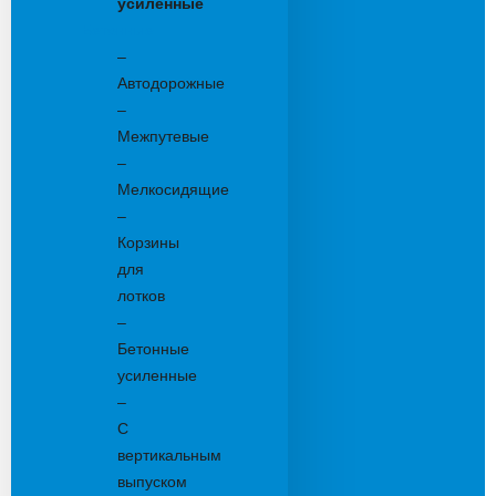
усиленные
Бетонные:
–
Автодорожные
–
Межпутевые
–
Мелкосидящие
–
Корзины
для
лотков
–
Бетонные
усиленные
–
С
вертикальным
выпуском