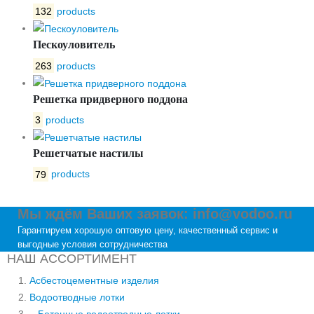
132
products
Пескоуловитель
263
products
Решетка придверного поддона
3
products
Решетчатые настилы
79
products
Мы ждём Ваших заявок: info@vodoo.ru
Гарантируем хорошую оптовую цену, качественный сервис и
выгодные условия сотрудничества
НАШ АССОРТИМЕНТ
Асбестоцементные изделия
Водоотводные лотки