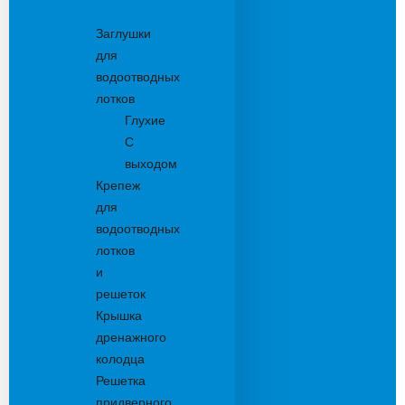
Комплектующие
Заглушки
для
водоотводных
лотков
Глухие
С
выходом
Крепеж
для
водоотводных
лотков
и
решеток
Крышка
дренажного
колодца
Решетка
придверного