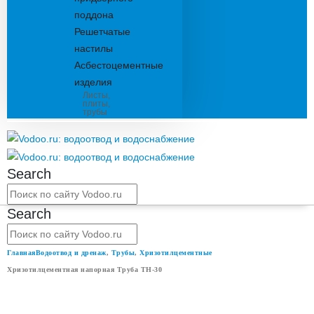
поддона
Решетчатые
настилы
Асбестоцементные
изделия
Листы,
плиты,
трубы
Search
Search
Главная
Водоотвод и дренаж
,
Трубы
,
Хризотилцементные
Хризотилцементная напорная Труба ТН-30
ХРИЗОТИЛЦЕМЕНТНАЯ