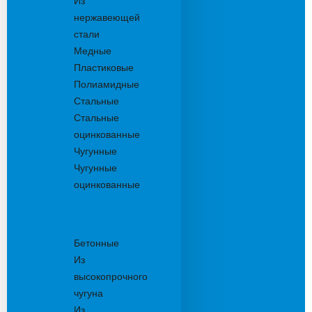
Из
нержавеющей
стали
Медные
Пластиковые
Полиамидные
Стальные
Стальные
оцинкованные
Чугунные
Чугунные
оцинкованные
Решетки
дождеприемника
Бетонные
Из
высокопрочного
чугуна
Из