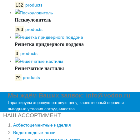
132
products
Пескоуловитель
263
products
Решетка придверного поддона
3
products
Решетчатые настилы
79
products
Мы ждём Ваших заявок: info@vodoo.ru
Гарантируем хорошую оптовую цену, качественный сервис и
выгодные условия сотрудничества
НАШ АССОРТИМЕНТ
Асбестоцементные изделия
Водоотводные лотки