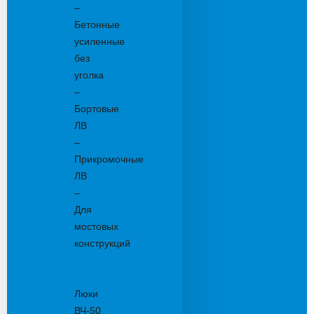
–
Бетонные
усиленные
без
уголка
–
Бортовые
ЛВ
–
Прикромочные
ЛВ
–
Для
мостовых
конструкций
Люки
канализационные
Люки
ВЧ-50