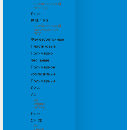
Высокопрочный
чугун 50
Люки
ВЧШГ-50
Высокопрочный
сверхтяжелый
чугун
Железобетонные
Пластиковые
Полимерно
песчаные
Полимерное
композитные
Полимерные
Люки
СЧ
Из
серого
чугуна
Люки
СЧ-20
Из
серого