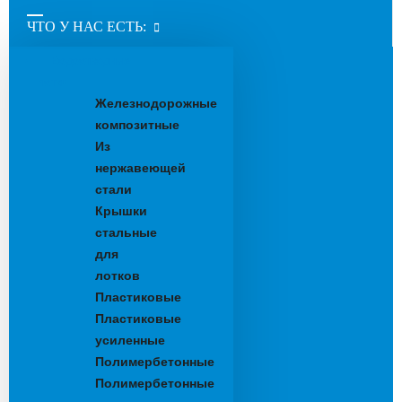
ЧТО У НАС ЕСТЬ:
Водоотводные
лотки
Железнодорожные
композитные
Из
нержавеющей
стали
Крышки
стальные
для
лотков
Пластиковые
Пластиковые
усиленные
Полимербетонные
Полимербетонные