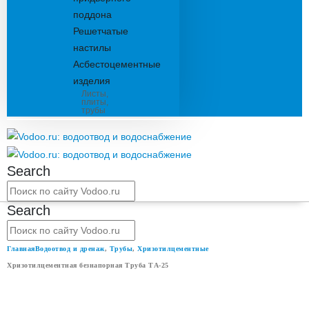
поддона
Решетчатые
настилы
Асбестоцементные
изделия
Листы,
плиты,
трубы
Search
Search
Главная
Водоотвод и дренаж
,
Трубы
,
Хризотилцементные
Хризотилцементная безнапорная Труба ТА-25
ХРИЗОТИЛЦЕМЕНТНАЯ