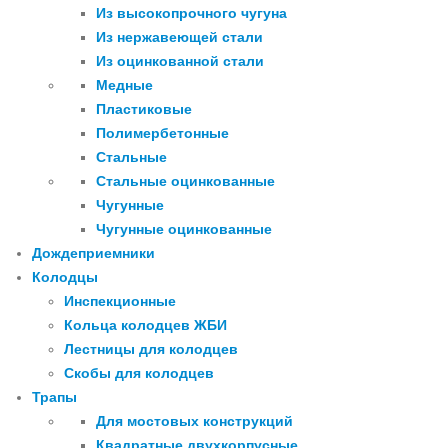
Из высокопрочного чугуна
Из нержавеющей стали
Из оцинкованной стали
Медные
Пластиковые
Полимербетонные
Стальные
Стальные оцинкованные
Чугунные
Чугунные оцинкованные
Дождеприемники
Колодцы
Инспекционные
Кольца колодцев ЖБИ
Лестницы для колодцев
Скобы для колодцев
Трапы
Для мостовых конструкций
Квадратные двухкорпусные