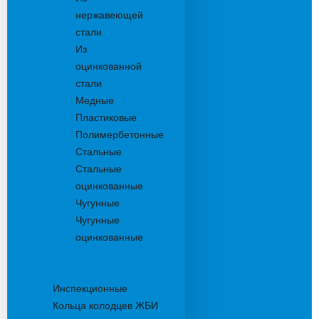
нержавеющей
стали
Из
оцинкованной
стали
Медные
Пластиковые
Полимербетонные
Стальные
Стальные
оцинкованные
Чугунные
Чугунные
оцинкованные
Дождеприемники
Колодцы
Инспекционные
Кольца колодцев ЖБИ