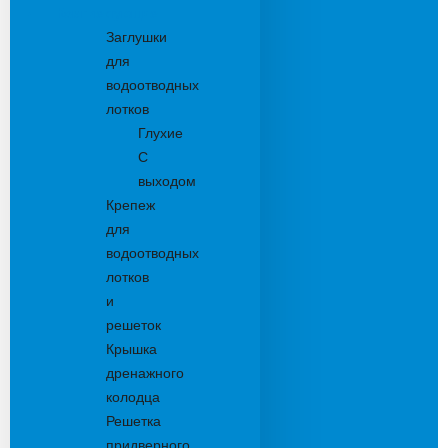
Комплектующие
Заглушки
для
водоотводных
лотков
Глухие
С
выходом
Крепеж
для
водоотводных
лотков
и
решеток
Крышка
дренажного
колодца
Решетка
придверного