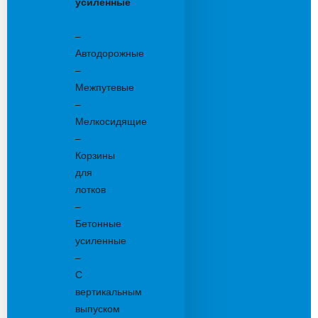
усиленные
Бетонные:
–
Автодорожные
–
Межпутевые
–
Мелкосидящие
–
Корзины
для
лотков
–
Бетонные
усиленные
–
С
вертикальным
выпуском