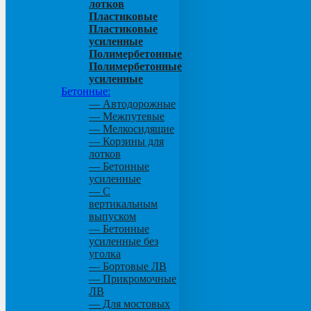
лотков
Пластиковые
Пластиковые
усиленные
Полимербетонные
Полимербетонные
усиленные
Бетонные:
— Автодорожные
— Межпутевые
— Мелкосидящие
— Корзины для
лотков
— Бетонные
усиленные
— С
вертикальным
выпуском
— Бетонные
усиленные без
уголка
— Бортовые ЛВ
— Прикромочные
ЛВ
— Для мостовых