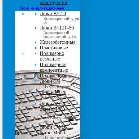
конструкций
Люки канализационные
Люки ВЧ-50
Высокопрочный чугун
50
Люки ВЧШГ-50
Высокопрочный
сверхтяжелый чугун
Железобетонные
Пластиковые
Полимерно
песчаные
Полимерное
композитные
Полимерные
Люки СЧ
Из серого чугуна
Люки СЧ-20
Из серого чугуна 20
Люки СЧ-20 +
бетон М400
Из серого чугуна с
основанием из бетона
М400
Люки СЧ-20 +
бетон М600
Из серого чугуна с