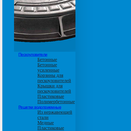
основанием из бетона
М600
Пескоуловители
Бетонные
Бетонные
усиленные
Корзины для
пескоуловителей
Крышки для
пескоуловителей
Пластиковые
Полимербетонные
Решетки водоприемные
Из нержавеющей
стали
Медные
Пластиковые