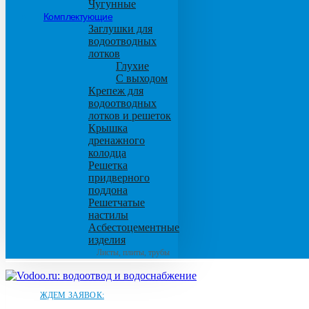
Чугунные
Комплектующие
Заглушки для
водоотводных
лотков
Глухие
С выходом
Крепеж для
водоотводных
лотков и решеток
Крышка
дренажного
колодца
Решетка
придверного
поддона
Решетчатые
настилы
Асбестоцементные
изделия
Листы, плиты, трубы
ЖДЕМ ЗАЯВОК: