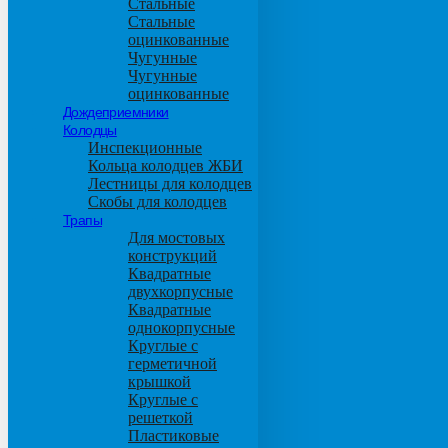
Стальные
Стальные
оцинкованные
Чугунные
Чугунные
оцинкованные
Дождеприемники
Колодцы
Инспекционные
Кольца колодцев ЖБИ
Лестницы для колодцев
Скобы для колодцев
Трапы
Для мостовых
конструкций
Квадратные
двухкорпусные
Квадратные
однокорпусные
Круглые с
герметичной
крышкой
Круглые с
решеткой
Пластиковые