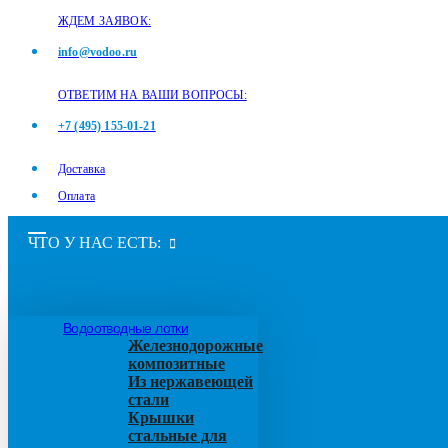
ЖДЕМ ЗАЯВОК:
info@vodoo.ru
ОТВЕТИМ НА ВАШИ ВОПРОСЫ:
+7 (495) 155-01-21
Доставка
Оплата
ЧТО У НАС ЕСТЬ:
Водоотводные лотки
Железнодорожные
композитные
Из нержавеющей
стали
Крышки
стальные для