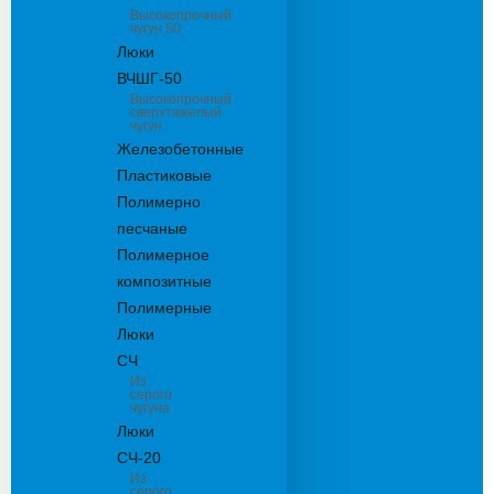
Высокопрочный
чугун 50
Люки
ВЧШГ-50
Высокопрочный
сверхтяжелый
чугун
Железобетонные
Пластиковые
Полимерно
песчаные
Полимерное
композитные
Полимерные
Люки
СЧ
Из
серого
чугуна
Люки
СЧ-20
Из
серого