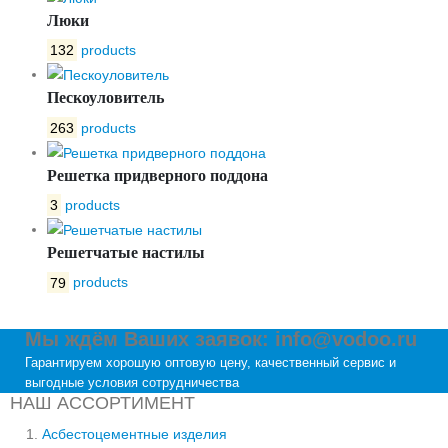
Люки
132
products
Пескоуловитель
263
products
Решетка придверного поддона
3
products
Решетчатые настилы
79
products
Мы ждём Ваших заявок: info@vodoo.ru
Гарантируем хорошую оптовую цену, качественный сервис и
выгодные условия сотрудничества
НАШ АССОРТИМЕНТ
Асбестоцементные изделия