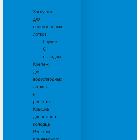
Комплектующие
Заглушки
для
водоотводных
лотков
Глухие
С
выходом
Крепеж
для
водоотводных
лотков
и
решеток
Крышка
дренажного
колодца
Решетка
придверного