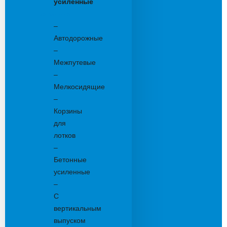
усиленные
Бетонные:
–
Автодорожные
–
Межпутевые
–
Мелкосидящие
–
Корзины
для
лотков
–
Бетонные
усиленные
–
С
вертикальным
выпуском