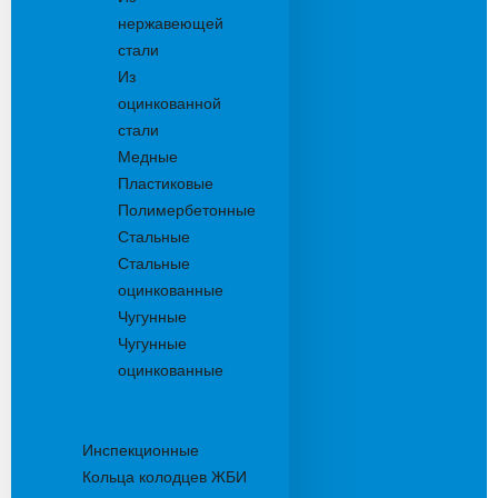
нержавеющей
стали
Из
оцинкованной
стали
Медные
Пластиковые
Полимербетонные
Стальные
Стальные
оцинкованные
Чугунные
Чугунные
оцинкованные
Дождеприемники
Колодцы
Инспекционные
Кольца колодцев ЖБИ