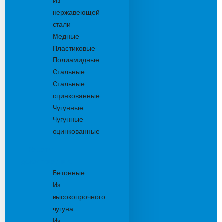
Из
нержавеющей
стали
Медные
Пластиковые
Полиамидные
Стальные
Стальные
оцинкованные
Чугунные
Чугунные
оцинкованные
Решетки
дождеприемника
Бетонные
Из
высокопрочного
чугуна
Из