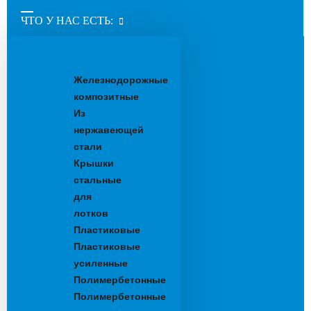
ЧТО У НАС ЕСТЬ:
Водоотводные
лотки
Железнодорожные
композитные
Из
нержавеющей
стали
Крышки
стальные
для
лотков
Пластиковые
Пластиковые
усиленные
Полимербетонные
Полимербетонные