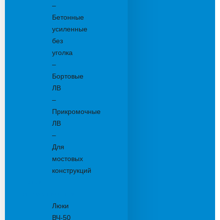
–
Бетонные
усиленные
без
уголка
–
Бортовые
ЛВ
–
Прикромочные
ЛВ
–
Для
мостовых
конструкций
Люки
канализационные
Люки
ВЧ-50