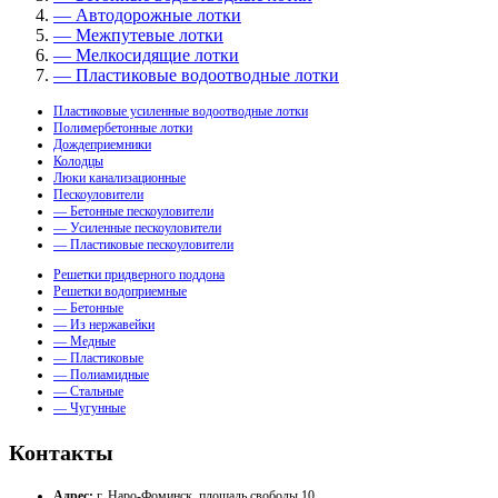
— Автодорожные лотки
— Межпутевые лотки
— Мелкосидящие лотки
— Пластиковые водоотводные лотки
Пластиковые усиленные водоотводные лотки
Полимербетонные лотки
Дождеприемники
Колодцы
Люки канализационные
Пескоуловители
— Бетонные пескоуловители
— Усиленные пескоуловители
— Пластиковые пескоуловители
Решетки придверного поддона
Решетки водоприемные
— Бетонные
— Из нержавейки
— Медные
— Пластиковые
— Полиамидные
— Стальные
— Чугунные
Контакты
Адрес:
г. Наро-Фоминск, площадь свободы 10