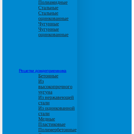
Полиамидные
Стальные
Стальные
оцинкованные
Чугунные
Чугунные
оцинкованные
Решетки дождеприемника
Бетонные
Из
высокопрочного
чугуна
Из нержавеющей
стали
Из оцинкованной
стали
Медные
Пластиковые
Полимербетонные