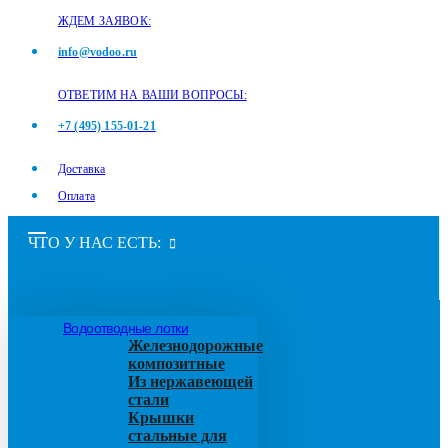
ЖДЕМ ЗАЯВОК:
info@vodoo.ru
ОТВЕТИМ НА ВАШИ ВОПРОСЫ:
+7 (495) 155-01-21
Доставка
Оплата
ЧТО У НАС ЕСТЬ:
Водоотводные лотки
Железнодорожные
композитные
Из нержавеющей
стали
Крышки
стальные для