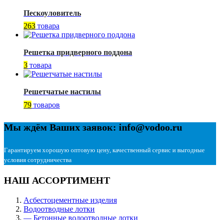
Пескоуловитель
263
товара
Решетка придверного поддона
3
товара
Решетчатые настилы
79
товаров
Мы ждём Ваших заявок: info@vodoo.ru
Гарантируем хорошую оптовую цену, качественный сервис и выгодные
условия сотрудничества
НАШ АССОРТИМЕНТ
Асбестоцементные изделия
Водоотводные лотки
— Бетонные водоотводные лотки