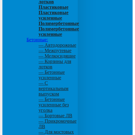
лотков
Пластиковые
Пластиковые
усиленные
Полимербетонные
Полимербетонные
усиленные
Бетонные:
— Автодорожные
— Межпутевые
— Мелкосидящие
— Корзины для
лотков
— Бетонные
усиленные
— С
вертикальным
выпуском
— Бетонные
усиленные без
уголка
— Бортовые ЛВ
— Прикромочные
ЛВ
— Для мостовых