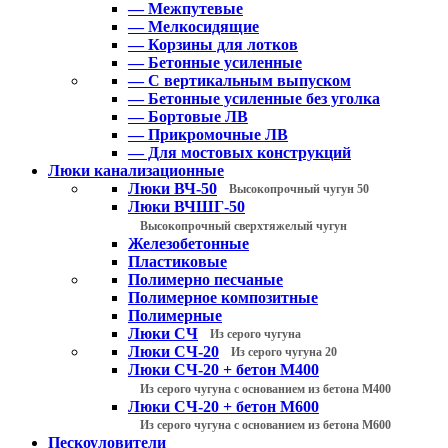
— Межпутевые
— Мелкосидящие
— Корзины для лотков
— Бетонные усиленные
— С вертикальным выпуском
— Бетонные усиленные без уголка
— Бортовые ЛВ
— Прикромочные ЛВ
— Для мостовых конструкций
Люки канализационные
Люки ВЧ-50
Высокопрочный чугун 50
Люки ВЧШГ-50
Высокопрочный сверхтяжелый чугун
Железобетонные
Пластиковые
Полимерно песчаные
Полимерное композитные
Полимерные
Люки СЧ
Из серого чугуна
Люки СЧ-20
Из серого чугуна 20
Люки СЧ-20 + бетон М400
Из серого чугуна с основанием из бетона М400
Люки СЧ-20 + бетон М600
Из серого чугуна с основанием из бетона М600
Пескоуловители