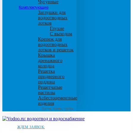
Чугунные
Комплектующие
Заглушки для
водоотводных
лотков
Глухие
С выходом
Крепеж для
водоотводных
лотков и решеток
Крышка
дренажного
колодца
Решетка
придверного
поддона
Решетчатые
настилы
Асбестоцементные
изделия
Листы, плиты, трубы
ЖДЕМ ЗАЯВОК: