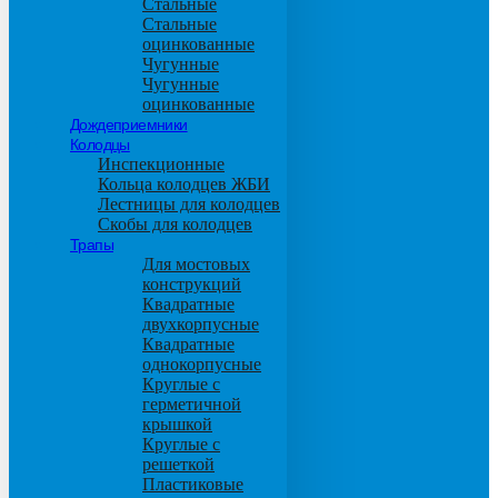
Стальные
Стальные
оцинкованные
Чугунные
Чугунные
оцинкованные
Дождеприемники
Колодцы
Инспекционные
Кольца колодцев ЖБИ
Лестницы для колодцев
Скобы для колодцев
Трапы
Для мостовых
конструкций
Квадратные
двухкорпусные
Квадратные
однокорпусные
Круглые с
герметичной
крышкой
Круглые с
решеткой
Пластиковые