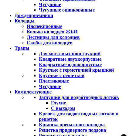
Чугунные
Чугунные оцинкованные
Дождеприемники
Колодцы
Инспекционные
Кольца колодцев ЖБИ
Лестницы для колодцев
Скобы для колодцев
Трапы
Для мостовых конструкций
Квадратные двухкорпусные
Квадратные однокорпусные
Круглые с герметичной крышкой
Круглые с решеткой
Пластиковые
Чугунные
Комплектующие
Заглушки для водоотводных лотков
Глухие
С выходом
Крепеж для водоотводных лотков и
решеток
Крышка дренажного колодца
Решетка придверного поддона
Решетчатые настилы