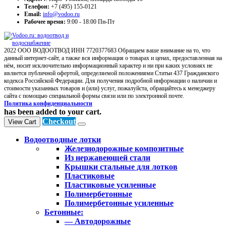
Телефон:
+7 (495) 155-0121
Email:
info@vodoo.ru
Рабочее время:
9:00 - 18:00 Пн-Пт
2022 ООО ВОДООТВОД ИНН 7720377683 Обращаем ваше внимание на то, что
данный интернет-сайт, а также вся информация о товарах и ценах, предоставленная на
нём, носит исключительно информационный характер и ни при каких условиях не
является публичной офертой, определяемой положениями Статьи 437 Гражданского
кодекса Российской Федерации. Для получения подробной информации о наличии и
стоимости указанных товаров и (или) услуг, пожалуйста, обращайтесь к менеджеру
сайта с помощью специальной формы связи или по электронной почте.
Политика конфиденциальности
has been added to your cart.
Checkout
View Cart
Водоотводные лотки
Железнодорожные композитные
Из нержавеющей стали
Крышки стальные для лотков
Пластиковые
Пластиковые усиленные
Полимербетонные
Полимербетонные усиленные
Бетонные:
— Автодорожные