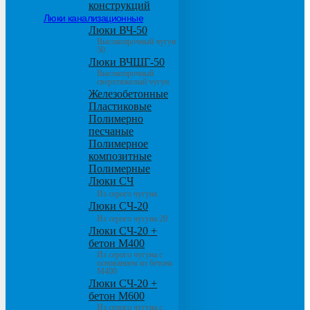
конструкций
Люки канализационные
Люки ВЧ-50
Высокопрочный чугун
50
Люки ВЧШГ-50
Высокопрочный
сверхтяжелый чугун
Железобетонные
Пластиковые
Полимерно
песчаные
Полимерное
композитные
Полимерные
Люки СЧ
Из серого чугуна
Люки СЧ-20
Из серого чугуна 20
Люки СЧ-20 +
бетон М400
Из серого чугуна с
основанием из бетона
М400
Люки СЧ-20 +
бетон М600
Из серого чугуна с