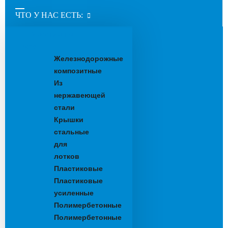
ЧТО У НАС ЕСТЬ:
Водоотводные
лотки
Железнодорожные
композитные
Из
нержавеющей
стали
Крышки
стальные
для
лотков
Пластиковые
Пластиковые
усиленные
Полимербетонные
Полимербетонные