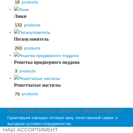
18
products
Люки
132
products
Пескоуловитель
263
products
Решетка придверного поддона
3
products
Решетчатые настилы
79
products
Мы ждём Ваших заявок: info@vodoo.ru
Гарантируем хорошую оптовую цену, качественный сервис и
выгодные условия сотрудничества
НАШ АССОРТИМЕНТ