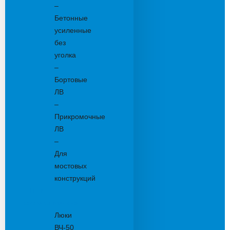
–
Бетонные
усиленные
без
уголка
–
Бортовые
ЛВ
–
Прикромочные
ЛВ
–
Для
мостовых
конструкций
Люки
канализационные
Люки
ВЧ-50