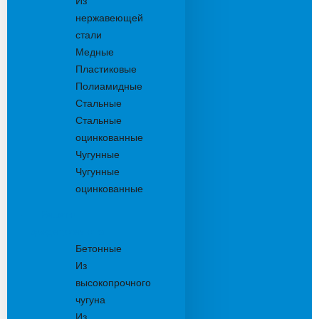
Из
нержавеющей
стали
Медные
Пластиковые
Полиамидные
Стальные
Стальные
оцинкованные
Чугунные
Чугунные
оцинкованные
Решетки
дождеприемника
Бетонные
Из
высокопрочного
чугуна
Из