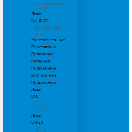
Высокопрочный
чугун 50
Люки
ВЧШГ-50
Высокопрочный
сверхтяжелый
чугун
Железобетонные
Пластиковые
Полимерно
песчаные
Полимерное
композитные
Полимерные
Люки
СЧ
Из
серого
чугуна
Люки
СЧ-20
Из
серого