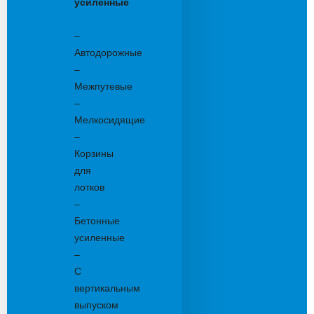
усиленные
Бетонные:
–
Автодорожные
–
Межпутевые
–
Мелкосидящие
–
Корзины
для
лотков
–
Бетонные
усиленные
–
С
вертикальным
выпуском