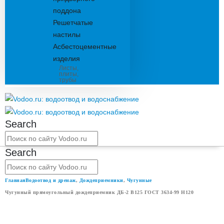
поддона
Решетчатые
настилы
Асбестоцементные
изделия
Листы,
плиты,
трубы
Search
Search
Главная
Водоотвод и дренаж
,
Дождеприемники
,
Чугунные
Чугунный прямоугольный дождеприемник ДБ-2 В125 ГОСТ 3634-99 H120
ЧУГУННЫЙ