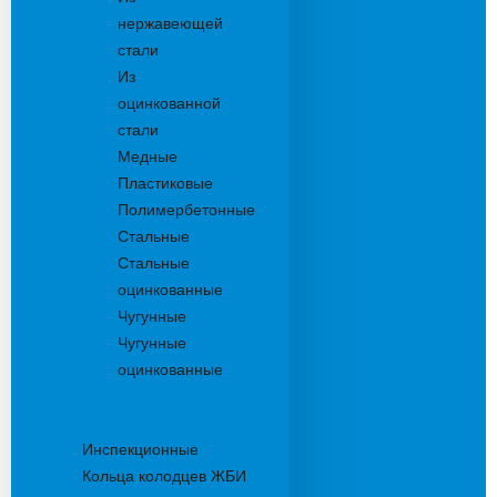
нержавеющей
стали
Из
оцинкованной
стали
Медные
Пластиковые
Полимербетонные
Стальные
Стальные
оцинкованные
Чугунные
Чугунные
оцинкованные
Дождеприемники
Колодцы
Инспекционные
Кольца колодцев ЖБИ