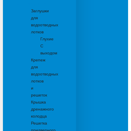
Комплектующие
Заглушки
для
водоотводных
лотков
Глухие
С
выходом
Крепеж
для
водоотводных
лотков
и
решеток
Крышка
дренажного
колодца
Решетка
придверного