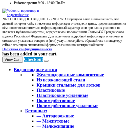
Рабочее время:
9:00 - 18:00 Пн-Пт
2022 ООО ВОДООТВОД ИНН 7720377683 Обращаем ваше внимание на то, что
данный интернет-сайт, а также вся информация о товарах и ценах, предоставленная на
нём, носит исключительно информационный характер и ни при каких условиях не
является публичной офертой, определяемой положениями Статьи 437 Гражданского
кодекса Российской Федерации. Для получения подробной информации о наличии и
стоимости указанных товаров и (или) услуг, пожалуйста, обращайтесь к менеджеру
сайта с помощью специальной формы связи или по электронной почте.
Политика конфиденциальности
has been added to your cart.
Checkout
View Cart
Водоотводные лотки
Железнодорожные композитные
Из нержавеющей стали
Крышки стальные для лотков
Пластиковые
Пластиковые усиленные
Полимербетонные
Полимербетонные усиленные
Бетонные:
— Автодорожные
— Межпутевые
— Мелкосидящие