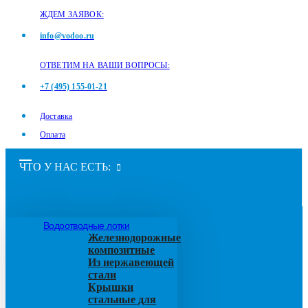
ЖДЕМ ЗАЯВОК:
info@vodoo.ru
ОТВЕТИМ НА ВАШИ ВОПРОСЫ:
+7 (495) 155-01-21
Доставка
Оплата
ЧТО У НАС ЕСТЬ:
Водоотводные лотки
Железнодорожные
композитные
Из нержавеющей
стали
Крышки
стальные для