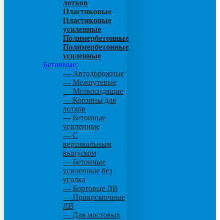
лотков
Пластиковые
Пластиковые
усиленные
Полимербетонные
Полимербетонные
усиленные
Бетонные:
— Автодорожные
— Межпутевые
— Мелкосидящие
— Корзины для
лотков
— Бетонные
усиленные
— С
вертикальным
выпуском
— Бетонные
усиленные без
уголка
— Бортовые ЛВ
— Прикромочные
ЛВ
— Для мостовых