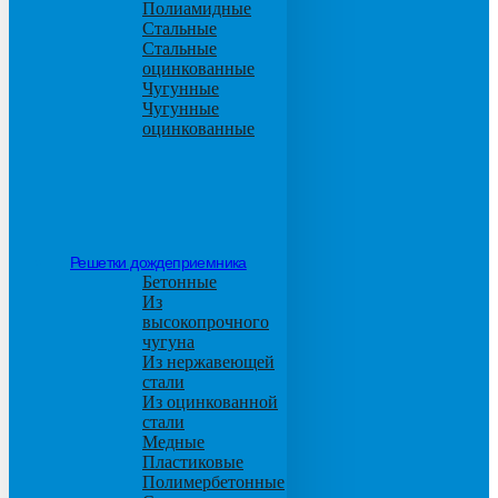
Полиамидные
Стальные
Стальные
оцинкованные
Чугунные
Чугунные
оцинкованные
Решетки дождеприемника
Бетонные
Из
высокопрочного
чугуна
Из нержавеющей
стали
Из оцинкованной
стали
Медные
Пластиковые
Полимербетонные