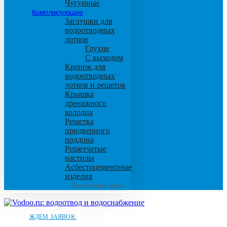
Чугунные
Комплектующие
Заглушки для
водоотводных
лотков
Глухие
С выходом
Крепеж для
водоотводных
лотков и решеток
Крышка
дренажного
колодца
Решетка
придверного
поддона
Решетчатые
настилы
Асбестоцементные
изделия
Листы, плиты, трубы
ЖДЕМ ЗАЯВОК: