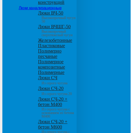
конструкций
Люки канализационные
Люки ВЧ-50
Высокопрочный чугун
50
Люки ВЧШГ-50
Высокопрочный
сверхтяжелый чугун
Железобетонные
Пластиковые
Полимерно
песчаные
Полимерное
композитные
Полимерные
Люки СЧ
Из серого чугуна
Люки СЧ-20
Из серого чугуна 20
Люки СЧ-20 +
бетон М400
Из серого чугуна с
основанием из бетона
М400
Люки СЧ-20 +
бетон М600
Из серого чугуна с