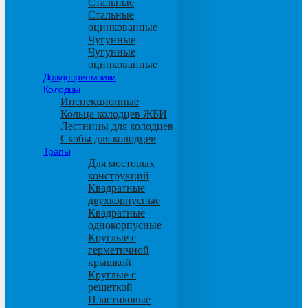
Стальные
Стальные
оцинкованные
Чугунные
Чугунные
оцинкованные
Дождеприемники
Колодцы
Инспекционные
Кольца колодцев ЖБИ
Лестницы для колодцев
Скобы для колодцев
Трапы
Для мостовых
конструкций
Квадратные
двухкорпусные
Квадратные
однокорпусные
Круглые с
герметичной
крышкой
Круглые с
решеткой
Пластиковые