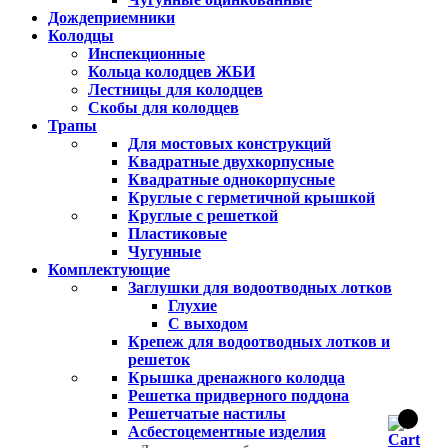
Дождеприемники
Колодцы
Инспекционные
Кольца колодцев ЖБИ
Лестницы для колодцев
Скобы для колодцев
Трапы
Для мостовых конструкций
Квадратные двухкорпусные
Квадратные однокорпусные
Круглые с герметичной крышкой
Круглые с решеткой
Пластиковые
Чугунные
Комплектующие
Заглушки для водоотводных лотков
Глухие
С выходом
Крепеж для водоотводных лотков и
решеток
Крышка дренажного колодца
Решетка придверного поддона
Решетчатые настилы
Асбестоцементные изделия