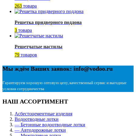
263
товара
Решетка придверного поддона
3
товара
Решетчатые настилы
79
товаров
Мы ждём Ваших заявок: info@vodoo.ru
Гарантируем хорошую оптовую цену, качественный сервис и выгодные
условия сотрудничества
НАШ АССОРТИМЕНТ
Асбестоцементные изделия
Водоотводные лотки
— Бетонные водоотводные лотки
— Автодорожные лотки
— Межпутевые лотки