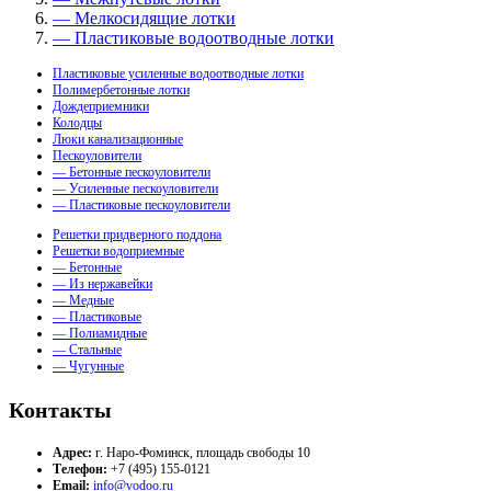
— Мелкосидящие лотки
— Пластиковые водоотводные лотки
Пластиковые усиленные водоотводные лотки
Полимербетонные лотки
Дождеприемники
Колодцы
Люки канализационные
Пескоуловители
— Бетонные пескоуловители
— Усиленные пескоуловители
— Пластиковые пескоуловители
Решетки придверного поддона
Решетки водоприемные
— Бетонные
— Из нержавейки
— Медные
— Пластиковые
— Полиамидные
— Стальные
— Чугунные
Контакты
Адрес:
г. Наро-Фоминск, площадь свободы 10
Телефон:
+7 (495) 155-0121
Email:
info@vodoo.ru