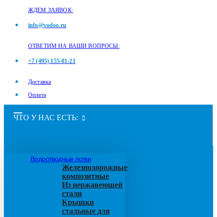
ЖДЕМ ЗАЯВОК:
info@vodoo.ru
ОТВЕТИМ НА ВАШИ ВОПРОСЫ:
+7 (495) 155-01-21
Доставка
Оплата
ЧТО У НАС ЕСТЬ:
Водоотводные лотки
Железнодорожные
композитные
Из нержавеющей
стали
Крышки
стальные для