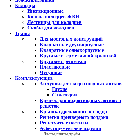
Колодцы
Инспекционные
Кольца колодцев ЖБИ
Лестницы для колодцев
Скобы для колодцев
Трапы
Для мостовых конструкций
Квадратные двухкорпусные
Квадратные однокорпусные
Круглые с герметичной крышкой
Круглые с решеткой
Пластиковые
Чугунные
Комплектующие
Заглушки для водоотводных лотков
Глухие
С выходом
Крепеж для водоотводных лотков и
решеток
Крышка дренажного колодца
Решетка придверного поддона
Решетчатые настилы
Асбестоцементные изделия
Листы, плиты, трубы