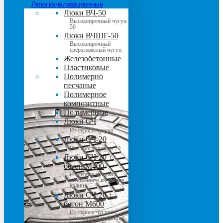
Люки канализационные
Люки ВЧ-50
Высокопрочный чугун
50
Люки ВЧШГ-50
Высокопрочный
сверхтяжелый чугун
Железобетонные
Пластиковые
Полимерно
песчаные
Полимерное
композитные
Полимерные
Люки СЧ
Из серого чугуна
Люки СЧ-20
Из серого чугуна 20
Люки СЧ-20 +
бетон М400
Из серого чугуна с
основанием из бетона
М400
Люки СЧ-20 +
бетон М600
Из серого чугуна с
основанием из бетона