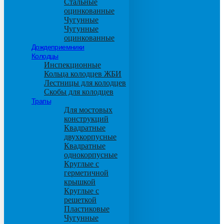
Стальные
оцинкованные
Чугунные
Чугунные
оцинкованные
Дождеприемники
Колодцы
Инспекционные
Кольца колодцев ЖБИ
Лестницы для колодцев
Скобы для колодцев
Трапы
Для мостовых
конструкций
Квадратные
двухкорпусные
Квадратные
однокорпусные
Круглые с
герметичной
крышкой
Круглые с
решеткой
Пластиковые
Чугунные