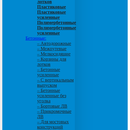
лотков
Пластиковые
Пластиковые
усиленные
Полимербетонные
Полимербетонные
усиленные
Бетонные:
– Автодорожные
– Межпутевые
– Мелкосидящие
– Корзины для
лотков
– Бетонные
усиленные
– С вертикальным
выпуском
– Бетонные
усиленные без
уголка
– Бортовые ЛВ
– Прикромочные
ЛВ
– Для мостовых
конструкций