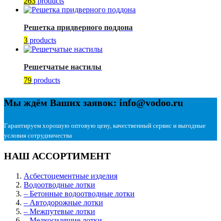
263
products
Решетка придверного поддона
3
products
Решетчатые настилы
79
products
Мы ждём Ваших заявок: info@vodoo.ru
Гарантируем хорошую оптовую цену, качественный сервис и выгодные
условия сотрудничества
НАШ АССОРТИМЕНТ
Асбестоцементные изделия
Водоотводные лотки
– Бетонные водоотводные лотки
– Автодорожные лотки
– Межпутевые лотки
– Мелкосидящие лотки