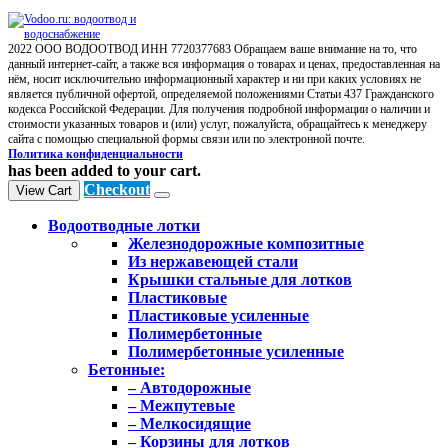
2022 ООО ВОДООТВОД ИНН 7720377683 Обращаем ваше внимание на то, что
данный интернет-сайт, а также вся информация о товарах и ценах, предоставленная на
нём, носит исключительно информационный характер и ни при каких условиях не
является публичной офертой, определяемой положениями Статьи 437 Гражданского
кодекса Российской Федерации. Для получения подробной информации о наличии и
стоимости указанных товаров и (или) услуг, пожалуйста, обращайтесь к менеджеру
сайта с помощью специальной формы связи или по электронной почте.
Политика конфиденциальности
has been added to your cart.
Checkout
View Cart
Водоотводные лотки
Железнодорожные композитные
Из нержавеющей стали
Крышки стальные для лотков
Пластиковые
Пластиковые усиленные
Полимербетонные
Полимербетонные усиленные
Бетонные:
– Автодорожные
– Межпутевые
– Мелкосидящие
– Корзины для лотков