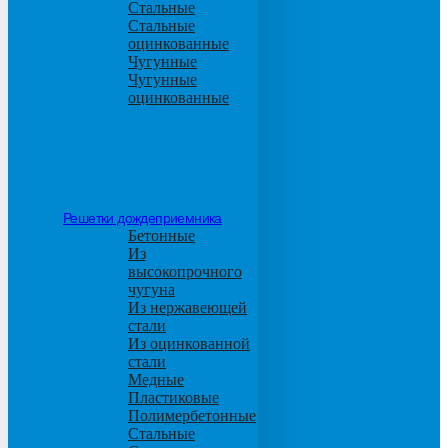
Стальные
Стальные
оцинкованные
Чугунные
Чугунные
оцинкованные
Решетки дождеприемника
Бетонные
Из
высокопрочного
чугуна
Из нержавеющей
стали
Из оцинкованной
стали
Медные
Пластиковые
Полимербетонные
Стальные