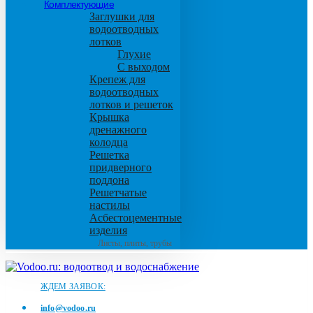
Комплектующие
Заглушки для
водоотводных
лотков
Глухие
С выходом
Крепеж для
водоотводных
лотков и решеток
Крышка
дренажного
колодца
Решетка
придверного
поддона
Решетчатые
настилы
Асбестоцементные
изделия
Листы, плиты, трубы
ЖДЕМ ЗАЯВОК:
info@vodoo.ru