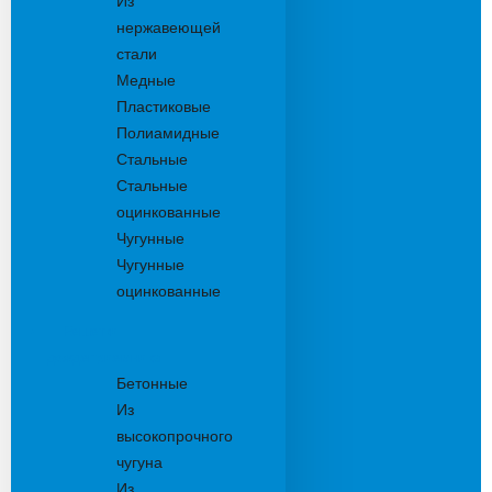
Из
нержавеющей
стали
Медные
Пластиковые
Полиамидные
Стальные
Стальные
оцинкованные
Чугунные
Чугунные
оцинкованные
Решетки
дождеприемника
Бетонные
Из
высокопрочного
чугуна
Из