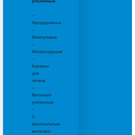
усиленные
Бетонные:
–
Автодорожные
–
Межпутевые
–
Мелкосидящие
–
Корзины
для
лотков
–
Бетонные
усиленные
–
С
вертикальным
выпуском