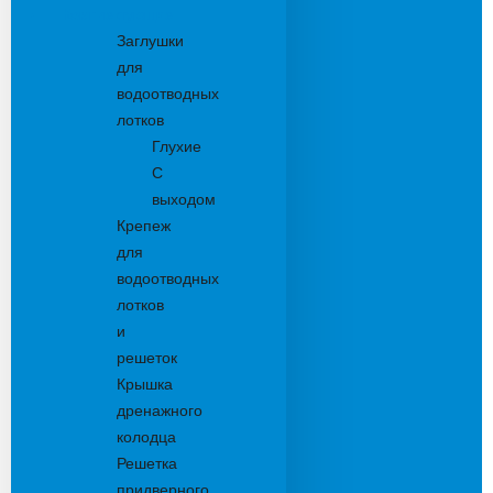
Комплектующие
Заглушки
для
водоотводных
лотков
Глухие
С
выходом
Крепеж
для
водоотводных
лотков
и
решеток
Крышка
дренажного
колодца
Решетка
придверного