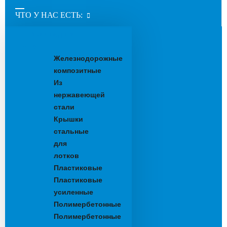
ЧТО У НАС ЕСТЬ:
Водоотводные
лотки
Железнодорожные
композитные
Из
нержавеющей
стали
Крышки
стальные
для
лотков
Пластиковые
Пластиковые
усиленные
Полимербетонные
Полимербетонные