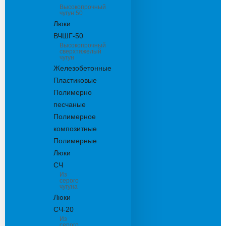
Высокопрочный
чугун 50
Люки
ВЧШГ-50
Высокопрочный
сверхтяжелый
чугун
Железобетонные
Пластиковые
Полимерно
песчаные
Полимерное
композитные
Полимерные
Люки
СЧ
Из
серого
чугуна
Люки
СЧ-20
Из
серого