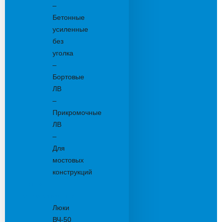
–
Бетонные
усиленные
без
уголка
–
Бортовые
ЛВ
–
Прикромочные
ЛВ
–
Для
мостовых
конструкций
Люки
канализационные
Люки
ВЧ-50