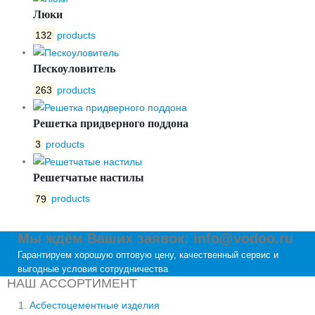
Люки
132
products
Пескоуловитель
263
products
Решетка придверного поддона
3
products
Решетчатые настилы
79
products
Мы ждём Ваших заявок: info@vodoo.ru
Гарантируем хорошую оптовую цену, качественный сервис и
выгодные условия сотрудничества
НАШ АССОРТИМЕНТ
Асбестоцементные изделия