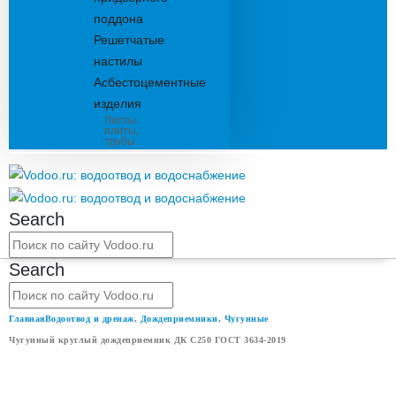
поддона
Решетчатые
настилы
Асбестоцементные
изделия
Листы,
плиты,
трубы
Search
Search
Главная
Водоотвод и дренаж
,
Дождеприемники
,
Чугунные
Чугунный круглый дождеприемник ДК С250 ГОСТ 3634-2019
ЧУГУННЫЙ КРУГЛЫЙ