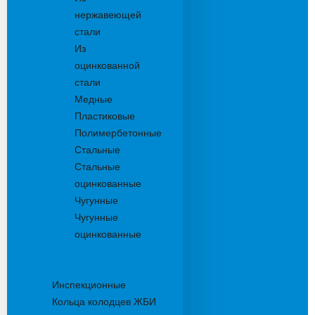
нержавеющей
стали
Из
оцинкованной
стали
Медные
Пластиковые
Полимербетонные
Стальные
Стальные
оцинкованные
Чугунные
Чугунные
оцинкованные
Дождеприемники
Колодцы
Инспекционные
Кольца колодцев ЖБИ