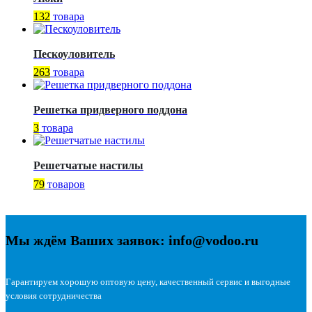
132
товара
Пескоуловитель
263
товара
Решетка придверного поддона
3
товара
Решетчатые настилы
79
товаров
Мы ждём Ваших заявок: info@vodoo.ru
Гарантируем хорошую оптовую цену, качественный сервис и выгодные
условия сотрудничества