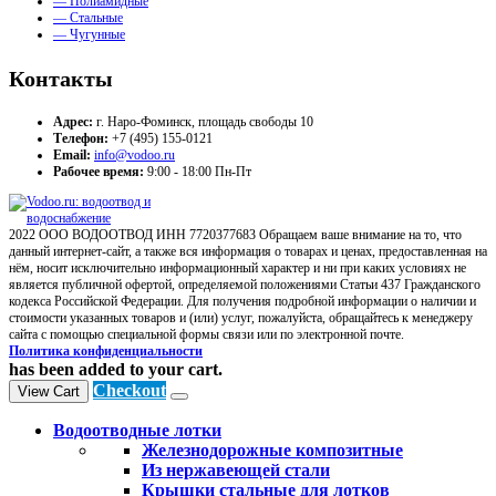
— Полиамидные
— Стальные
— Чугунные
Контакты
Адрес:
г. Наро-Фоминск, площадь свободы 10
Телефон:
+7 (495) 155-0121
Email:
info@vodoo.ru
Рабочее время:
9:00 - 18:00 Пн-Пт
2022 ООО ВОДООТВОД ИНН 7720377683 Обращаем ваше внимание на то, что
данный интернет-сайт, а также вся информация о товарах и ценах, предоставленная на
нём, носит исключительно информационный характер и ни при каких условиях не
является публичной офертой, определяемой положениями Статьи 437 Гражданского
кодекса Российской Федерации. Для получения подробной информации о наличии и
стоимости указанных товаров и (или) услуг, пожалуйста, обращайтесь к менеджеру
сайта с помощью специальной формы связи или по электронной почте.
Политика конфиденциальности
has been added to your cart.
Checkout
View Cart
Водоотводные лотки
Железнодорожные композитные
Из нержавеющей стали
Крышки стальные для лотков