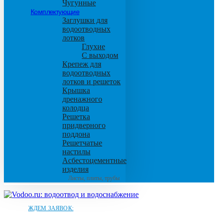
Чугунные
Комплектующие
Заглушки для
водоотводных
лотков
Глухие
С выходом
Крепеж для
водоотводных
лотков и решеток
Крышка
дренажного
колодца
Решетка
придверного
поддона
Решетчатые
настилы
Асбестоцементные
изделия
Листы, плиты, трубы
ЖДЕМ ЗАЯВОК: