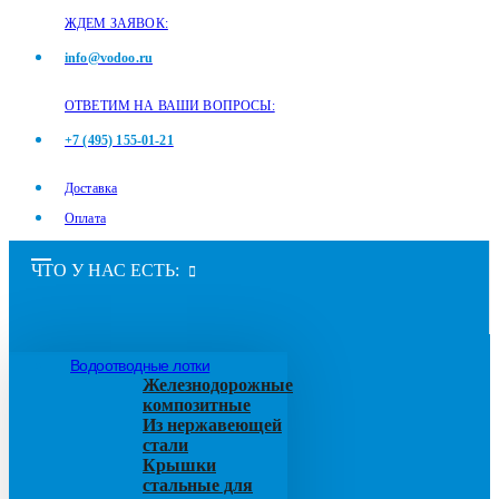
ЖДЕМ ЗАЯВОК:
info@vodoo.ru
ОТВЕТИМ НА ВАШИ ВОПРОСЫ:
+7 (495) 155-01-21
Доставка
Оплата
ЧТО У НАС ЕСТЬ:
Водоотводные лотки
Железнодорожные
композитные
Из нержавеющей
стали
Крышки
стальные для