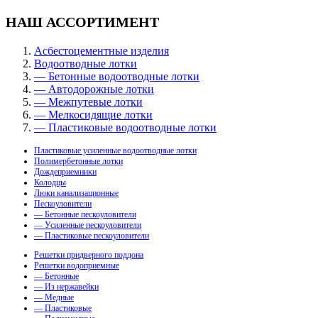
НАШ АССОРТИМЕНТ
Асбестоцементные изделия
Водоотводные лотки
— Бетонные водоотводные лотки
— Автодорожные лотки
— Межпутевые лотки
— Мелкосидящие лотки
— Пластиковые водоотводные лотки
Пластиковые усиленные водоотводные лотки
Полимербетонные лотки
Дождеприемники
Колодцы
Люки канализационные
Пескоуловители
— Бетонные пескоуловители
— Усиленные пескоуловители
— Пластиковые пескоуловители
Решетки придверного поддона
Решетки водоприемные
— Бетонные
— Из нержавейки
— Медные
— Пластиковые