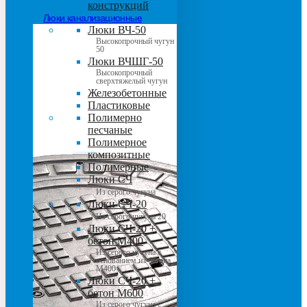
конструкций
Люки канализационные
Люки ВЧ-50
Высокопрочный чугун
50
Люки ВЧШГ-50
Высокопрочный
сверхтяжелый чугун
Железобетонные
Пластиковые
Полимерно
песчаные
Полимерное
композитные
Полимерные
Люки СЧ
Из серого чугуна
Люки СЧ-20
Из серого чугуна 20
Люки СЧ-20 +
бетон М400
Из серого чугуна с
основанием из бетона
М400
Люки СЧ-20 +
бетон М600
Из серого чугуна с