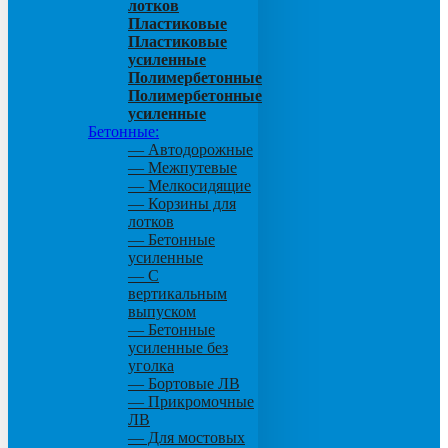
лотков
Пластиковые
Пластиковые
усиленные
Полимербетонные
Полимербетонные
усиленные
Бетонные:
— Автодорожные
— Межпутевые
— Мелкосидящие
— Корзины для
лотков
— Бетонные
усиленные
— С
вертикальным
выпуском
— Бетонные
усиленные без
уголка
— Бортовые ЛВ
— Прикромочные
ЛВ
— Для мостовых