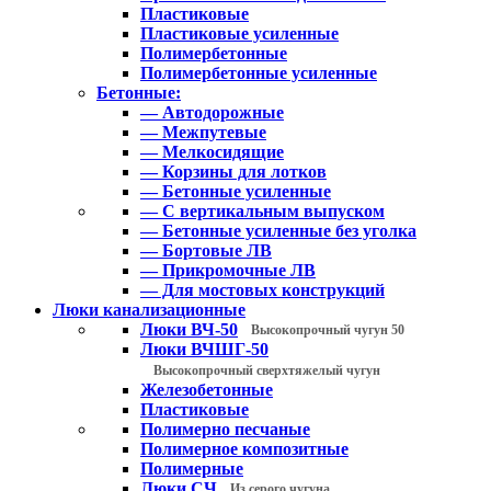
Пластиковые
Пластиковые усиленные
Полимербетонные
Полимербетонные усиленные
Бетонные:
— Автодорожные
— Межпутевые
— Мелкосидящие
— Корзины для лотков
— Бетонные усиленные
— С вертикальным выпуском
— Бетонные усиленные без уголка
— Бортовые ЛВ
— Прикромочные ЛВ
— Для мостовых конструкций
Люки канализационные
Люки ВЧ-50
Высокопрочный чугун 50
Люки ВЧШГ-50
Высокопрочный сверхтяжелый чугун
Железобетонные
Пластиковые
Полимерно песчаные
Полимерное композитные
Полимерные
Люки СЧ
Из серого чугуна