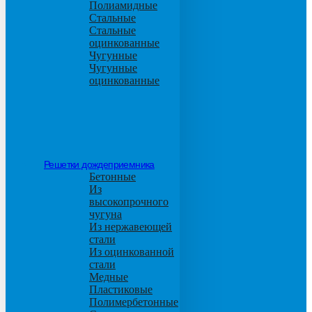
Полиамидные
Стальные
Стальные
оцинкованные
Чугунные
Чугунные
оцинкованные
Решетки дождеприемника
Бетонные
Из
высокопрочного
чугуна
Из нержавеющей
стали
Из оцинкованной
стали
Медные
Пластиковые
Полимербетонные