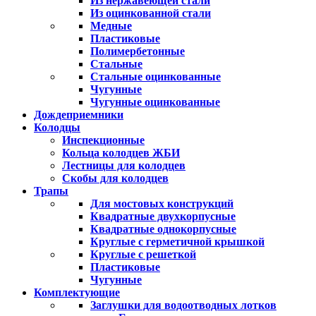
Из нержавеющей стали
Из оцинкованной стали
Медные
Пластиковые
Полимербетонные
Стальные
Стальные оцинкованные
Чугунные
Чугунные оцинкованные
Дождеприемники
Колодцы
Инспекционные
Кольца колодцев ЖБИ
Лестницы для колодцев
Скобы для колодцев
Трапы
Для мостовых конструкций
Квадратные двухкорпусные
Квадратные однокорпусные
Круглые с герметичной крышкой
Круглые с решеткой
Пластиковые
Чугунные
Комплектующие
Заглушки для водоотводных лотков