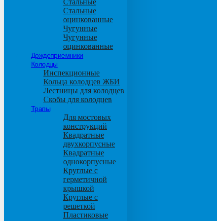
Стальные
Стальные
оцинкованные
Чугунные
Чугунные
оцинкованные
Дождеприемники
Колодцы
Инспекционные
Кольца колодцев ЖБИ
Лестницы для колодцев
Скобы для колодцев
Трапы
Для мостовых
конструкций
Квадратные
двухкорпусные
Квадратные
однокорпусные
Круглые с
герметичной
крышкой
Круглые с
решеткой
Пластиковые