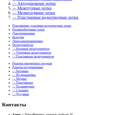
— Автодорожные лотки
— Межпутевые лотки
— Мелкосидящие лотки
— Пластиковые водоотводные лотки
Пластиковые усиленные водоотводные лотки
Полимербетонные лотки
Дождеприемники
Колодцы
Люки канализационные
Пескоуловители
— Бетонные пескоуловители
— Усиленные пескоуловители
— Пластиковые пескоуловители
Решетки придверного поддона
Решетки водоприемные
— Бетонные
— Из нержавейки
— Медные
— Пластиковые
— Полиамидные
— Стальные
— Чугунные
Контакты
Адрес:
г. Наро-Фоминск, площадь свободы 10