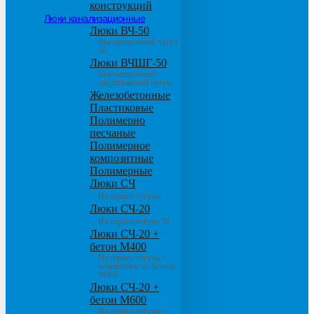
конструкций
Люки канализационные
Люки ВЧ-50
Высокопрочный чугун
50
Люки ВЧШГ-50
Высокопрочный
сверхтяжелый чугун
Железобетонные
Пластиковые
Полимерно
песчаные
Полимерное
композитные
Полимерные
Люки СЧ
Из серого чугуна
Люки СЧ-20
Из серого чугуна 20
Люки СЧ-20 +
бетон М400
Из серого чугуна с
основанием из бетона
М400
Люки СЧ-20 +
бетон М600
Из серого чугуна с