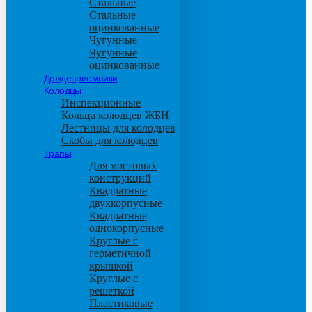
Стальные
Стальные
оцинкованные
Чугунные
Чугунные
оцинкованные
Дождеприемники
Колодцы
Инспекционные
Кольца колодцев ЖБИ
Лестницы для колодцев
Скобы для колодцев
Трапы
Для мостовых
конструкций
Квадратные
двухкорпусные
Квадратные
однокорпусные
Круглые с
герметичной
крышкой
Круглые с
решеткой
Пластиковые