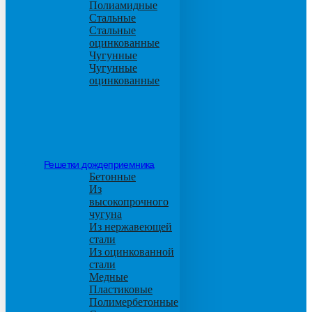
Полиамидные
Стальные
Стальные
оцинкованные
Чугунные
Чугунные
оцинкованные
Решетки дождеприемника
Бетонные
Из
высокопрочного
чугуна
Из нержавеющей
стали
Из оцинкованной
стали
Медные
Пластиковые
Полимербетонные