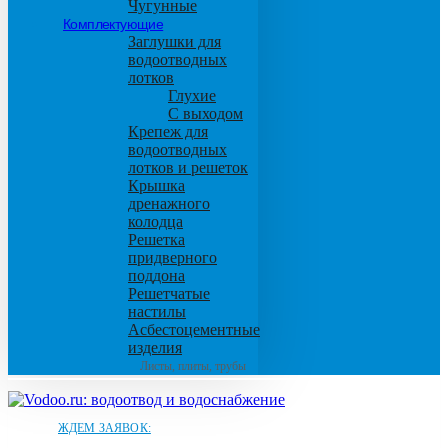
Чугунные
Комплектующие
Заглушки для
водоотводных
лотков
Глухие
С выходом
Крепеж для
водоотводных
лотков и решеток
Крышка
дренажного
колодца
Решетка
придверного
поддона
Решетчатые
настилы
Асбестоцементные
изделия
Листы, плиты, трубы
ЖДЕМ ЗАЯВОК: