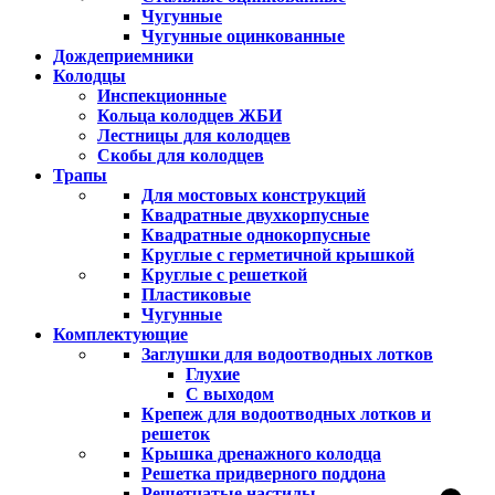
Чугунные
Чугунные оцинкованные
Дождеприемники
Колодцы
Инспекционные
Кольца колодцев ЖБИ
Лестницы для колодцев
Скобы для колодцев
Трапы
Для мостовых конструкций
Квадратные двухкорпусные
Квадратные однокорпусные
Круглые с герметичной крышкой
Круглые с решеткой
Пластиковые
Чугунные
Комплектующие
Заглушки для водоотводных лотков
Глухие
С выходом
Крепеж для водоотводных лотков и
решеток
Крышка дренажного колодца
Решетка придверного поддона
Решетчатые настилы