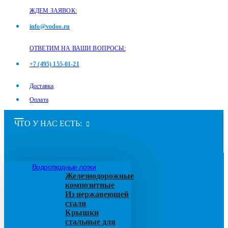
ЖДЕМ ЗАЯВОК:
info@vodoo.ru
ОТВЕТИМ НА ВАШИ ВОПРОСЫ:
+7 (495) 155-01-21
Доставка
Оплата
ЧТО У НАС ЕСТЬ:
Водоотводные лотки
Железнодорожные
композитные
Из нержавеющей
стали
Крышки
стальные для