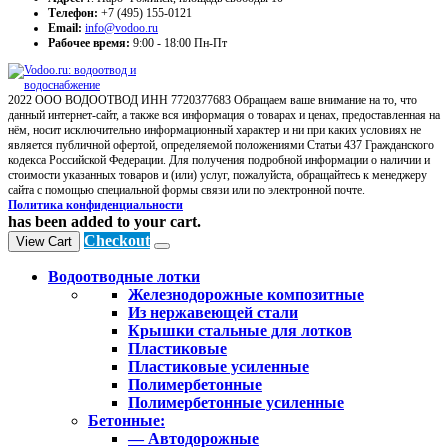
Телефон:
+7 (495) 155-0121
Email:
info@vodoo.ru
Рабочее время:
9:00 - 18:00 Пн-Пт
2022 ООО ВОДООТВОД ИНН 7720377683 Обращаем ваше внимание на то, что
данный интернет-сайт, а также вся информация о товарах и ценах, предоставленная на
нём, носит исключительно информационный характер и ни при каких условиях не
является публичной офертой, определяемой положениями Статьи 437 Гражданского
кодекса Российской Федерации. Для получения подробной информации о наличии и
стоимости указанных товаров и (или) услуг, пожалуйста, обращайтесь к менеджеру
сайта с помощью специальной формы связи или по электронной почте.
Политика конфиденциальности
has been added to your cart.
Checkout
View Cart
Водоотводные лотки
Железнодорожные композитные
Из нержавеющей стали
Крышки стальные для лотков
Пластиковые
Пластиковые усиленные
Полимербетонные
Полимербетонные усиленные
Бетонные:
— Автодорожные