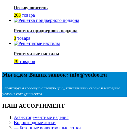
Пескоуловитель
263
товара
Решетка придверного поддона
3
товара
Решетчатые настилы
79
товаров
Мы ждём Ваших заявок: info@vodoo.ru
Гарантируем хорошую оптовую цену, качественный сервис и выгодные
условия сотрудничества
НАШ АССОРТИМЕНТ
Асбестоцементные изделия
Водоотводные лотки
— Бетонные водоотводные лотки