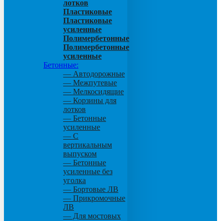
лотков
Пластиковые
Пластиковые
усиленные
Полимербетонные
Полимербетонные
усиленные
Бетонные:
— Автодорожные
— Межпутевые
— Мелкосидящие
— Корзины для
лотков
— Бетонные
усиленные
— С
вертикальным
выпуском
— Бетонные
усиленные без
уголка
— Бортовые ЛВ
— Прикромочные
ЛВ
— Для мостовых