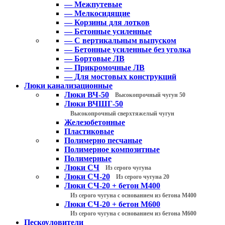
— Межпутевые
— Мелкосидящие
— Корзины для лотков
— Бетонные усиленные
— С вертикальным выпуском
— Бетонные усиленные без уголка
— Бортовые ЛВ
— Прикромочные ЛВ
— Для мостовых конструкций
Люки канализационные
Люки ВЧ-50
Высокопрочный чугун 50
Люки ВЧШГ-50
Высокопрочный сверхтяжелый чугун
Железобетонные
Пластиковые
Полимерно песчаные
Полимерное композитные
Полимерные
Люки СЧ
Из серого чугуна
Люки СЧ-20
Из серого чугуна 20
Люки СЧ-20 + бетон М400
Из серого чугуна с основанием из бетона М400
Люки СЧ-20 + бетон М600
Из серого чугуна с основанием из бетона М600
Пескоуловители