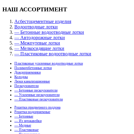
НАШ АССОРТИМЕНТ
Асбестоцементные изделия
Водоотводные лотки
— Бетонные водоотводные лотки
— Автодорожные лотки
— Межпутевые лотки
— Мелкосидящие лотки
— Пластиковые водоотводные лотки
Пластиковые усиленные водоотводные лотки
Полимербетонные лотки
Дождеприемники
Колодцы
Люки канализационные
Пескоуловители
— Бетонные пескоуловители
— Усиленные пескоуловители
— Пластиковые пескоуловители
Решетки придверного поддона
Решетки водоприемные
— Бетонные
— Из нержавейки
— Медные
— Пластиковые