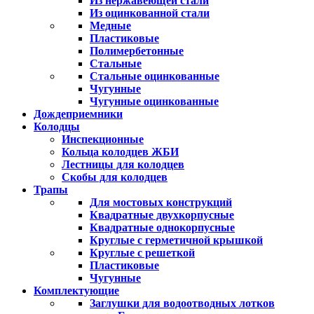
Из нержавеющей стали
Из оцинкованной стали
Медные
Пластиковые
Полимербетонные
Стальные
Стальные оцинкованные
Чугунные
Чугунные оцинкованные
Дождеприемники
Колодцы
Инспекционные
Кольца колодцев ЖБИ
Лестницы для колодцев
Скобы для колодцев
Трапы
Для мостовых конструкций
Квадратные двухкорпусные
Квадратные однокорпусные
Круглые с герметичной крышкой
Круглые с решеткой
Пластиковые
Чугунные
Комплектующие
Заглушки для водоотводных лотков