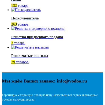
132
товара
Пескоуловитель
263
товара
Решетка придверного поддона
3
товара
Решетчатые настилы
79
товаров
Мы ждём Ваших заявок: info@vodoo.ru
Гарантируем хорошую оптовую цену, качественный сервис и выгодные
условия сотрудничества