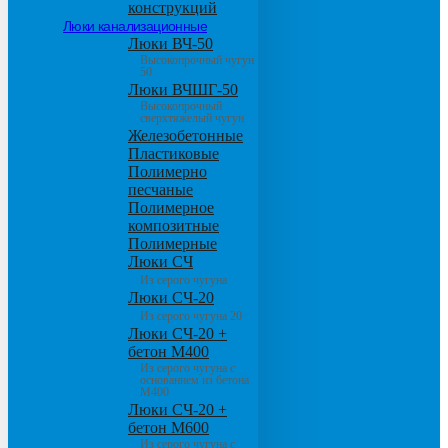
конструкций
Люки канализационные
Люки ВЧ-50
Высокопрочный чугун
50
Люки ВЧШГ-50
Высокопрочный
сверхтяжелый чугун
Железобетонные
Пластиковые
Полимерно
песчаные
Полимерное
композитные
Полимерные
Люки СЧ
Из серого чугуна
Люки СЧ-20
Из серого чугуна 20
Люки СЧ-20 +
бетон М400
Из серого чугуна с
основанием из бетона
М400
Люки СЧ-20 +
бетон М600
Из серого чугуна с