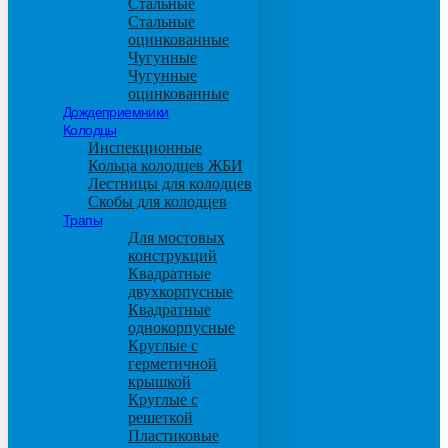
Стальные
Стальные
оцинкованные
Чугунные
Чугунные
оцинкованные
Дождеприемники
Колодцы
Инспекционные
Кольца колодцев ЖБИ
Лестницы для колодцев
Скобы для колодцев
Трапы
Для мостовых
конструкций
Квадратные
двухкорпусные
Квадратные
однокорпусные
Круглые с
герметичной
крышкой
Круглые с
решеткой
Пластиковые