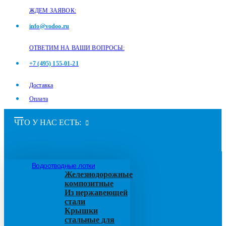
ЖДЕМ ЗАЯВОК:
info@vodoo.ru
ОТВЕТИМ НА ВАШИ ВОПРОСЫ:
+7 (495) 155-01-21
Доставка
Оплата
ЧТО У НАС ЕСТЬ:
Водоотводные лотки
Железнодорожные
композитные
Из нержавеющей
стали
Крышки
стальные для