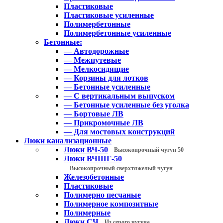
Пластиковые
Пластиковые усиленные
Полимербетонные
Полимербетонные усиленные
Бетонные:
— Автодорожные
— Межпутевые
— Мелкосидящие
— Корзины для лотков
— Бетонные усиленные
— С вертикальным выпуском
— Бетонные усиленные без уголка
— Бортовые ЛВ
— Прикромочные ЛВ
— Для мостовых конструкций
Люки канализационные
Люки ВЧ-50
Высокопрочный чугун 50
Люки ВЧШГ-50
Высокопрочный сверхтяжелый чугун
Железобетонные
Пластиковые
Полимерно песчаные
Полимерное композитные
Полимерные
Люки СЧ
Из серого чугуна