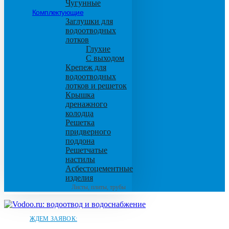
Чугунные
Комплектующие
Заглушки для
водоотводных
лотков
Глухие
С выходом
Крепеж для
водоотводных
лотков и решеток
Крышка
дренажного
колодца
Решетка
придверного
поддона
Решетчатые
настилы
Асбестоцементные
изделия
Листы, плиты, трубы
ЖДЕМ ЗАЯВОК: