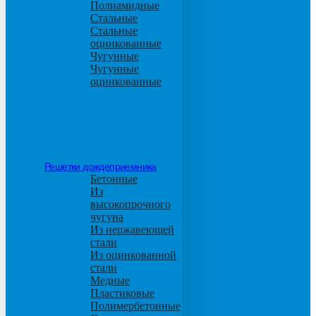
Полиамидные
Стальные
Стальные
оцинкованные
Чугунные
Чугунные
оцинкованные
Решетки дождеприемника
Бетонные
Из
высокопрочного
чугуна
Из нержавеющей
стали
Из оцинкованной
стали
Медные
Пластиковые
Полимербетонные