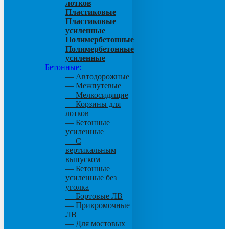
лотков
Пластиковые
Пластиковые
усиленные
Полимербетонные
Полимербетонные
усиленные
Бетонные:
— Автодорожные
— Межпутевые
— Мелкосидящие
— Корзины для
лотков
— Бетонные
усиленные
— С
вертикальным
выпуском
— Бетонные
усиленные без
уголка
— Бортовые ЛВ
— Прикромочные
ЛВ
— Для мостовых