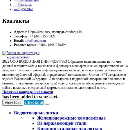
— Полиамидные
— Стальные
— Чугунные
Контакты
Адрес:
г. Наро-Фоминск, площадь свободы 10
Телефон:
+7 (495) 155-0121
Email:
info@vodoo.ru
Рабочее время:
9:00 - 18:00 Пн-Пт
2022 ООО ВОДООТВОД ИНН 7720377683 Обращаем ваше внимание на то, что
данный интернет-сайт, а также вся информация о товарах и ценах, предоставленная на
нём, носит исключительно информационный характер и ни при каких условиях не
является публичной офертой, определяемой положениями Статьи 437 Гражданского
кодекса Российской Федерации. Для получения подробной информации о наличии и
стоимости указанных товаров и (или) услуг, пожалуйста, обращайтесь к менеджеру
сайта с помощью специальной формы связи или по электронной почте.
Политика конфиденциальности
has been added to your cart.
Checkout
View Cart
Водоотводные лотки
Железнодорожные композитные
Из нержавеющей стали
Крышки стальные для лотков