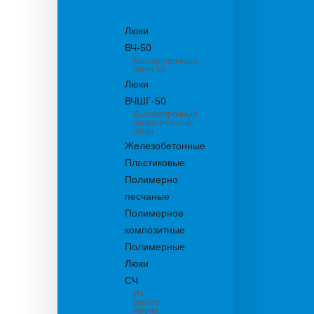
канализационные
Люки
ВЧ-50
Высокопрочный
чугун 50
Люки
ВЧШГ-50
Высокопрочный
сверхтяжелый
чугун
Железобетонные
Пластиковые
Полимерно
песчаные
Полимерное
композитные
Полимерные
Люки
СЧ
Из
серого
чугуна