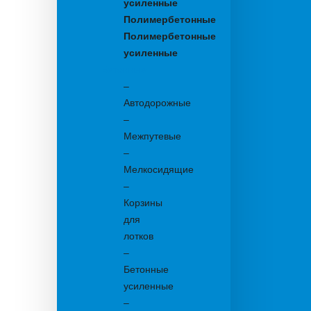
усиленные
Полимербетонные
Полимербетонные
усиленные
Бетонные:
–
Автодорожные
–
Межпутевые
–
Мелкосидящие
–
Корзины
для
лотков
–
Бетонные
усиленные
–