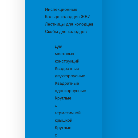
Колодцы
Инспекционные
Кольца колодцев ЖБИ
Лестницы для колодцев
Скобы для колодцев
Трапы
Для
мостовых
конструкций
Квадратные
двухкорпусные
Квадратные
однокорпусные
Круглые
с
герметичной
крышкой
Круглые
с