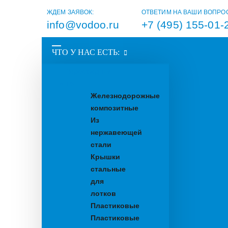
ЖДЕМ ЗАЯВОК:
ОТВЕТИМ НА ВАШИ ВОПРО
info@vodoo.ru
+7 (495) 155-01-
ЧТО У НАС ЕСТЬ:
Водоотводные
лотки
Железнодорожные
композитные
Из
нержавеющей
стали
Крышки
стальные
для
лотков
Пластиковые
Пластиковые