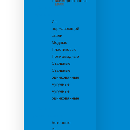
Полимербетонные
из бетона
М600
Решетки
водоприемные
Из
нержавеющей
стали
Медные
Пластиковые
Полиамидные
Стальные
Стальные
оцинкованные
Чугунные
Чугунные
оцинкованные
Решетки
дождеприемника
Бетонные
Из