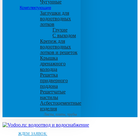
Чугунные
Комплектующие
Заглушки для
водоотводных
лотков
Глухие
С выходом
Крепеж для
водоотводных
лотков и решеток
Крышка
дренажного
колодца
Решетка
придверного
поддона
Решетчатые
настилы
Асбестоцементные
изделия
Листы, плиты, трубы
ЖДЕМ ЗАЯВОК: