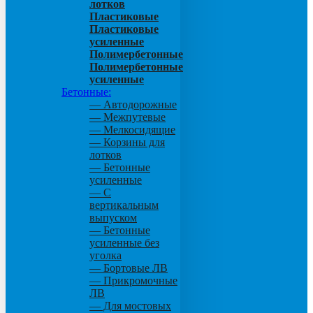
лотков
Пластиковые
Пластиковые
усиленные
Полимербетонные
Полимербетонные
усиленные
Бетонные:
— Автодорожные
— Межпутевые
— Мелкосидящие
— Корзины для
лотков
— Бетонные
усиленные
— С
вертикальным
выпуском
— Бетонные
усиленные без
уголка
— Бортовые ЛВ
— Прикромочные
ЛВ
— Для мостовых