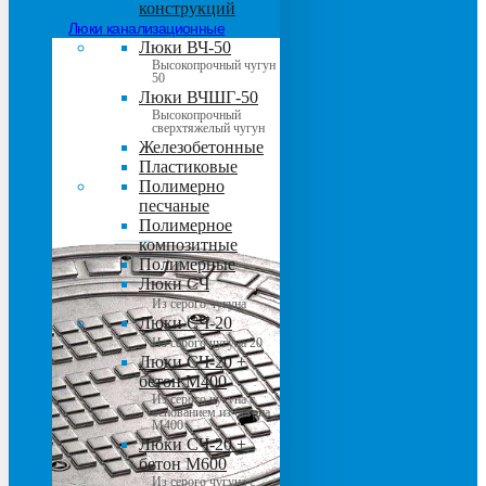
конструкций
Люки канализационные
Люки ВЧ-50
Высокопрочный чугун
50
Люки ВЧШГ-50
Высокопрочный
сверхтяжелый чугун
Железобетонные
Пластиковые
Полимерно
песчаные
Полимерное
композитные
Полимерные
Люки СЧ
Из серого чугуна
Люки СЧ-20
Из серого чугуна 20
Люки СЧ-20 +
бетон М400
Из серого чугуна с
основанием из бетона
М400
Люки СЧ-20 +
бетон М600
Из серого чугуна с