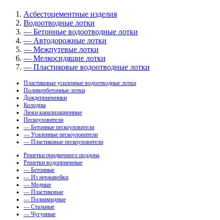
Асбестоцементные изделия
Водоотводные лотки
— Бетонные водоотводные лотки
— Автодорожные лотки
— Межпутевые лотки
— Мелкосидящие лотки
— Пластиковые водоотводные лотки
Пластиковые усиленные водоотводные лотки
Полимербетонные лотки
Дождеприемники
Колодцы
Люки канализационные
Пескоуловители
— Бетонные пескоуловители
— Усиленные пескоуловители
— Пластиковые пескоуловители
Решетки придверного поддона
Решетки водоприемные
— Бетонные
— Из нержавейки
— Медные
— Пластиковые
— Полиамидные
— Стальные
— Чугунные