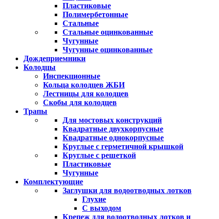
Пластиковые
Полимербетонные
Стальные
Стальные оцинкованные
Чугунные
Чугунные оцинкованные
Дождеприемники
Колодцы
Инспекционные
Кольца колодцев ЖБИ
Лестницы для колодцев
Скобы для колодцев
Трапы
Для мостовых конструкций
Квадратные двухкорпусные
Квадратные однокорпусные
Круглые с герметичной крышкой
Круглые с решеткой
Пластиковые
Чугунные
Комплектующие
Заглушки для водоотводных лотков
Глухие
С выходом
Крепеж для водоотводных лотков и