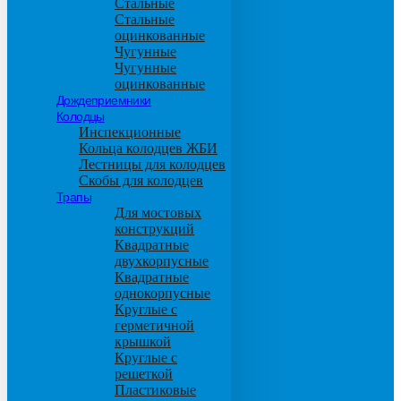
Стальные
Стальные
оцинкованные
Чугунные
Чугунные
оцинкованные
Дождеприемники
Колодцы
Инспекционные
Кольца колодцев ЖБИ
Лестницы для колодцев
Скобы для колодцев
Трапы
Для мостовых
конструкций
Квадратные
двухкорпусные
Квадратные
однокорпусные
Круглые с
герметичной
крышкой
Круглые с
решеткой
Пластиковые