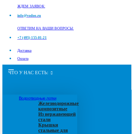
ЖДЕМ ЗАЯВОК:
info@vodoo.ru
ОТВЕТИМ НА ВАШИ ВОПРОСЫ:
+7 (495) 155-01-21
Доставка
Оплата
ЧТО У НАС ЕСТЬ:
Водоотводные лотки
Железнодорожные
композитные
Из нержавеющей
стали
Крышки
стальные для