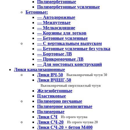
Полимербетонные
Полимербетонные усиленные
Бетонные:
— Автодорожные
— Межпутевые
— Мелкосидящие
— Корзины для лотков
— Бетонные усиленные
— С вертикальным выпуском
— Бетонные усиленные без уголка
— Бортовые ЛВ
— Прикромочные ЛВ
— Для мостовых конструкций
Люки канализационные
Люки ВЧ-50
Высокопрочный чугун 50
Люки ВЧШГ-50
Высокопрочный сверхтяжелый чугун
Железобетонные
Пластиковые
Полимерно песчаные
Полимерное композитные
Полимерные
Люки СЧ
Из серого чугуна
Люки СЧ-20
Из серого чугуна 20
Люки СЧ-20 + бетон М400