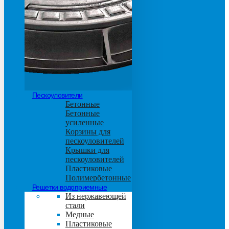
основанием из бетона
М600
Пескоуловители
Бетонные
Бетонные
усиленные
Корзины для
пескоуловителей
Крышки для
пескоуловителей
Пластиковые
Полимербетонные
Решетки водоприемные
Из нержавеющей
стали
Медные
Пластиковые