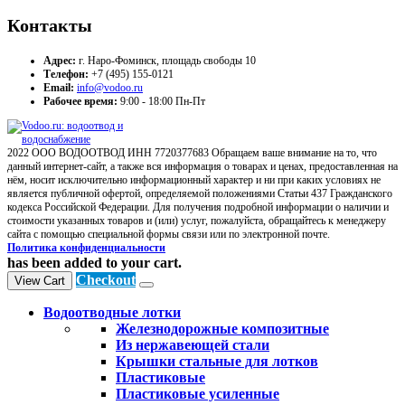
Контакты
Адрес:
г. Наро-Фоминск, площадь свободы 10
Телефон:
+7 (495) 155-0121
Email:
info@vodoo.ru
Рабочее время:
9:00 - 18:00 Пн-Пт
2022 ООО ВОДООТВОД ИНН 7720377683 Обращаем ваше внимание на то, что
данный интернет-сайт, а также вся информация о товарах и ценах, предоставленная на
нём, носит исключительно информационный характер и ни при каких условиях не
является публичной офертой, определяемой положениями Статьи 437 Гражданского
кодекса Российской Федерации. Для получения подробной информации о наличии и
стоимости указанных товаров и (или) услуг, пожалуйста, обращайтесь к менеджеру
сайта с помощью специальной формы связи или по электронной почте.
Политика конфиденциальности
has been added to your cart.
Checkout
View Cart
Водоотводные лотки
Железнодорожные композитные
Из нержавеющей стали
Крышки стальные для лотков
Пластиковые
Пластиковые усиленные