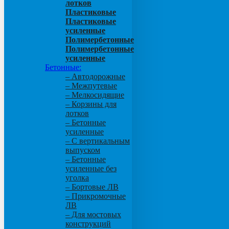
лотков
Пластиковые
Пластиковые
усиленные
Полимербетонные
Полимербетонные
усиленные
Бетонные:
– Автодорожные
– Межпутевые
– Мелкосидящие
– Корзины для
лотков
– Бетонные
усиленные
– С вертикальным
выпуском
– Бетонные
усиленные без
уголка
– Бортовые ЛВ
– Прикромочные
ЛВ
– Для мостовых
конструкций