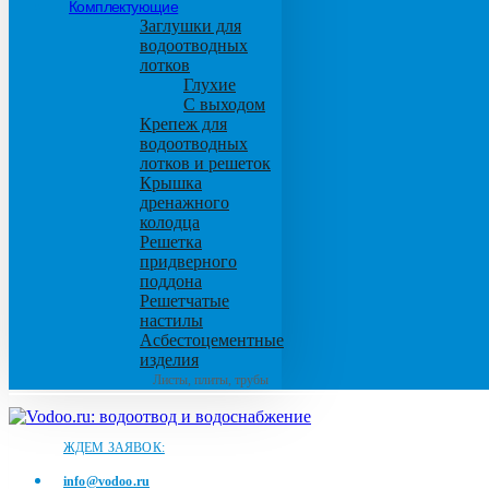
Комплектующие
Заглушки для
водоотводных
лотков
Глухие
С выходом
Крепеж для
водоотводных
лотков и решеток
Крышка
дренажного
колодца
Решетка
придверного
поддона
Решетчатые
настилы
Асбестоцементные
изделия
Листы, плиты, трубы
ЖДЕМ ЗАЯВОК:
info@vodoo.ru