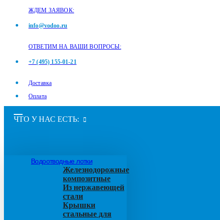
ЖДЕМ ЗАЯВОК:
info@vodoo.ru
ОТВЕТИМ НА ВАШИ ВОПРОСЫ:
+7 (495) 155-01-21
Доставка
Оплата
ЧТО У НАС ЕСТЬ:
Водоотводные лотки
Железнодорожные
композитные
Из нержавеющей
стали
Крышки
стальные для