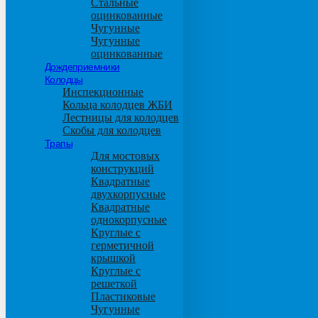
Стальные
оцинкованные
Чугунные
Чугунные
оцинкованные
Дождеприемники
Колодцы
Инспекционные
Кольца колодцев ЖБИ
Лестницы для колодцев
Скобы для колодцев
Трапы
Для мостовых
конструкций
Квадратные
двухкорпусные
Квадратные
однокорпусные
Круглые с
герметичной
крышкой
Круглые с
решеткой
Пластиковые
Чугунные