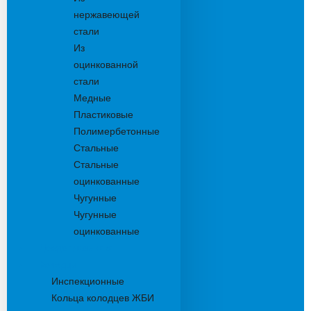
нержавеющей
стали
Из
оцинкованной
стали
Медные
Пластиковые
Полимербетонные
Стальные
Стальные
оцинкованные
Чугунные
Чугунные
оцинкованные
Дождеприемники
Колодцы
Инспекционные
Кольца колодцев ЖБИ