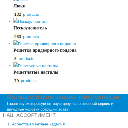
Люки
132
products
Пескоуловитель
263
products
Решетка придверного поддона
3
products
Решетчатые настилы
79
products
Мы ждём Ваших заявок: info@vodoo.ru
Гарантируем хорошую оптовую цену, качественный сервис и
выгодные условия сотрудничества
НАШ АССОРТИМЕНТ
Асбестоцементные изделия