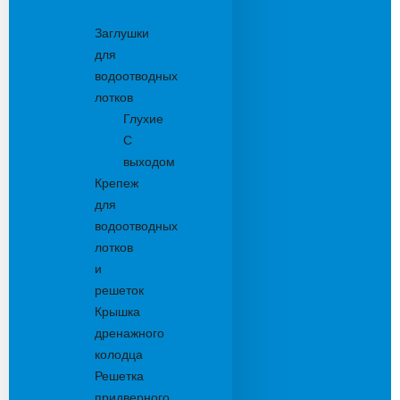
Комплектующие
Заглушки
для
водоотводных
лотков
Глухие
С
выходом
Крепеж
для
водоотводных
лотков
и
решеток
Крышка
дренажного
колодца
Решетка
придверного