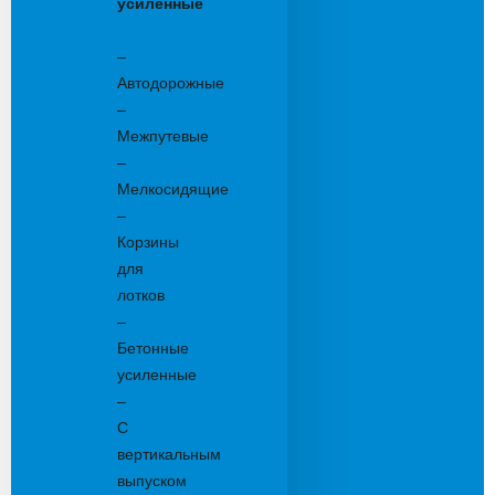
усиленные
Бетонные:
–
Автодорожные
–
Межпутевые
–
Мелкосидящие
–
Корзины
для
лотков
–
Бетонные
усиленные
–
С
вертикальным
выпуском