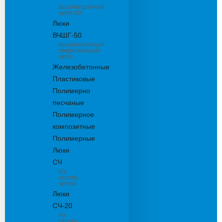
Высокопрочный
чугун 50
Люки
ВЧШГ-50
Высокопрочный
сверхтяжелый
чугун
Железобетонные
Пластиковые
Полимерно
песчаные
Полимерное
композитные
Полимерные
Люки
СЧ
Из
серого
чугуна
Люки
СЧ-20
Из
серого