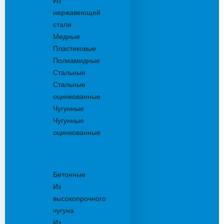
Из
нержавеющей
стали
Медные
Пластиковые
Полиамидные
Стальные
Стальные
оцинкованные
Чугунные
Чугунные
оцинкованные
Решетки
дождеприемника
Бетонные
Из
высокопрочного
чугуна
Из