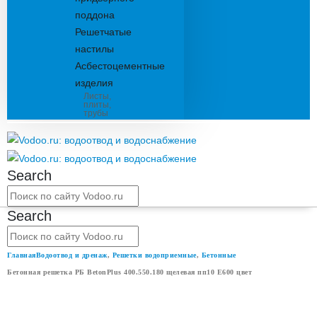
поддона
Решетчатые
настилы
Асбестоцементные
изделия
Листы,
плиты,
трубы
Search
Search
Главная
Водоотвод и дренаж
,
Решетки водоприемные
,
Бетонные
Бетонная решетка РБ BetonPlus 400.550.180 щелевая пп10 E600 цвет
БЕТОННАЯ РЕШЕТКА РБ