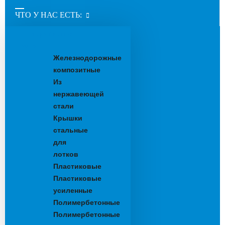
ЧТО У НАС ЕСТЬ:
Водоотводные
лотки
Железнодорожные
композитные
Из
нержавеющей
стали
Крышки
стальные
для
лотков
Пластиковые
Пластиковые
усиленные
Полимербетонные
Полимербетонные