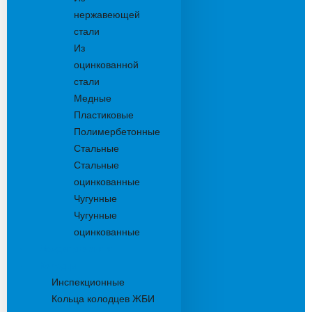
нержавеющей
стали
Из
оцинкованной
стали
Медные
Пластиковые
Полимербетонные
Стальные
Стальные
оцинкованные
Чугунные
Чугунные
оцинкованные
Дождеприемники
Колодцы
Инспекционные
Кольца колодцев ЖБИ