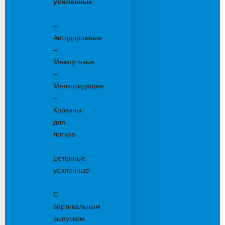
усиленные
Бетонные:
–
Автодорожные
–
Межпутевые
–
Мелкосидящие
–
Корзины
для
лотков
–
Бетонные
усиленные
–
С
вертикальным
выпуском