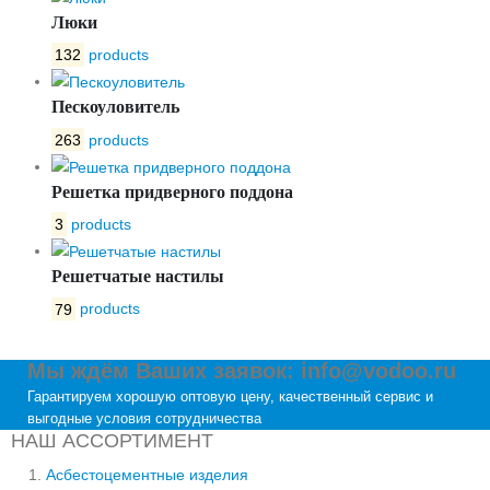
Люки
132
products
Пескоуловитель
263
products
Решетка придверного поддона
3
products
Решетчатые настилы
79
products
Мы ждём Ваших заявок: info@vodoo.ru
Гарантируем хорошую оптовую цену, качественный сервис и
выгодные условия сотрудничества
НАШ АССОРТИМЕНТ
Асбестоцементные изделия