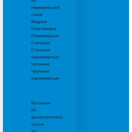
Из
нержавеющей
стали
Медные
Пластиковые
Полиамидные
Стальные
Стальные
оцинкованные
Чугунные
Чугунные
оцинкованные
Решетки
дождеприемника
Бетонные
Из
высокопрочного
чугуна
Из