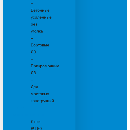
–
Бетонные
усиленные
без
уголка
–
Бортовые
ЛВ
–
Прикромочные
ЛВ
–
Для
мостовых
конструкций
Люки
канализационные
Люки
ВЧ-50