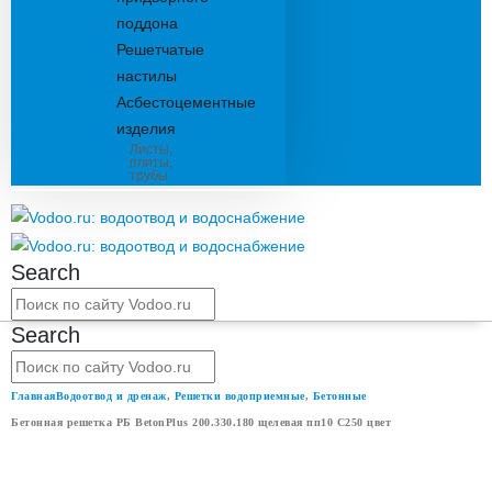
поддона
Решетчатые
настилы
Асбестоцементные
изделия
Листы,
плиты,
трубы
Search
Search
Главная
Водоотвод и дренаж
,
Решетки водоприемные
,
Бетонные
Бетонная решетка РБ BetonPlus 200.330.180 щелевая пп10 С250 цвет
БЕТОННАЯ РЕШЕТКА РБ