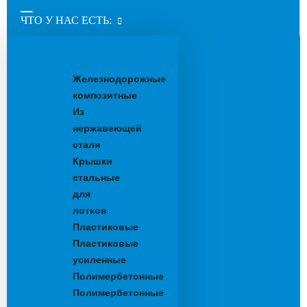
ЧТО У НАС ЕСТЬ:
Водоотводные
лотки
Железнодорожные
композитные
Из
нержавеющей
стали
Крышки
стальные
для
лотков
Пластиковые
Пластиковые
усиленные
Полимербетонные
Полимербетонные