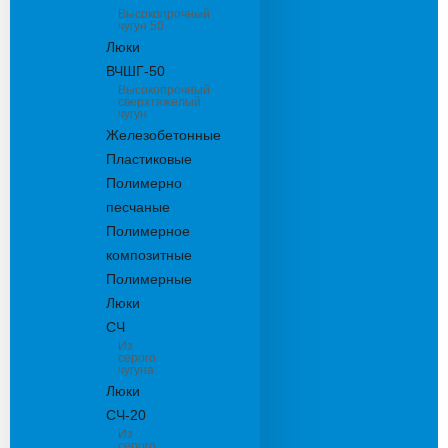
Высокопрочный
чугун 50
Люки
ВЧШГ-50
Высокопрочный
сверхтяжелый
чугун
Железобетонные
Пластиковые
Полимерно
песчаные
Полимерное
композитные
Полимерные
Люки
СЧ
Из
серого
чугуна
Люки
СЧ-20
Из
серого