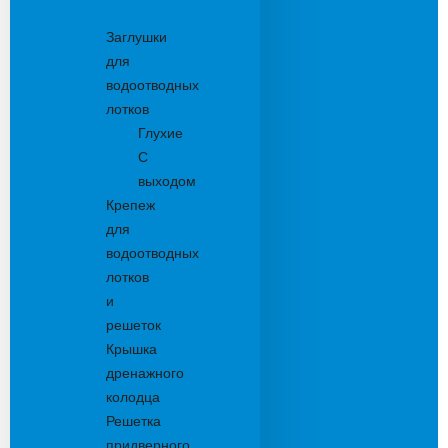
Комплектующие
Заглушки
для
водоотводных
лотков
Глухие
С
выходом
Крепеж
для
водоотводных
лотков
и
решеток
Крышка
дренажного
колодца
Решетка
придверного