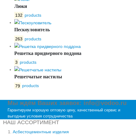
Люки
132
products
Пескоуловитель
263
products
Решетка придверного поддона
3
products
Решетчатые настилы
79
products
Мы ждём Ваших заявок: info@vodoo.ru
Гарантируем хорошую оптовую цену, качественный сервис и
выгодные условия сотрудничества
НАШ АССОРТИМЕНТ
Асбестоцементные изделия