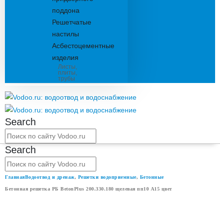
поддона
Решетчатые
настилы
Асбестоцементные
изделия
Листы,
плиты,
трубы
Search
Search
Главная
Водоотвод и дренаж
,
Решетки водоприемные
,
Бетонные
Бетонная решетка РБ BetonPlus 200.330.180 щелевая пп10 А15 цвет
БЕТОННАЯ РЕШЕТКА РБ