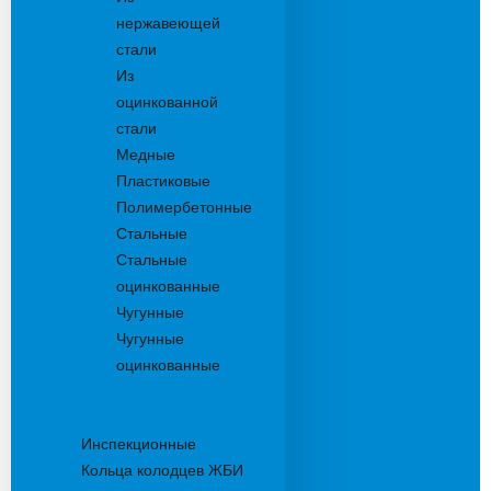
нержавеющей
стали
Из
оцинкованной
стали
Медные
Пластиковые
Полимербетонные
Стальные
Стальные
оцинкованные
Чугунные
Чугунные
оцинкованные
Дождеприемники
Колодцы
Инспекционные
Кольца колодцев ЖБИ