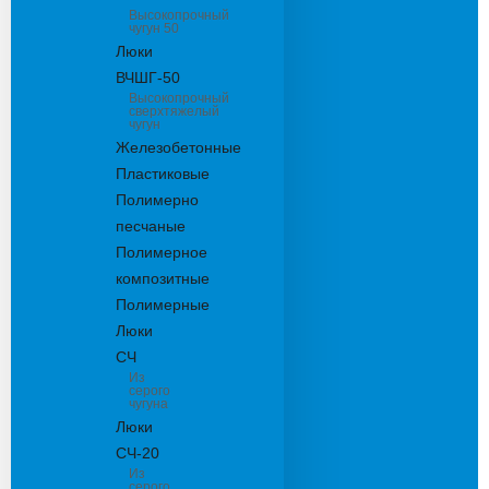
Высокопрочный
чугун 50
Люки
ВЧШГ-50
Высокопрочный
сверхтяжелый
чугун
Железобетонные
Пластиковые
Полимерно
песчаные
Полимерное
композитные
Полимерные
Люки
СЧ
Из
серого
чугуна
Люки
СЧ-20
Из
серого