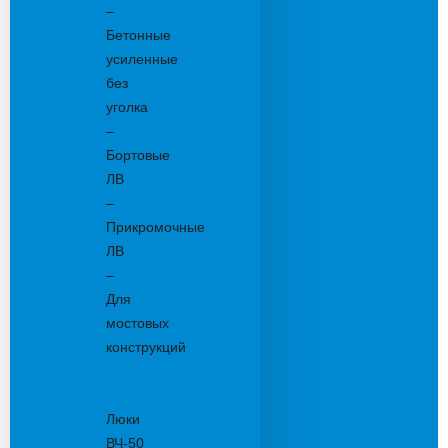
–
Бетонные
усиленные
без
уголка
–
Бортовые
ЛВ
–
Прикромочные
ЛВ
–
Для
мостовых
конструкций
Люки
канализационные
Люки
ВЧ-50