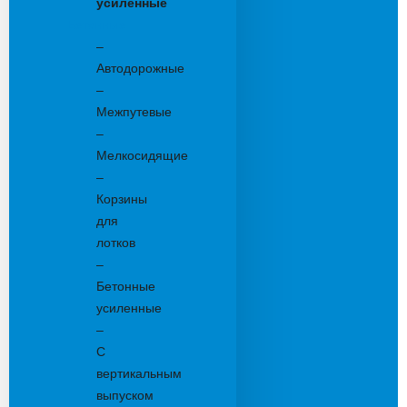
усиленные
Бетонные:
–
Автодорожные
–
Межпутевые
–
Мелкосидящие
–
Корзины
для
лотков
–
Бетонные
усиленные
–
С
вертикальным
выпуском