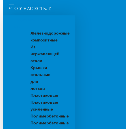
ЧТО У НАС ЕСТЬ:
Водоотводные
лотки
Железнодорожные
композитные
Из
нержавеющей
стали
Крышки
стальные
для
лотков
Пластиковые
Пластиковые
усиленные
Полимербетонные
Полимербетонные