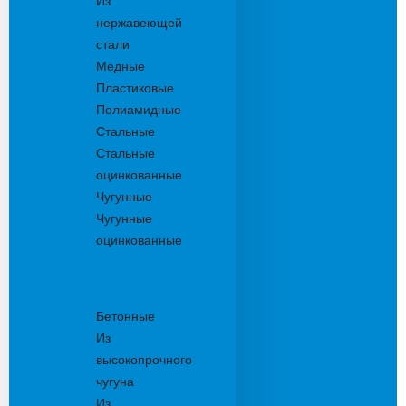
Из
нержавеющей
стали
Медные
Пластиковые
Полиамидные
Стальные
Стальные
оцинкованные
Чугунные
Чугунные
оцинкованные
Решетки
дождеприемника
Бетонные
Из
высокопрочного
чугуна
Из