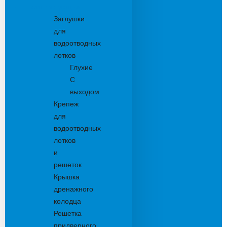
Комплектующие
Заглушки
для
водоотводных
лотков
Глухие
С
выходом
Крепеж
для
водоотводных
лотков
и
решеток
Крышка
дренажного
колодца
Решетка
придверного