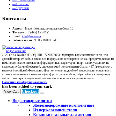
— Полиамидные
— Стальные
— Чугунные
Контакты
Адрес:
г. Наро-Фоминск, площадь свободы 10
Телефон:
+7 (495) 155-0121
Email:
info@vodoo.ru
Рабочее время:
9:00 - 18:00 Пн-Пт
2022 ООО ВОДООТВОД ИНН 7720377683 Обращаем ваше внимание на то, что
данный интернет-сайт, а также вся информация о товарах и ценах, предоставленная на
нём, носит исключительно информационный характер и ни при каких условиях не
является публичной офертой, определяемой положениями Статьи 437 Гражданского
кодекса Российской Федерации. Для получения подробной информации о наличии и
стоимости указанных товаров и (или) услуг, пожалуйста, обращайтесь к менеджеру
сайта с помощью специальной формы связи или по электронной почте.
Политика конфиденциальности
has been added to your cart.
Checkout
View Cart
Водоотводные лотки
Железнодорожные композитные
Из нержавеющей стали
Крышки стальные для лотков