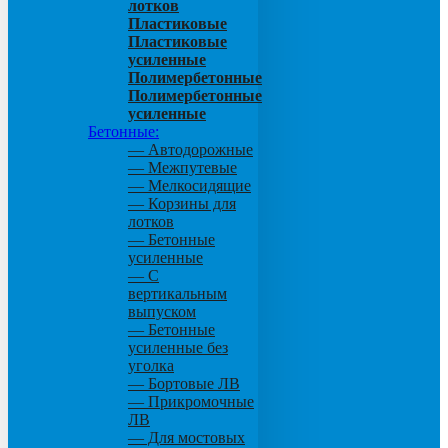
лотков
Пластиковые
Пластиковые
усиленные
Полимербетонные
Полимербетонные
усиленные
Бетонные:
— Автодорожные
— Межпутевые
— Мелкосидящие
— Корзины для
лотков
— Бетонные
усиленные
— С
вертикальным
выпуском
— Бетонные
усиленные без
уголка
— Бортовые ЛВ
— Прикромочные
ЛВ
— Для мостовых