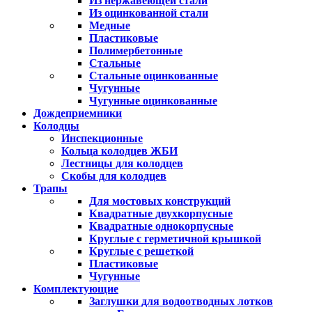
Из нержавеющей стали
Из оцинкованной стали
Медные
Пластиковые
Полимербетонные
Стальные
Стальные оцинкованные
Чугунные
Чугунные оцинкованные
Дождеприемники
Колодцы
Инспекционные
Кольца колодцев ЖБИ
Лестницы для колодцев
Скобы для колодцев
Трапы
Для мостовых конструкций
Квадратные двухкорпусные
Квадратные однокорпусные
Круглые с герметичной крышкой
Круглые с решеткой
Пластиковые
Чугунные
Комплектующие
Заглушки для водоотводных лотков