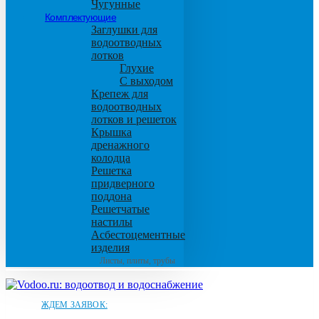
Чугунные
Комплектующие
Заглушки для
водоотводных
лотков
Глухие
С выходом
Крепеж для
водоотводных
лотков и решеток
Крышка
дренажного
колодца
Решетка
придверного
поддона
Решетчатые
настилы
Асбестоцементные
изделия
Листы, плиты, трубы
ЖДЕМ ЗАЯВОК: