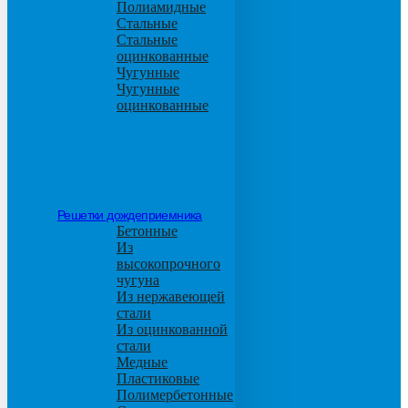
Полиамидные
Стальные
Стальные
оцинкованные
Чугунные
Чугунные
оцинкованные
Решетки дождеприемника
Бетонные
Из
высокопрочного
чугуна
Из нержавеющей
стали
Из оцинкованной
стали
Медные
Пластиковые
Полимербетонные