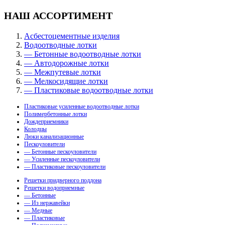
НАШ АССОРТИМЕНТ
Асбестоцементные изделия
Водоотводные лотки
— Бетонные водоотводные лотки
— Автодорожные лотки
— Межпутевые лотки
— Мелкосидящие лотки
— Пластиковые водоотводные лотки
Пластиковые усиленные водоотводные лотки
Полимербетонные лотки
Дождеприемники
Колодцы
Люки канализационные
Пескоуловители
— Бетонные пескоуловители
— Усиленные пескоуловители
— Пластиковые пескоуловители
Решетки придверного поддона
Решетки водоприемные
— Бетонные
— Из нержавейки
— Медные
— Пластиковые