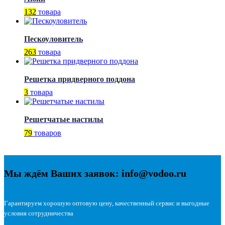
132
товара
Пескоуловитель
263
товара
Решетка придверного поддона
3
товара
Решетчатые настилы
79
товаров
Мы ждём Ваших заявок: info@vodoo.ru
Гарантируем хорошую оптовую цену, качественный сервис и выгодные
условия сотрудничества