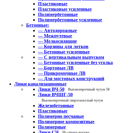
Пластиковые
Пластиковые усиленные
Полимербетонные
Полимербетонные усиленные
Бетонные:
— Автодорожные
— Межпутевые
— Мелкосидящие
— Корзины для лотков
— Бетонные усиленные
— С вертикальным выпуском
— Бетонные усиленные без уголка
— Бортовые ЛВ
— Прикромочные ЛВ
— Для мостовых конструкций
Люки канализационные
Люки ВЧ-50
Высокопрочный чугун 50
Люки ВЧШГ-50
Высокопрочный сверхтяжелый чугун
Железобетонные
Пластиковые
Полимерно песчаные
Полимерное композитные
Полимерные
Люки СЧ
Из серого чугуна