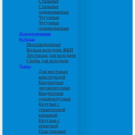
Стальные
Стальные
оцинкованные
Чугунные
Чугунные
оцинкованные
Дождеприемники
Колодцы
Инспекционные
Кольца колодцев ЖБИ
Лестницы для колодцев
Скобы для колодцев
Трапы
Для мостовых
конструкций
Квадратные
двухкорпусные
Квадратные
однокорпусные
Круглые с
герметичной
крышкой
Круглые с
решеткой
Пластиковые