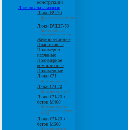
конструкций
Люки канализационные
Люки ВЧ-50
Высокопрочный чугун
50
Люки ВЧШГ-50
Высокопрочный
сверхтяжелый чугун
Железобетонные
Пластиковые
Полимерно
песчаные
Полимерное
композитные
Полимерные
Люки СЧ
Из серого чугуна
Люки СЧ-20
Из серого чугуна 20
Люки СЧ-20 +
бетон М400
Из серого чугуна с
основанием из бетона
М400
Люки СЧ-20 +
бетон М600
Из серого чугуна с