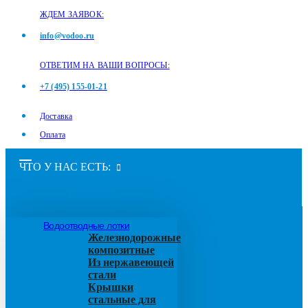
ЖДЕМ ЗАЯВОК:
info@vodoo.ru
ОТВЕТИМ НА ВАШИ ВОПРОСЫ:
+7 (495) 155-01-21
Доставка
Оплата
ЧТО У НАС ЕСТЬ:
Водоотводные лотки
Железнодорожные
композитные
Из нержавеющей
стали
Крышки
стальные для