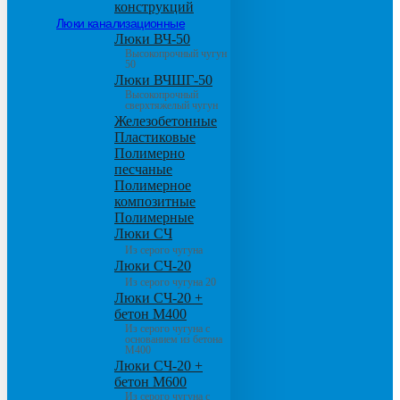
конструкций
Люки канализационные
Люки ВЧ-50
Высокопрочный чугун
50
Люки ВЧШГ-50
Высокопрочный
сверхтяжелый чугун
Железобетонные
Пластиковые
Полимерно
песчаные
Полимерное
композитные
Полимерные
Люки СЧ
Из серого чугуна
Люки СЧ-20
Из серого чугуна 20
Люки СЧ-20 +
бетон М400
Из серого чугуна с
основанием из бетона
М400
Люки СЧ-20 +
бетон М600
Из серого чугуна с