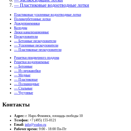
— Пластиковые водоотводные лотки
Пластиковые усиленные водоотводные лотки
Полимербетонные лотки
Дождеприемники
Колодцы
Люки канализационные
Пескоуловители
— Бетонные пескоуловители
— Усиленные пескоуловители
— Пластиковые пескоуловители
Решетки придверного поддона
Решетки водоприемные
— Бетонные
— Из нержавейки
— Медные
— Пластиковые
— Полиамидные
— Стальные
— Чугунные
Контакты
Адрес:
г. Наро-Фоминск, площадь свободы 10
Телефон:
+7 (495) 155-0121
Email:
info@vodoo.ru
Рабочее время:
9:00 - 18:00 Пн-Пт