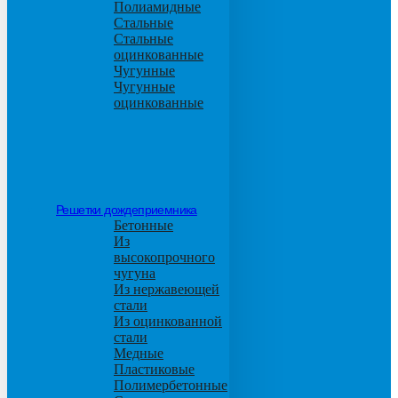
Полиамидные
Стальные
Стальные
оцинкованные
Чугунные
Чугунные
оцинкованные
Решетки дождеприемника
Бетонные
Из
высокопрочного
чугуна
Из нержавеющей
стали
Из оцинкованной
стали
Медные
Пластиковые
Полимербетонные