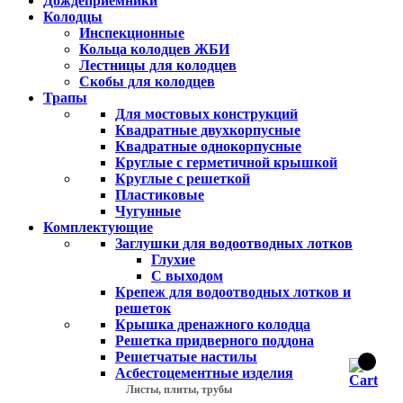
Дождеприемники
Колодцы
Инспекционные
Кольца колодцев ЖБИ
Лестницы для колодцев
Скобы для колодцев
Трапы
Для мостовых конструкций
Квадратные двухкорпусные
Квадратные однокорпусные
Круглые с герметичной крышкой
Круглые с решеткой
Пластиковые
Чугунные
Комплектующие
Заглушки для водоотводных лотков
Глухие
С выходом
Крепеж для водоотводных лотков и
решеток
Крышка дренажного колодца
Решетка придверного поддона
Решетчатые настилы
Асбестоцементные изделия
Листы, плиты, трубы