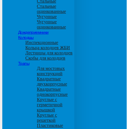
Стальные
Стальные
оцинкованные
Чугунные
Чугунные
оцинкованные
Дождеприемники
Колодцы
Инспекционные
Кольца колодцев ЖБИ
Лестницы для колодцев
Скобы для колодцев
Трапы
Для мостовых
конструкций
Квадратные
двухкорпусные
Квадратные
однокорпусные
Круглые с
герметичной
крышкой
Круглые с
решеткой
Пластиковые