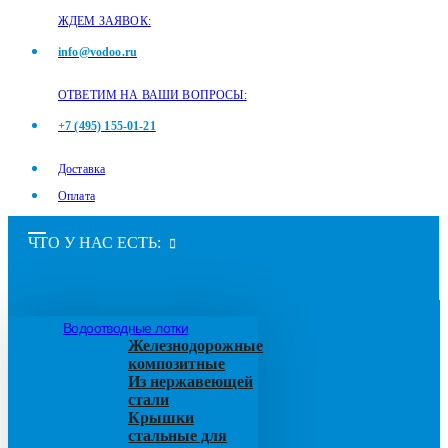
ЖДЕМ ЗАЯВОК:
info@vodoo.ru
ОТВЕТИМ НА ВАШИ ВОПРОСЫ:
+7 (495) 155-01-21
Доставка
Оплата
ЧТО У НАС ЕСТЬ:
Водоотводные лотки
Железнодорожные
композитные
Из нержавеющей
стали
Крышки
стальные для