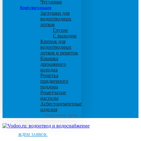
Чугунные
Комплектующие
Заглушки для
водоотводных
лотков
Глухие
С выходом
Крепеж для
водоотводных
лотков и решеток
Крышка
дренажного
колодца
Решетка
придверного
поддона
Решетчатые
настилы
Асбестоцементные
изделия
Листы, плиты, трубы
ЖДЕМ ЗАЯВОК: