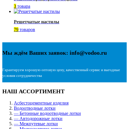
3
товара
Решетчатые настилы
79
товаров
Мы ждём Ваших заявок: info@vodoo.ru
Гарантируем хорошую оптовую цену, качественный сервис и выгодные
условия сотрудничества
НАШ АССОРТИМЕНТ
Асбестоцементные изделия
Водоотводные лотки
— Бетонные водоотводные лотки
— Автодорожные лотки
— Межпутевые лотки
— Мелкосидящие лотки