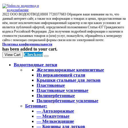
2022 ООО ВОДООТВОД ИНН 7720377683 Обращаем ваше внимание на то, что
данный интернет-сайт, а также вся информация о товарах и ценах, предоставленная на
нём, носит исключительно информационный характер и ни при каких условиях не
является публичной офертой, определяемой положениями Статьи 437 Гражданского
кодекса Российской Федерации. Для получения подробной информации о наличии и
стоимости указанных товаров и (или) услуг, пожалуйста, обращайтесь к менеджеру
сайта с помощью специальной формы связи или по электронной почте.
Политика конфиденциальности
has been added to your cart.
Checkout
View Cart
Водоотводные лотки
Железнодорожные композитные
Из нержавеющей стали
Крышки стальные для лотков
Пластиковые
Пластиковые усиленные
Полимербетонные
Полимербетонные усиленные
Бетонные:
— Автодорожные
— Межпутевые
— Мелкосидящие
— Корзины для лотков