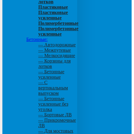
лотков
Пластиковые
Пластиковые
усиленные
Полимербетонные
Полимербетонные
усиленные
Бетонные:
— Автодорожные
— Межпутевые
— Мелкосидящие
— Корзины для
лотков
— Бетонные
усиленные
— С
вертикальным
выпуском
— Бетонные
усиленные без
уголка
— Бортовые ЛВ
— Прикромочные
ЛВ
— Для мостовых