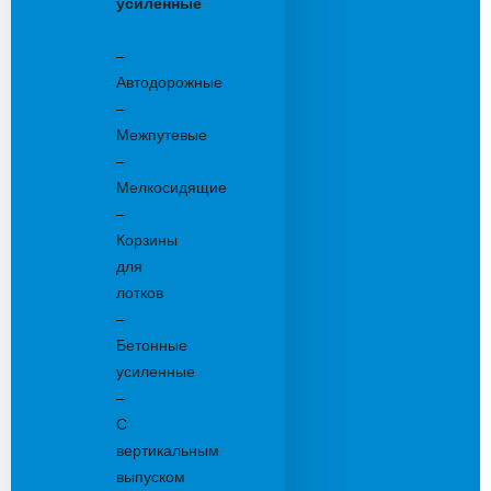
усиленные
Бетонные:
–
Автодорожные
–
Межпутевые
–
Мелкосидящие
–
Корзины
для
лотков
–
Бетонные
усиленные
–
С
вертикальным
выпуском