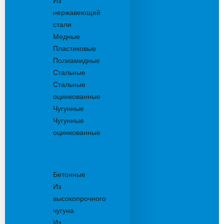
Из
нержавеющей
стали
Медные
Пластиковые
Полиамидные
Стальные
Стальные
оцинкованные
Чугунные
Чугунные
оцинкованные
Решетки
дождеприемника
Бетонные
Из
высокопрочного
чугуна
Из