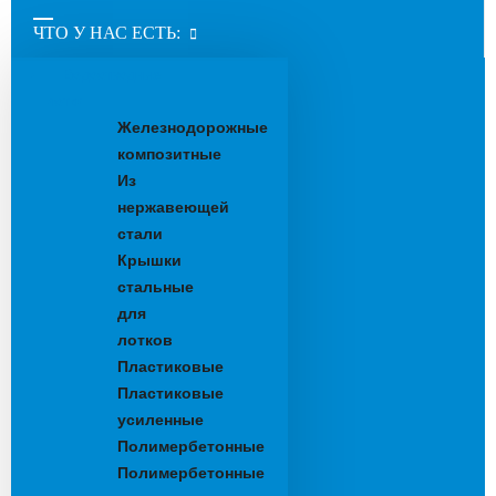
ЧТО У НАС ЕСТЬ:
Водоотводные
лотки
Железнодорожные
композитные
Из
нержавеющей
стали
Крышки
стальные
для
лотков
Пластиковые
Пластиковые
усиленные
Полимербетонные
Полимербетонные