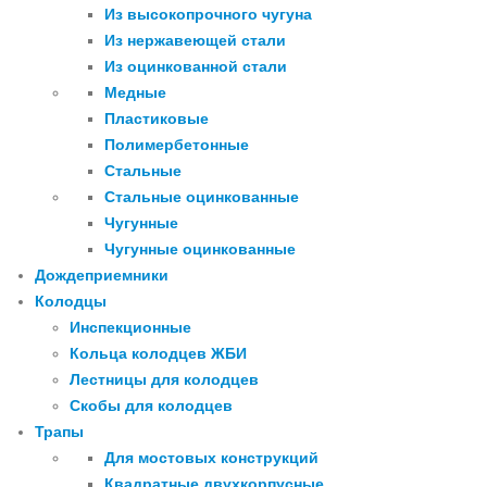
Из высокопрочного чугуна
Из нержавеющей стали
Из оцинкованной стали
Медные
Пластиковые
Полимербетонные
Стальные
Стальные оцинкованные
Чугунные
Чугунные оцинкованные
Дождеприемники
Колодцы
Инспекционные
Кольца колодцев ЖБИ
Лестницы для колодцев
Скобы для колодцев
Трапы
Для мостовых конструкций
Квадратные двухкорпусные