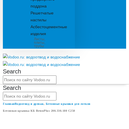
поддона
Решетчатые
настилы
Асбестоцементные
изделия
Листы,
плиты,
трубы
Search
Search
Главная
Водоотвод и дренаж
,
Бетонные крышки для лотков
Бетонная крышка КБ BetonPlus 200.330.180 С250
БЕТОННАЯ КРЫШКА КБ