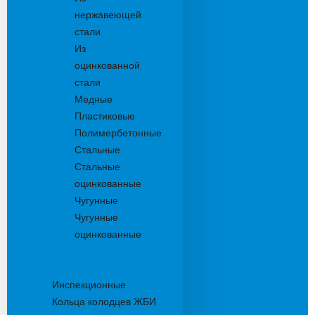
нержавеющей
стали
Из
оцинкованной
стали
Медные
Пластиковые
Полимербетонные
Стальные
Стальные
оцинкованные
Чугунные
Чугунные
оцинкованные
Дождеприемники
Колодцы
Инспекционные
Кольца колодцев ЖБИ