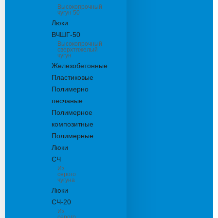
Высокопрочный
чугун 50
Люки
ВЧШГ-50
Высокопрочный
сверхтяжелый
чугун
Железобетонные
Пластиковые
Полимерно
песчаные
Полимерное
композитные
Полимерные
Люки
СЧ
Из
серого
чугуна
Люки
СЧ-20
Из
серого