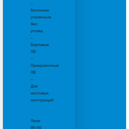
–
Бетонные
усиленные
без
уголка
–
Бортовые
ЛВ
–
Прикромочные
ЛВ
–
Для
мостовых
конструкций
Люки
канализационные
Люки
ВЧ-50