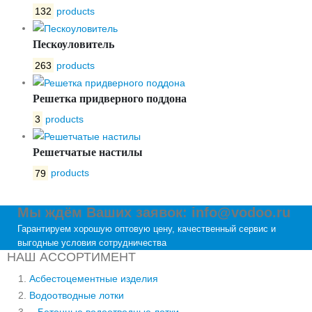
132
products
Пескоуловитель
263
products
Решетка придверного поддона
3
products
Решетчатые настилы
79
products
Мы ждём Ваших заявок: info@vodoo.ru
Гарантируем хорошую оптовую цену, качественный сервис и
выгодные условия сотрудничества
НАШ АССОРТИМЕНТ
Асбестоцементные изделия
Водоотводные лотки