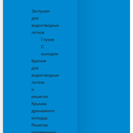
Комплектующие
Заглушки
для
водоотводных
лотков
Глухие
С
выходом
Крепеж
для
водоотводных
лотков
и
решеток
Крышка
дренажного
колодца
Решетка
придверного