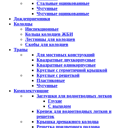
Стальные оцинкованные
Чугунные
Чугунные оцинкованные
Дождеприемники
Колодцы
Инспекционные
Кольца колодцев ЖБИ
Лестницы для колодцев
Скобы для колодцев
Трапы
Для мостовых конструкций
Квадратные двухкорпусные
Квадратные однокорпусные
Круглые с герметичной крышкой
Круглые с решеткой
Пластиковые
Чугунные
Комплектующие
Заглушки для водоотводных лотков
Глухие
С выходом
Крепеж для водоотводных лотков и
решеток
Крышка дренажного колодца
Решетка придверного поддона