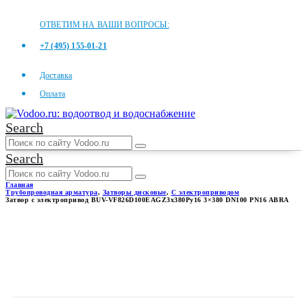
ОТВЕТИМ НА ВАШИ ВОПРОСЫ:
+7 (495) 155-01-21
Доставка
Оплата
Search
Search
Главная
Трубопроводная арматура
,
Затворы дисковые
,
С электроприводом
Затвор с электропривод BUV-VF826D100EAGZ3x380Ру16 3×380 DN100 PN16 ABRA
ЗАТВОР С ЭЛЕКТРОПРИВОД
BUV-
VF826D100EAGZ3X380РУ16
3×380 DN100 PN16 ABRA