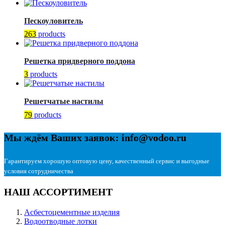
Пескоуловитель
263
products
Решетка придверного поддона
3
products
Решетчатые настилы
79
products
Мы ждём Ваших заявок: info@vodoo.ru
Гарантируем хорошую оптовую цену, качественный сервис и выгодные
условия сотрудничества
НАШ АССОРТИМЕНТ
Асбестоцементные изделия
Водоотводные лотки