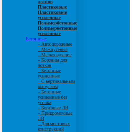
лотков
Пластиковые
Пластиковые
усиленные
Полимербетонные
Полимербетонные
усиленные
Бетонные:
– Автодорожные
– Межпутевые
– Мелкосидящие
– Корзины для
лотков
– Бетонные
усиленные
– С вертикальным
выпуском
– Бетонные
усиленные без
уголка
– Бортовые ЛВ
– Прикромочные
ЛВ
– Для мостовых
конструкций