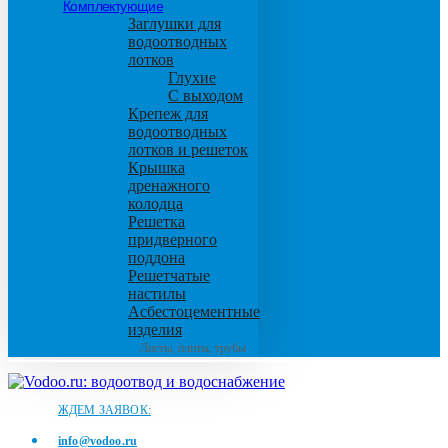
Комплектующие
Заглушки для
водоотводных
лотков
Глухие
С выходом
Крепеж для
водоотводных
лотков и решеток
Крышка
дренажного
колодца
Решетка
придверного
поддона
Решетчатые
настилы
Асбестоцементные
изделия
Листы, плиты, трубы
ЖДЕМ ЗАЯВОК:
info@vodoo.ru