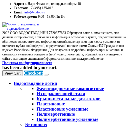
Адрес:
г. Наро-Фоминск, площадь свободы 10
Телефон:
+7 (495) 155-0121
Email:
info@vodoo.ru
Рабочее время:
9:00 - 18:00 Пн-Пт
2022 ООО ВОДООТВОД ИНН 7720377683 Обращаем ваше внимание на то, что
данный интернет-сайт, а также вся информация о товарах и ценах, предоставленная на
нём, носит исключительно информационный характер и ни при каких условиях не
является публичной офертой, определяемой положениями Статьи 437 Гражданского
кодекса Российской Федерации. Для получения подробной информации о наличии и
стоимости указанных товаров и (или) услуг, пожалуйста, обращайтесь к менеджеру
сайта с помощью специальной формы связи или по электронной почте.
Политика конфиденциальности
has been added to your cart.
Checkout
View Cart
Водоотводные лотки
Железнодорожные композитные
Из нержавеющей стали
Крышки стальные для лотков
Пластиковые
Пластиковые усиленные
Полимербетонные
Полимербетонные усиленные
Бетонные: