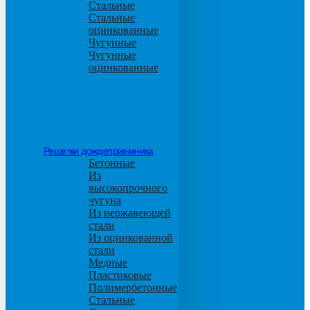
Стальные
Стальные
оцинкованные
Чугунные
Чугунные
оцинкованные
Решетки дождеприемника
Бетонные
Из
высокопрочного
чугуна
Из нержавеющей
стали
Из оцинкованной
стали
Медные
Пластиковые
Полимербетонные
Стальные