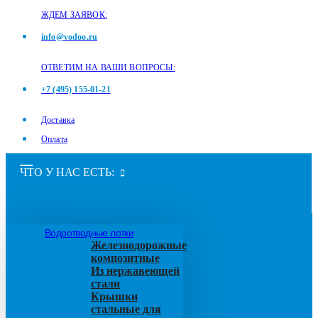
ЖДЕМ ЗАЯВОК:
info@vodoo.ru
ОТВЕТИМ НА ВАШИ ВОПРОСЫ:
+7 (495) 155-01-21
Доставка
Оплата
ЧТО У НАС ЕСТЬ:
Водоотводные лотки
Железнодорожные
композитные
Из нержавеющей
стали
Крышки
стальные для