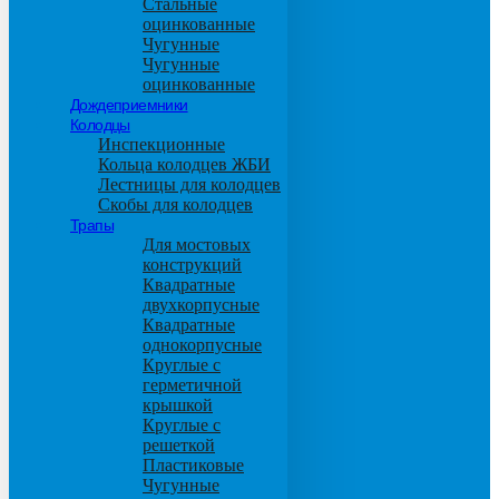
Стальные
оцинкованные
Чугунные
Чугунные
оцинкованные
Дождеприемники
Колодцы
Инспекционные
Кольца колодцев ЖБИ
Лестницы для колодцев
Скобы для колодцев
Трапы
Для мостовых
конструкций
Квадратные
двухкорпусные
Квадратные
однокорпусные
Круглые с
герметичной
крышкой
Круглые с
решеткой
Пластиковые
Чугунные