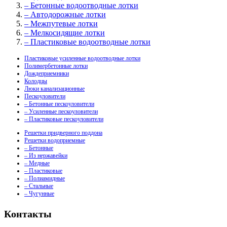
– Бетонные водоотводные лотки
– Автодорожные лотки
– Межпутевые лотки
– Мелкосидящие лотки
– Пластиковые водоотводные лотки
Пластиковые усиленные водоотводные лотки
Полимербетонные лотки
Дождеприемники
Колодцы
Люки канализационные
Пескоуловители
– Бетонные пескоуловители
– Усиленные пескоуловители
– Пластиковые пескоуловители
Решетки придверного поддона
Решетки водоприемные
– Бетонные
– Из нержавейки
– Медные
– Пластиковые
– Полиамидные
– Стальные
– Чугунные
Контакты