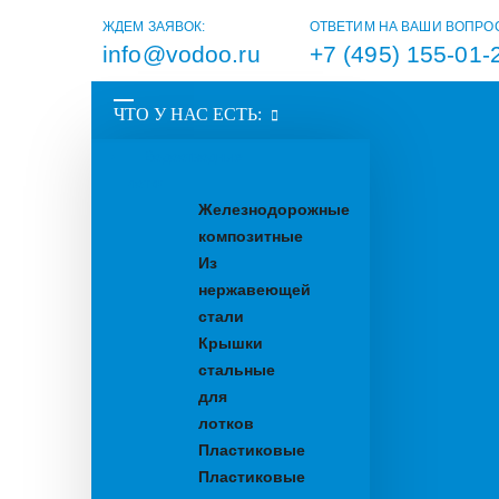
ЖДЕМ ЗАЯВОК:
ОТВЕТИМ НА ВАШИ ВОПРО
info@vodoo.ru
+7 (495) 155-01-
ЧТО У НАС ЕСТЬ:
Водоотводные
лотки
Железнодорожные
композитные
Из
нержавеющей
стали
Крышки
стальные
для
лотков
Пластиковые
Пластиковые