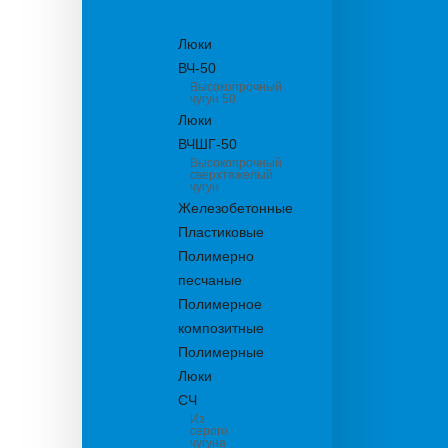
канализационные
Люки
ВЧ-50
Высокопрочный
чугун 50
Люки
ВЧШГ-50
Высокопрочный
сверхтяжелый
чугун
Железобетонные
Пластиковые
Полимерно
песчаные
Полимерное
композитные
Полимерные
Люки
СЧ
Из
серого
чугуна