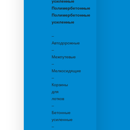
усиленные
Полимербетонные
Полимербетонные
усиленные
Бетонные:
–
Автодорожные
–
Межпутевые
–
Мелкосидящие
–
Корзины
для
лотков
–
Бетонные
усиленные
–