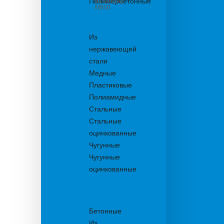
Полимербетонные
из бетона
М600
Решетки
водоприемные
Из
нержавеющей
стали
Медные
Пластиковые
Полиамидные
Стальные
Стальные
оцинкованные
Чугунные
Чугунные
оцинкованные
Решетки
дождеприемника
Бетонные
Из