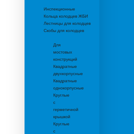
Колодцы
Инспекционные
Кольца колодцев ЖБИ
Лестницы для колодцев
Скобы для колодцев
Трапы
Для
мостовых
конструкций
Квадратные
двухкорпусные
Квадратные
однокорпусные
Круглые
с
герметичной
крышкой
Круглые
с