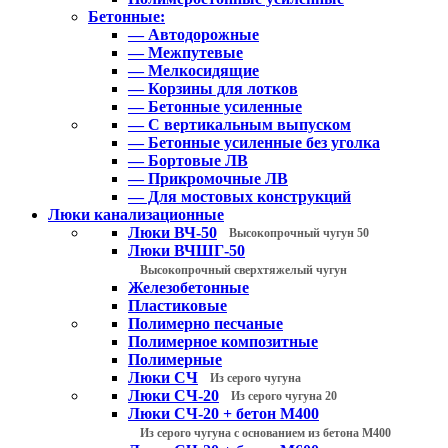
Бетонные:
— Автодорожные
— Межпутевые
— Мелкосидящие
— Корзины для лотков
— Бетонные усиленные
— С вертикальным выпуском
— Бетонные усиленные без уголка
— Бортовые ЛВ
— Прикромочные ЛВ
— Для мостовых конструкций
Люки канализационные
Люки ВЧ-50
Высокопрочный чугун 50
Люки ВЧШГ-50
Высокопрочный сверхтяжелый чугун
Железобетонные
Пластиковые
Полимерно песчаные
Полимерное композитные
Полимерные
Люки СЧ
Из серого чугуна
Люки СЧ-20
Из серого чугуна 20
Люки СЧ-20 + бетон М400
Из серого чугуна с основанием из бетона М400