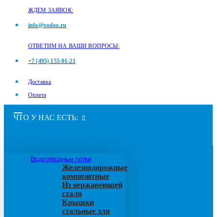
ЖДЕМ ЗАЯВОК:
info@vodoo.ru
ОТВЕТИМ НА ВАШИ ВОПРОСЫ:
+7 (495) 155-01-21
Доставка
Оплата
ЧТО У НАС ЕСТЬ:
Водоотводные лотки
Железнодорожные
композитные
Из нержавеющей
стали
Крышки
стальные для