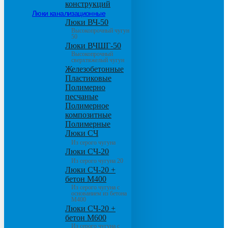
конструкций
Люки канализационные
Люки ВЧ-50
Высокопрочный чугун
50
Люки ВЧШГ-50
Высокопрочный
сверхтяжелый чугун
Железобетонные
Пластиковые
Полимерно
песчаные
Полимерное
композитные
Полимерные
Люки СЧ
Из серого чугуна
Люки СЧ-20
Из серого чугуна 20
Люки СЧ-20 +
бетон М400
Из серого чугуна с
основанием из бетона
М400
Люки СЧ-20 +
бетон М600
Из серого чугуна с