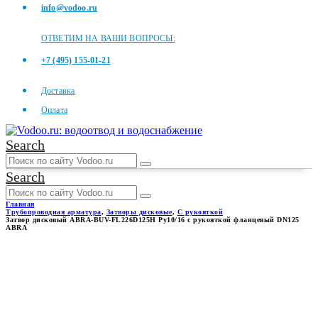
info@vodoo.ru
ОТВЕТИМ НА ВАШИ ВОПРОСЫ:
+7 (495) 155-01-21
Доставка
Оплата
Search
Search
Главная
Трубопроводная арматура
,
Затворы дисковые
,
С рукояткой
Затвор дисковый ABRA-BUV-FL226D125H Ру10/16 с рукояткой фланцевый DN125
ABRA
ЗАТВОР ДИСКОВЫЙ ABRA-
BUV-FL226D125H РУ10/16 С
РУКОЯТКОЙ ФЛАНЦЕВЫЙ
DN125 ABRA