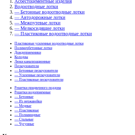
Асбестоцементные изделия
Водоотводные лотки
— Бетонные водоотводные лотки
— Автодорожные лотки
— Межпутевые лотки
— Мелкосидящие лотки
— Пластиковые водоотводные лотки
Пластиковые усиленные водоотводные лотки
Полимербетонные лотки
Дождеприемники
Колодцы
Люки канализационные
Пескоуловители
— Бетонные пескоуловители
— Усиленные пескоуловители
— Пластиковые пескоуловители
Решетки придверного поддона
Решетки водоприемные
— Бетонные
— Из нержавейки
— Медные
— Пластиковые
— Полиамидные
— Стальные
— Чугунные