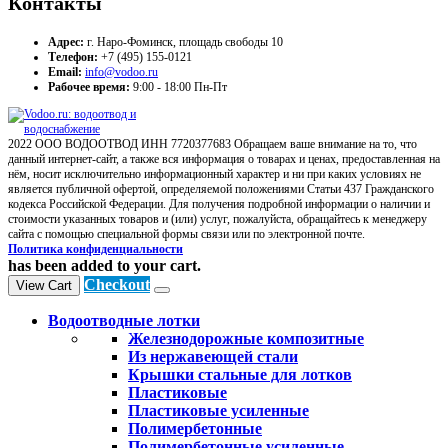
Контакты
Адрес:
г. Наро-Фоминск, площадь свободы 10
Телефон:
+7 (495) 155-0121
Email:
info@vodoo.ru
Рабочее время:
9:00 - 18:00 Пн-Пт
2022 ООО ВОДООТВОД ИНН 7720377683 Обращаем ваше внимание на то, что
данный интернет-сайт, а также вся информация о товарах и ценах, предоставленная на
нём, носит исключительно информационный характер и ни при каких условиях не
является публичной офертой, определяемой положениями Статьи 437 Гражданского
кодекса Российской Федерации. Для получения подробной информации о наличии и
стоимости указанных товаров и (или) услуг, пожалуйста, обращайтесь к менеджеру
сайта с помощью специальной формы связи или по электронной почте.
Политика конфиденциальности
has been added to your cart.
Checkout
View Cart
Водоотводные лотки
Железнодорожные композитные
Из нержавеющей стали
Крышки стальные для лотков
Пластиковые
Пластиковые усиленные
Полимербетонные
Полимербетонные усиленные