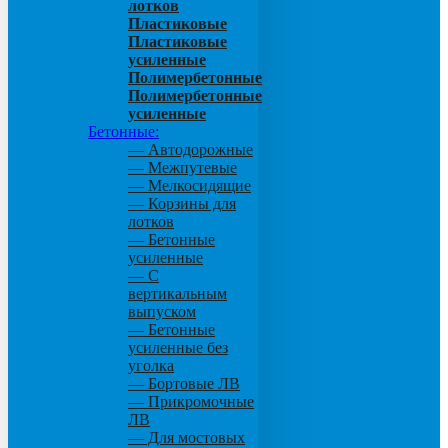
лотков
Пластиковые
Пластиковые
усиленные
Полимербетонные
Полимербетонные
усиленные
Бетонные:
— Автодорожные
— Межпутевые
— Мелкосидящие
— Корзины для
лотков
— Бетонные
усиленные
— С
вертикальным
выпуском
— Бетонные
усиленные без
уголка
— Бортовые ЛВ
— Прикромочные
ЛВ
— Для мостовых