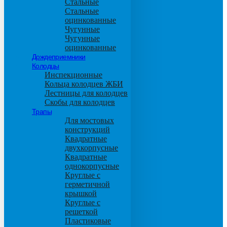
Стальные
Стальные
оцинкованные
Чугунные
Чугунные
оцинкованные
Дождеприемники
Колодцы
Инспекционные
Кольца колодцев ЖБИ
Лестницы для колодцев
Скобы для колодцев
Трапы
Для мостовых
конструкций
Квадратные
двухкорпусные
Квадратные
однокорпусные
Круглые с
герметичной
крышкой
Круглые с
решеткой
Пластиковые