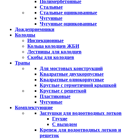
Полимербетонные
Стальные
Стальные оцинкованные
Чугунные
Чугунные оцинкованные
Дождеприемники
Колодцы
Инспекционные
Кольца колодцев ЖБИ
Лестницы для колодцев
Скобы для колодцев
Трапы
Для мостовых конструкций
Квадратные двухкорпусные
Квадратные однокорпусные
Круглые с герметичной крышкой
Круглые с решеткой
Пластиковые
Чугунные
Комплектующие
Заглушки для водоотводных лотков
Глухие
С выходом
Крепеж для водоотводных лотков и
решеток