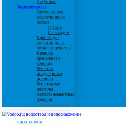
Чугунные
Комплектующие
Заглушки для
водоотводных
лотков
Глухие
С выходом
Крепеж для
водоотводных
лотков и решеток
Крышка
дренажного
колодца
Решетка
придверного
поддона
Решетчатые
настилы
Асбестоцементные
изделия
Листы, плиты, трубы
ЖДЕМ ЗАЯВОК: