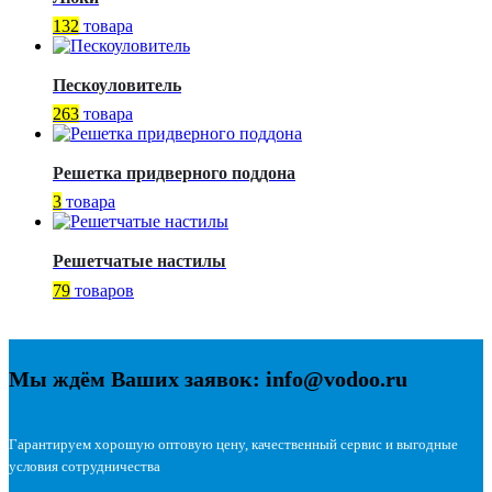
132
товара
Пескоуловитель
263
товара
Решетка придверного поддона
3
товара
Решетчатые настилы
79
товаров
Мы ждём Ваших заявок: info@vodoo.ru
Гарантируем хорошую оптовую цену, качественный сервис и выгодные
условия сотрудничества