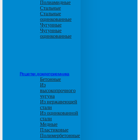
Полиамидные
Стальные
Стальные
оцинкованные
Чугунные
Чугунные
оцинкованные
Решетки дождеприемника
Бетонные
Из
высокопрочного
чугуна
Из нержавеющей
стали
Из оцинкованной
стали
Медные
Пластиковые
Полимербетонные