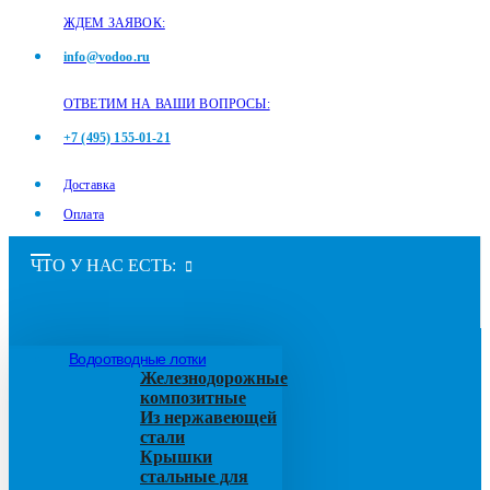
ЖДЕМ ЗАЯВОК:
info@vodoo.ru
ОТВЕТИМ НА ВАШИ ВОПРОСЫ:
+7 (495) 155-01-21
Доставка
Оплата
ЧТО У НАС ЕСТЬ:
Водоотводные лотки
Железнодорожные
композитные
Из нержавеющей
стали
Крышки
стальные для