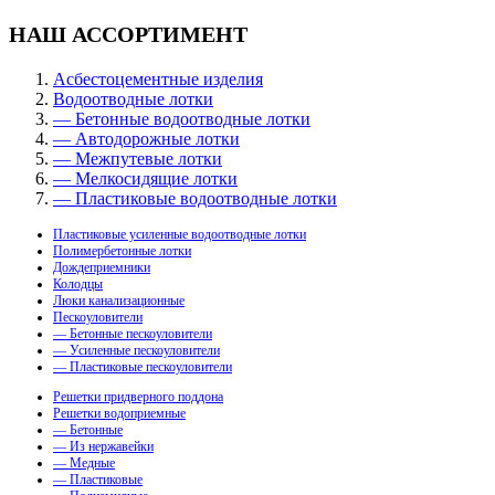
НАШ АССОРТИМЕНТ
Асбестоцементные изделия
Водоотводные лотки
— Бетонные водоотводные лотки
— Автодорожные лотки
— Межпутевые лотки
— Мелкосидящие лотки
— Пластиковые водоотводные лотки
Пластиковые усиленные водоотводные лотки
Полимербетонные лотки
Дождеприемники
Колодцы
Люки канализационные
Пескоуловители
— Бетонные пескоуловители
— Усиленные пескоуловители
— Пластиковые пескоуловители
Решетки придверного поддона
Решетки водоприемные
— Бетонные
— Из нержавейки
— Медные
— Пластиковые