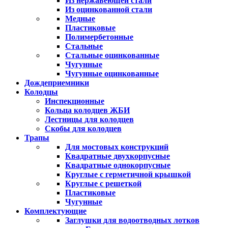
Из нержавеющей стали
Из оцинкованной стали
Медные
Пластиковые
Полимербетонные
Стальные
Стальные оцинкованные
Чугунные
Чугунные оцинкованные
Дождеприемники
Колодцы
Инспекционные
Кольца колодцев ЖБИ
Лестницы для колодцев
Скобы для колодцев
Трапы
Для мостовых конструкций
Квадратные двухкорпусные
Квадратные однокорпусные
Круглые с герметичной крышкой
Круглые с решеткой
Пластиковые
Чугунные
Комплектующие
Заглушки для водоотводных лотков