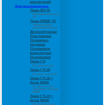
конструкций
Люки канализационные
Люки ВЧ-50
Высокопрочный чугун
50
Люки ВЧШГ-50
Высокопрочный
сверхтяжелый чугун
Железобетонные
Пластиковые
Полимерно
песчаные
Полимерное
композитные
Полимерные
Люки СЧ
Из серого чугуна
Люки СЧ-20
Из серого чугуна 20
Люки СЧ-20 +
бетон М400
Из серого чугуна с
основанием из бетона
М400
Люки СЧ-20 +
бетон М600
Из серого чугуна с