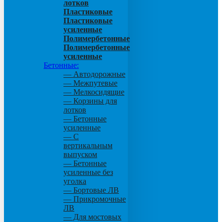
лотков
Пластиковые
Пластиковые
усиленные
Полимербетонные
Полимербетонные
усиленные
Бетонные:
— Автодорожные
— Межпутевые
— Мелкосидящие
— Корзины для
лотков
— Бетонные
усиленные
— С
вертикальным
выпуском
— Бетонные
усиленные без
уголка
— Бортовые ЛВ
— Прикромочные
ЛВ
— Для мостовых