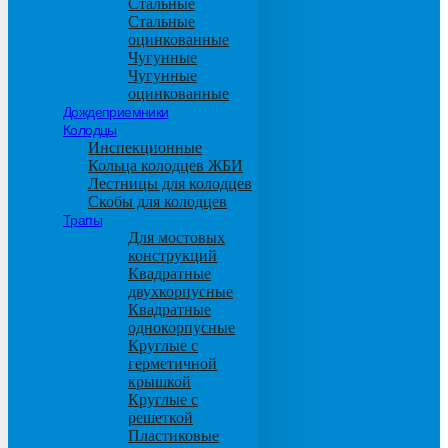
Стальные
Стальные
оцинкованные
Чугунные
Чугунные
оцинкованные
Дождеприемники
Колодцы
Инспекционные
Кольца колодцев ЖБИ
Лестницы для колодцев
Скобы для колодцев
Трапы
Для мостовых
конструкций
Квадратные
двухкорпусные
Квадратные
однокорпусные
Круглые с
герметичной
крышкой
Круглые с
решеткой
Пластиковые