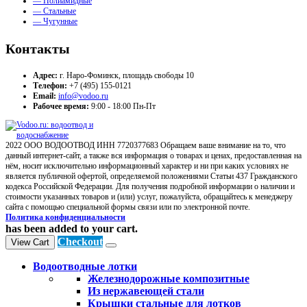
— Полиамидные
— Стальные
— Чугунные
Контакты
Адрес:
г. Наро-Фоминск, площадь свободы 10
Телефон:
+7 (495) 155-0121
Email:
info@vodoo.ru
Рабочее время:
9:00 - 18:00 Пн-Пт
2022 ООО ВОДООТВОД ИНН 7720377683 Обращаем ваше внимание на то, что
данный интернет-сайт, а также вся информация о товарах и ценах, предоставленная на
нём, носит исключительно информационный характер и ни при каких условиях не
является публичной офертой, определяемой положениями Статьи 437 Гражданского
кодекса Российской Федерации. Для получения подробной информации о наличии и
стоимости указанных товаров и (или) услуг, пожалуйста, обращайтесь к менеджеру
сайта с помощью специальной формы связи или по электронной почте.
Политика конфиденциальности
has been added to your cart.
Checkout
View Cart
Водоотводные лотки
Железнодорожные композитные
Из нержавеющей стали
Крышки стальные для лотков