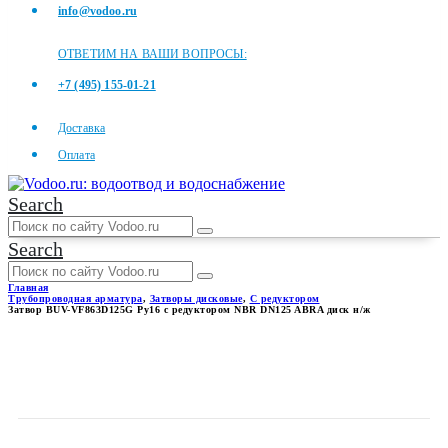
info@vodoo.ru
ОТВЕТИМ НА ВАШИ ВОПРОСЫ:
+7 (495) 155-01-21
Доставка
Оплата
Search
Search
Главная
Трубопроводная арматура
,
Затворы дисковые
,
С редуктором
Затвор BUV-VF863D125G Ру16 с редуктором NBR DN125 ABRA диск н/ж
ЗАТВОР BUV-VF863D125G
РУ16 С РЕДУКТОРОМ NBR
DN125 ABRA ДИСК Н/Ж