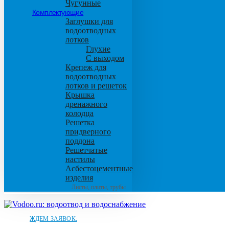
Чугунные
Комплектующие
Заглушки для
водоотводных
лотков
Глухие
С выходом
Крепеж для
водоотводных
лотков и решеток
Крышка
дренажного
колодца
Решетка
придверного
поддона
Решетчатые
настилы
Асбестоцементные
изделия
Листы, плиты, трубы
ЖДЕМ ЗАЯВОК: