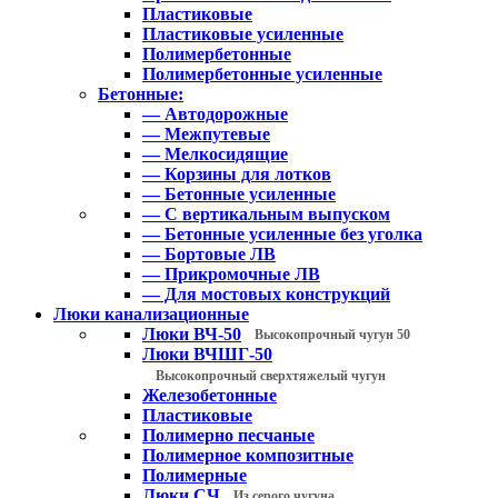
Пластиковые
Пластиковые усиленные
Полимербетонные
Полимербетонные усиленные
Бетонные:
— Автодорожные
— Межпутевые
— Мелкосидящие
— Корзины для лотков
— Бетонные усиленные
— С вертикальным выпуском
— Бетонные усиленные без уголка
— Бортовые ЛВ
— Прикромочные ЛВ
— Для мостовых конструкций
Люки канализационные
Люки ВЧ-50
Высокопрочный чугун 50
Люки ВЧШГ-50
Высокопрочный сверхтяжелый чугун
Железобетонные
Пластиковые
Полимерно песчаные
Полимерное композитные
Полимерные
Люки СЧ
Из серого чугуна