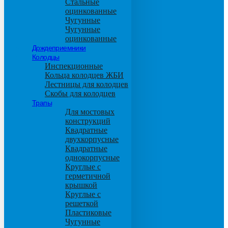
Стальные
оцинкованные
Чугунные
Чугунные
оцинкованные
Дождеприемники
Колодцы
Инспекционные
Кольца колодцев ЖБИ
Лестницы для колодцев
Скобы для колодцев
Трапы
Для мостовых
конструкций
Квадратные
двухкорпусные
Квадратные
однокорпусные
Круглые с
герметичной
крышкой
Круглые с
решеткой
Пластиковые
Чугунные