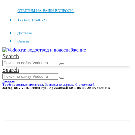
ОТВЕТИМ НА ВАШИ ВОПРОСЫ:
+7 (495) 155-01-21
Доставка
Оплата
Search
Search
Главная
Трубопроводная арматура
,
Затворы дисковые
,
С рукояткой
Затвор BUV-VF863D100H Ру16 с рукояткой NBR DN100 ABRA диск н/ж
ЗАТВОР BUV-VF863D100H
РУ16 С РУКОЯТКОЙ NBR
DN100 ABRA ДИСК Н/Ж