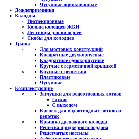
Чугунные оцинкованные
Дождеприемники
Колодцы
Инспекционные
Кольца колодцев ЖБИ
Лестницы для колодцев
Скобы для колодцев
Трапы
Для мостовых конструкций
Квадратные двухкорпусные
Квадратные однокорпусные
Круглые с герметичной крышкой
Круглые с решеткой
Пластиковые
Чугунные
Комплектующие
Заглушки для водоотводных лотков
Глухие
С выходом
Крепеж для водоотводных лотков и
решеток
Крышка дренажного колодца
Решетка придверного поддона
Решетчатые настилы
Асбестоцементные изделия