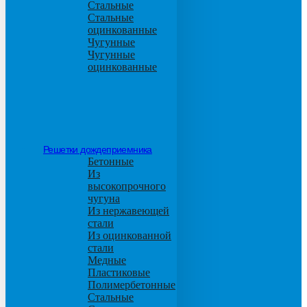
Стальные
Стальные
оцинкованные
Чугунные
Чугунные
оцинкованные
Решетки дождеприемника
Бетонные
Из
высокопрочного
чугуна
Из нержавеющей
стали
Из оцинкованной
стали
Медные
Пластиковые
Полимербетонные
Стальные