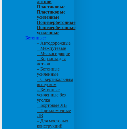
лотков
Пластиковые
Пластиковые
усиленные
Полимербетонные
Полимербетонные
усиленные
Бетонные:
– Автодорожные
– Межпутевые
– Мелкосидящие
– Корзины для
лотков
– Бетонные
усиленные
– С вертикальным
выпуском
– Бетонные
усиленные без
уголка
– Бортовые ЛВ
– Прикромочные
ЛВ
– Для мостовых
конструкций