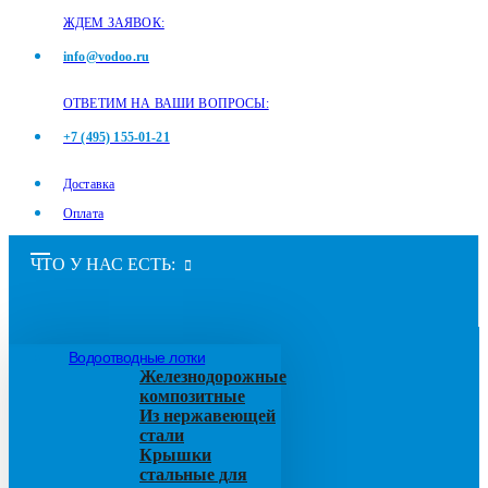
ЖДЕМ ЗАЯВОК:
info@vodoo.ru
ОТВЕТИМ НА ВАШИ ВОПРОСЫ:
+7 (495) 155-01-21
Доставка
Оплата
ЧТО У НАС ЕСТЬ:
Водоотводные лотки
Железнодорожные
композитные
Из нержавеющей
стали
Крышки
стальные для