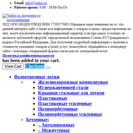
Email:
info@vodoo.ru
Рабочее время:
9:00 - 18:00 Пн-Пт
2022 ООО ВОДООТВОД ИНН 7720377683 Обращаем ваше внимание на то, что
данный интернет-сайт, а также вся информация о товарах и ценах, предоставленная на
нём, носит исключительно информационный характер и ни при каких условиях не
является публичной офертой, определяемой положениями Статьи 437 Гражданского
кодекса Российской Федерации. Для получения подробной информации о наличии и
стоимости указанных товаров и (или) услуг, пожалуйста, обращайтесь к менеджеру
сайта с помощью специальной формы связи или по электронной почте.
Политика конфиденциальности
has been added to your cart.
Checkout
View Cart
Водоотводные лотки
Железнодорожные композитные
Из нержавеющей стали
Крышки стальные для лотков
Пластиковые
Пластиковые усиленные
Полимербетонные
Полимербетонные усиленные
Бетонные:
– Автодорожные
– Межпутевые