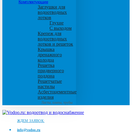
Комплектующие
Заглушки для
водоотводных
лотков
Глухие
С выходом
Крепеж для
водоотводных
лотков и решеток
Крышка
дренажного
колодца
Решетка
придверного
поддона
Решетчатые
настилы
Асбестоцементные
изделия
Листы, плиты, трубы
ЖДЕМ ЗАЯВОК:
info@vodoo.ru