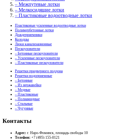
– Межпутевые лотки
– Мелкосидящие лотки
– Пластиковые водоотводные лотки
Пластиковые усиленные водоотводные лотки
Полимербетонные лотки
Дождеприемники
Колодцы
Люки канализационные
Пескоуловители
– Бетонные пескоуловители
– Усиленные пескоуловители
– Пластиковые пескоуловители
Решетки придверного поддона
Решетки водоприемные
– Бетонные
– Из нержавейки
– Медные
– Пластиковые
– Полиамидные
– Стальные
– Чугунные
Контакты
Адрес:
г. Наро-Фоминск, площадь свободы 10
Телефон:
+7 (495) 155-0121