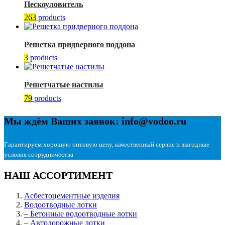
Пескоуловитель
263
products
Решетка придверного поддона
3
products
Решетчатые настилы
79
products
Мы ждём Ваших заявок: info@vodoo.ru
Гарантируем хорошую оптовую цену, качественный сервис и выгодные
условия сотрудничества
НАШ АССОРТИМЕНТ
Асбестоцементные изделия
Водоотводные лотки
– Бетонные водоотводные лотки
– Автодорожные лотки