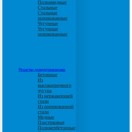
Полиамидные
Стальные
Стальные
оцинкованные
Чугунные
Чугунные
оцинкованные
Решетки дождеприемника
Бетонные
Из
высокопрочного
чугуна
Из нержавеющей
стали
Из оцинкованной
стали
Медные
Пластиковые
Полимербетонные