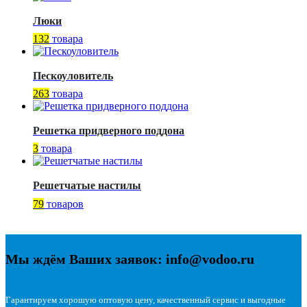
Люки
132
товара
Пескоуловитель
263
товара
Решетка придверного поддона
3
товара
Решетчатые настилы
79
товаров
Мы ждём Ваших заявок: info@vodoo.ru
Гарантируем хорошую оптовую цену, качественный сервис и выгодные