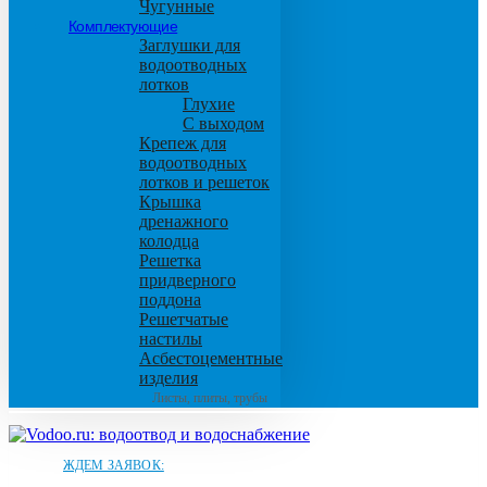
Чугунные
Комплектующие
Заглушки для
водоотводных
лотков
Глухие
С выходом
Крепеж для
водоотводных
лотков и решеток
Крышка
дренажного
колодца
Решетка
придверного
поддона
Решетчатые
настилы
Асбестоцементные
изделия
Листы, плиты, трубы
ЖДЕМ ЗАЯВОК: