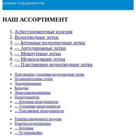
условия сотрудничества
НАШ АССОРТИМЕНТ
Асбестоцементные изделия
Водоотводные лотки
— Бетонные водоотводные лотки
— Автодорожные лотки
— Межпутевые лотки
— Мелкосидящие лотки
— Пластиковые водоотводные лотки
Пластиковые усиленные водоотводные лотки
Полимербетонные лотки
Дождеприемники
Колодцы
Люки канализационные
Пескоуловители
— Бетонные пескоуловители
— Усиленные пескоуловители
— Пластиковые пескоуловители
Решетки придверного поддона
Решетки водоприемные
— Бетонные
— Из нержавейки