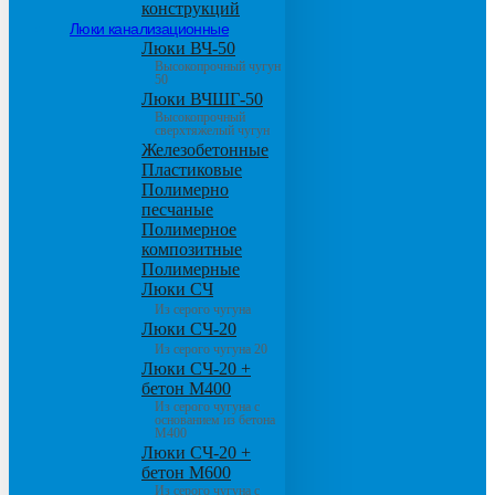
конструкций
Люки канализационные
Люки ВЧ-50
Высокопрочный чугун
50
Люки ВЧШГ-50
Высокопрочный
сверхтяжелый чугун
Железобетонные
Пластиковые
Полимерно
песчаные
Полимерное
композитные
Полимерные
Люки СЧ
Из серого чугуна
Люки СЧ-20
Из серого чугуна 20
Люки СЧ-20 +
бетон М400
Из серого чугуна с
основанием из бетона
М400
Люки СЧ-20 +
бетон М600
Из серого чугуна с