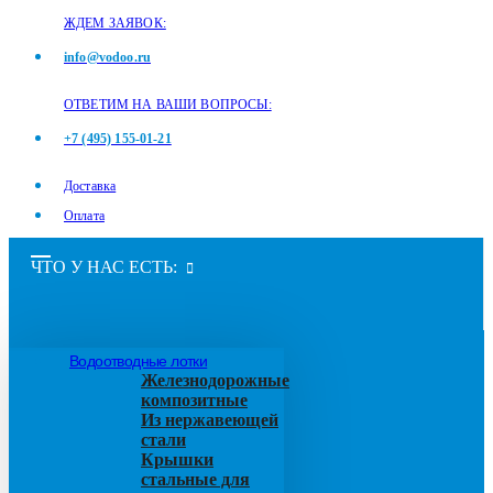
ЖДЕМ ЗАЯВОК:
info@vodoo.ru
ОТВЕТИМ НА ВАШИ ВОПРОСЫ:
+7 (495) 155-01-21
Доставка
Оплата
ЧТО У НАС ЕСТЬ:
Водоотводные лотки
Железнодорожные
композитные
Из нержавеющей
стали
Крышки
стальные для