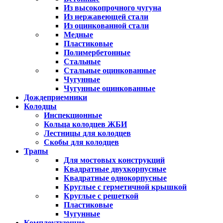
Из высокопрочного чугуна
Из нержавеющей стали
Из оцинкованной стали
Медные
Пластиковые
Полимербетонные
Стальные
Стальные оцинкованные
Чугунные
Чугунные оцинкованные
Дождеприемники
Колодцы
Инспекционные
Кольца колодцев ЖБИ
Лестницы для колодцев
Скобы для колодцев
Трапы
Для мостовых конструкций
Квадратные двухкорпусные
Квадратные однокорпусные
Круглые с герметичной крышкой
Круглые с решеткой
Пластиковые
Чугунные
Комплектующие