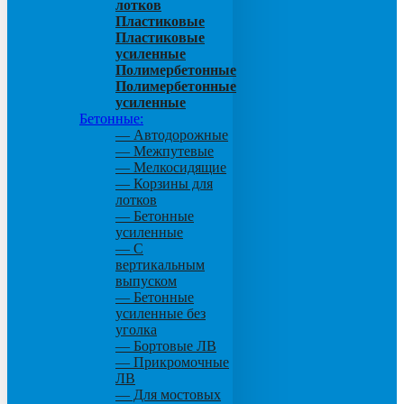
лотков
Пластиковые
Пластиковые
усиленные
Полимербетонные
Полимербетонные
усиленные
Бетонные:
— Автодорожные
— Межпутевые
— Мелкосидящие
— Корзины для
лотков
— Бетонные
усиленные
— С
вертикальным
выпуском
— Бетонные
усиленные без
уголка
— Бортовые ЛВ
— Прикромочные
ЛВ
— Для мостовых