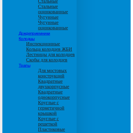
Стальные
Стальные
оцинкованные
Чугунные
Чугунные
оцинкованные
Дождеприемники
Колодцы
Инспекционные
Кольца колодцев ЖБИ
Лестницы для колодцев
Скобы для колодцев
Трапы
Для мостовых
конструкций
Квадратные
двухкорпусные
Квадратные
однокорпусные
Круглые с
герметичной
крышкой
Круглые с
решеткой
Пластиковые