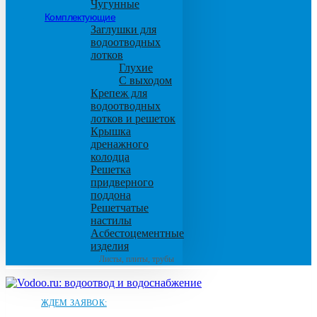
Чугунные
Комплектующие
Заглушки для
водоотводных
лотков
Глухие
С выходом
Крепеж для
водоотводных
лотков и решеток
Крышка
дренажного
колодца
Решетка
придверного
поддона
Решетчатые
настилы
Асбестоцементные
изделия
Листы, плиты, трубы
ЖДЕМ ЗАЯВОК: