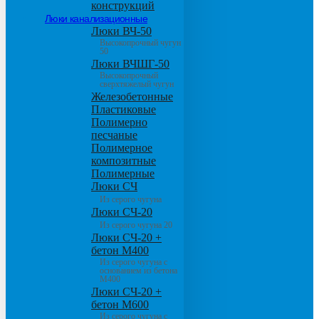
конструкций
Люки канализационные
Люки ВЧ-50
Высокопрочный чугун
50
Люки ВЧШГ-50
Высокопрочный
сверхтяжелый чугун
Железобетонные
Пластиковые
Полимерно
песчаные
Полимерное
композитные
Полимерные
Люки СЧ
Из серого чугуна
Люки СЧ-20
Из серого чугуна 20
Люки СЧ-20 +
бетон М400
Из серого чугуна с
основанием из бетона
М400
Люки СЧ-20 +
бетон М600
Из серого чугуна с