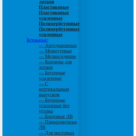
лотков
Пластиковые
Пластиковые
усиленные
Полимербетонные
Полимербетонные
усиленные
Бетонные:
— Автодорожные
— Межпутевые
— Мелкосидящие
— Корзины для
лотков
— Бетонные
усиленные
— С
вертикальным
выпуском
— Бетонные
усиленные без
уголка
— Бортовые ЛВ
— Прикромочные
ЛВ
— Для мостовых