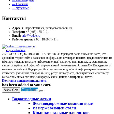
— Полиамидные
— Стальные
— Чугунные
Контакты
Адрес:
г. Наро-Фоминск, площадь свободы 10
Телефон:
+7 (495) 155-0121
Email:
info@vodoo.ru
Рабочее время:
9:00 - 18:00 Пн-Пт
2022 ООО ВОДООТВОД ИНН 7720377683 Обращаем ваше внимание на то, что
данный интернет-сайт, а также вся информация о товарах и ценах, предоставленная на
нём, носит исключительно информационный характер и ни при каких условиях не
является публичной офертой, определяемой положениями Статьи 437 Гражданского
кодекса Российской Федерации. Для получения подробной информации о наличии и
стоимости указанных товаров и (или) услуг, пожалуйста, обращайтесь к менеджеру
сайта с помощью специальной формы связи или по электронной почте.
Политика конфиденциальности
has been added to your cart.
Checkout
View Cart
Водоотводные лотки
Железнодорожные композитные
Из нержавеющей стали
Крышки стальные для лотков