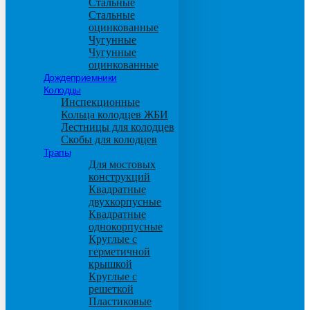
Стальные
Стальные
оцинкованные
Чугунные
Чугунные
оцинкованные
Дождеприемники
Колодцы
Инспекционные
Кольца колодцев ЖБИ
Лестницы для колодцев
Скобы для колодцев
Трапы
Для мостовых
конструкций
Квадратные
двухкорпусные
Квадратные
однокорпусные
Круглые с
герметичной
крышкой
Круглые с
решеткой
Пластиковые