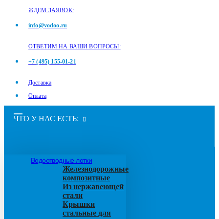
ЖДЕМ ЗАЯВОК:
info@vodoo.ru
ОТВЕТИМ НА ВАШИ ВОПРОСЫ:
+7 (495) 155-01-21
Доставка
Оплата
ЧТО У НАС ЕСТЬ:
Водоотводные лотки
Железнодорожные
композитные
Из нержавеющей
стали
Крышки
стальные для