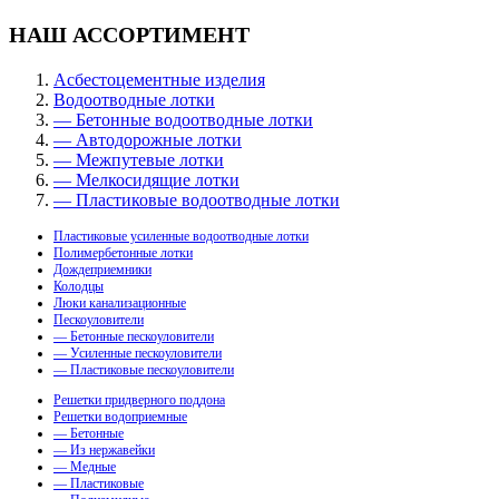
НАШ АССОРТИМЕНТ
Асбестоцементные изделия
Водоотводные лотки
— Бетонные водоотводные лотки
— Автодорожные лотки
— Межпутевые лотки
— Мелкосидящие лотки
— Пластиковые водоотводные лотки
Пластиковые усиленные водоотводные лотки
Полимербетонные лотки
Дождеприемники
Колодцы
Люки канализационные
Пескоуловители
— Бетонные пескоуловители
— Усиленные пескоуловители
— Пластиковые пескоуловители
Решетки придверного поддона
Решетки водоприемные
— Бетонные
— Из нержавейки
— Медные
— Пластиковые