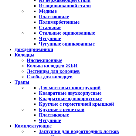
Из нержавеющей стали
Из оцинкованной стали
Медные
Пластиковые
Полимербетонные
Стальные
Стальные оцинкованные
Чугунные
Чугунные оцинкованные
Дождеприемники
Колодцы
Инспекционные
Кольца колодцев ЖБИ
Лестницы для колодцев
Скобы для колодцев
Трапы
Для мостовых конструкций
Квадратные двухкорпусные
Квадратные однокорпусные
Круглые с герметичной крышкой
Круглые с решеткой
Пластиковые
Чугунные
Комплектующие
Заглушки для водоотводных лотков