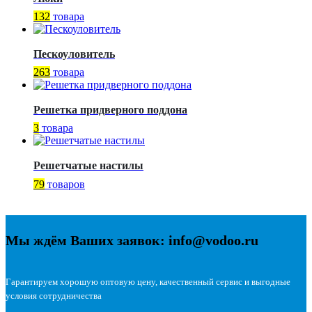
132
товара
Пескоуловитель
263
товара
Решетка придверного поддона
3
товара
Решетчатые настилы
79
товаров
Мы ждём Ваших заявок: info@vodoo.ru
Гарантируем хорошую оптовую цену, качественный сервис и выгодные
условия сотрудничества