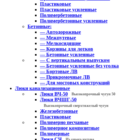
Пластиковые
Пластиковые усиленные
Полимербетонные
Полимербетонные усиленные
Бетонные:
— Автодорожные
— Межпутевые
— Мелкосидящие
— Корзины для лотков
— Бетонные усиленные
— С вертикальным выпуском
— Бетонные усиленные без уголка
— Бортовые ЛВ
— Прикромочные ЛВ
— Для мостовых конструкций
Люки канализационные
Люки ВЧ-50
Высокопрочный чугун 50
Люки ВЧШГ-50
Высокопрочный сверхтяжелый чугун
Железобетонные
Пластиковые
Полимерно песчаные
Полимерное композитные
Полимерные
Люки СЧ
Из серого чугуна