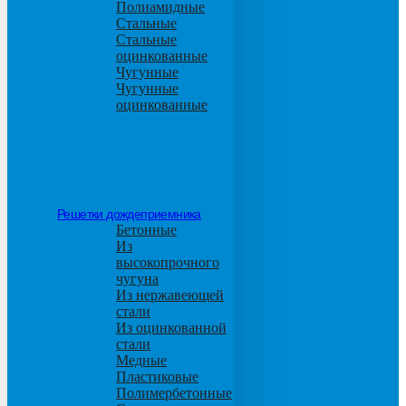
Полиамидные
Стальные
Стальные
оцинкованные
Чугунные
Чугунные
оцинкованные
Решетки дождеприемника
Бетонные
Из
высокопрочного
чугуна
Из нержавеющей
стали
Из оцинкованной
стали
Медные
Пластиковые
Полимербетонные