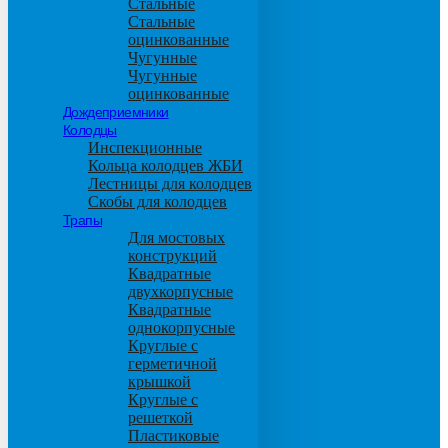
Стальные
Стальные
оцинкованные
Чугунные
Чугунные
оцинкованные
Дождеприемники
Колодцы
Инспекционные
Кольца колодцев ЖБИ
Лестницы для колодцев
Скобы для колодцев
Трапы
Для мостовых
конструкций
Квадратные
двухкорпусные
Квадратные
однокорпусные
Круглые с
герметичной
крышкой
Круглые с
решеткой
Пластиковые