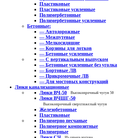
Пластиковые
Пластиковые усиленные
Полимербетонные
Полимербетонные усиленные
Бетонные:
— Автодорожные
— Межпутевые
— Мелкосидящие
— Корзины для лотков
— Бетонные усиленные
— С вертикальным выпуском
— Бетонные усиленные без уголка
— Бортовые ЛВ
— Прикромочные ЛВ
— Для мостовых конструкций
Люки канализационные
Люки ВЧ-50
Высокопрочный чугун 50
Люки ВЧШГ-50
Высокопрочный сверхтяжелый чугун
Железобетонные
Пластиковые
Полимерно песчаные
Полимерное композитные
Полимерные
Люки СЧ
Из серого чугуна