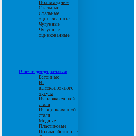
Полиамидные
Стальные
Стальные
оцинкованные
Чугунные
Чугунные
оцинкованные
Решетки дождеприемника
Бетонные
Из
высокопрочного
чугуна
Из нержавеющей
стали
Из оцинкованной
стали
Медные
Пластиковые
Полимербетонные