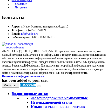
— Полиамидные
— Стальные
— Чугунные
Контакты
Адрес:
г. Наро-Фоминск, площадь свободы 10
Телефон:
+7 (495) 155-0121
Email:
info@vodoo.ru
Рабочее время:
9:00 - 18:00 Пн-Пт
2022 ООО ВОДООТВОД ИНН 7720377683 Обращаем ваше внимание на то, что
данный интернет-сайт, а также вся информация о товарах и ценах, предоставленная на
нём, носит исключительно информационный характер и ни при каких условиях не
является публичной офертой, определяемой положениями Статьи 437 Гражданского
кодекса Российской Федерации. Для получения подробной информации о наличии и
стоимости указанных товаров и (или) услуг, пожалуйста, обращайтесь к менеджеру
сайта с помощью специальной формы связи или по электронной почте.
Политика конфиденциальности
has been added to your cart.
Checkout
View Cart
Водоотводные лотки
Железнодорожные композитные
Из нержавеющей стали
Крышки стальные для лотков