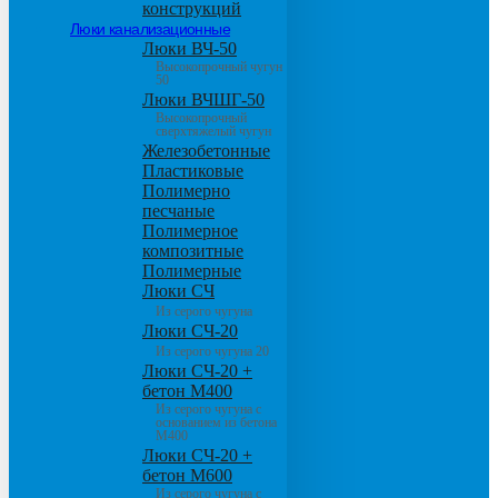
конструкций
Люки канализационные
Люки ВЧ-50
Высокопрочный чугун
50
Люки ВЧШГ-50
Высокопрочный
сверхтяжелый чугун
Железобетонные
Пластиковые
Полимерно
песчаные
Полимерное
композитные
Полимерные
Люки СЧ
Из серого чугуна
Люки СЧ-20
Из серого чугуна 20
Люки СЧ-20 +
бетон М400
Из серого чугуна с
основанием из бетона
М400
Люки СЧ-20 +
бетон М600
Из серого чугуна с