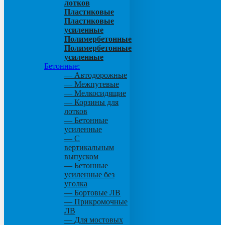
лотков
Пластиковые
Пластиковые
усиленные
Полимербетонные
Полимербетонные
усиленные
Бетонные:
— Автодорожные
— Межпутевые
— Мелкосидящие
— Корзины для
лотков
— Бетонные
усиленные
— С
вертикальным
выпуском
— Бетонные
усиленные без
уголка
— Бортовые ЛВ
— Прикромочные
ЛВ
— Для мостовых