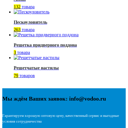
132
товара
Пескоуловитель
263
товара
Решетка придверного поддона
3
товара
Решетчатые настилы
79
товаров
Мы ждём Ваших заявок: info@vodoo.ru
Гарантируем хорошую оптовую цену, качественный сервис и выгодные
условия сотрудничества