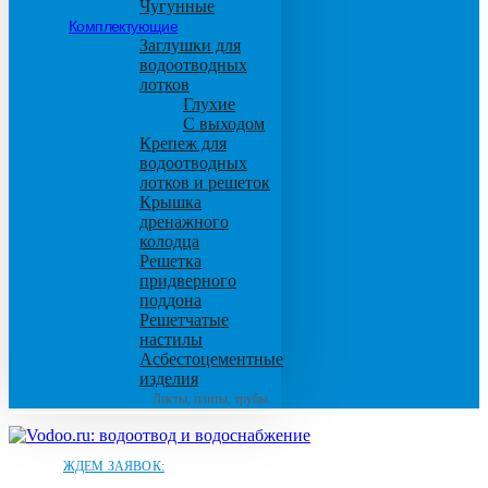
Чугунные
Комплектующие
Заглушки для
водоотводных
лотков
Глухие
С выходом
Крепеж для
водоотводных
лотков и решеток
Крышка
дренажного
колодца
Решетка
придверного
поддона
Решетчатые
настилы
Асбестоцементные
изделия
Листы, плиты, трубы
ЖДЕМ ЗАЯВОК: