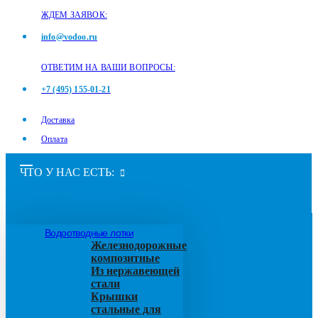
ЖДЕМ ЗАЯВОК:
info@vodoo.ru
ОТВЕТИМ НА ВАШИ ВОПРОСЫ:
+7 (495) 155-01-21
Доставка
Оплата
ЧТО У НАС ЕСТЬ:
Водоотводные лотки
Железнодорожные
композитные
Из нержавеющей
стали
Крышки
стальные для