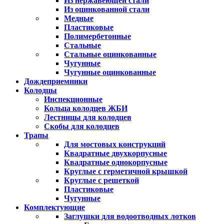
Из нержавеющей стали
Из оцинкованной стали
Медные
Пластиковые
Полимербетонные
Стальные
Стальные оцинкованные
Чугунные
Чугунные оцинкованные
Дождеприемники
Колодцы
Инспекционные
Кольца колодцев ЖБИ
Лестницы для колодцев
Скобы для колодцев
Трапы
Для мостовых конструкций
Квадратные двухкорпусные
Квадратные однокорпусные
Круглые с герметичной крышкой
Круглые с решеткой
Пластиковые
Чугунные
Комплектующие
Заглушки для водоотводных лотков