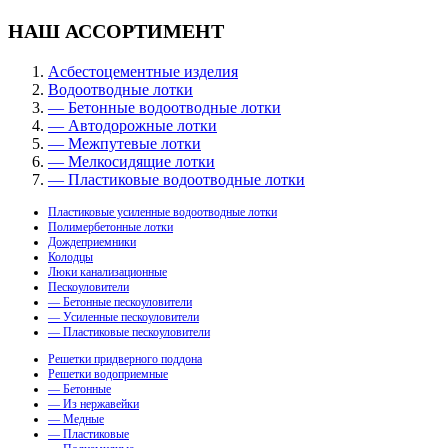
НАШ АССОРТИМЕНТ
Асбестоцементные изделия
Водоотводные лотки
— Бетонные водоотводные лотки
— Автодорожные лотки
— Межпутевые лотки
— Мелкосидящие лотки
— Пластиковые водоотводные лотки
Пластиковые усиленные водоотводные лотки
Полимербетонные лотки
Дождеприемники
Колодцы
Люки канализационные
Пескоуловители
— Бетонные пескоуловители
— Усиленные пескоуловители
— Пластиковые пескоуловители
Решетки придверного поддона
Решетки водоприемные
— Бетонные
— Из нержавейки
— Медные
— Пластиковые