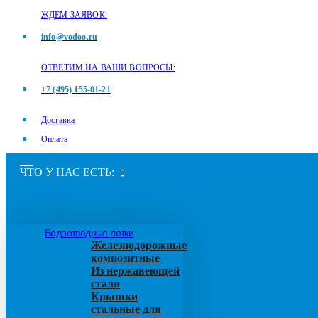
ЖДЕМ ЗАЯВОК:
info@vodoo.ru
ОТВЕТИМ НА ВАШИ ВОПРОСЫ:
+7 (495) 155-01-21
Доставка
Оплата
ЧТО У НАС ЕСТЬ:
Водоотводные лотки
Железнодорожные
композитные
Из нержавеющей
стали
Крышки
стальные для