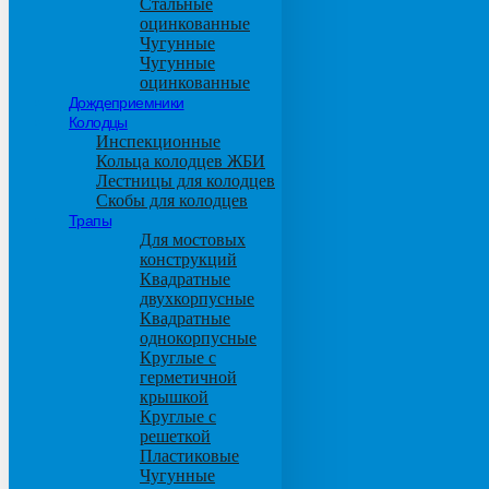
Стальные
оцинкованные
Чугунные
Чугунные
оцинкованные
Дождеприемники
Колодцы
Инспекционные
Кольца колодцев ЖБИ
Лестницы для колодцев
Скобы для колодцев
Трапы
Для мостовых
конструкций
Квадратные
двухкорпусные
Квадратные
однокорпусные
Круглые с
герметичной
крышкой
Круглые с
решеткой
Пластиковые
Чугунные