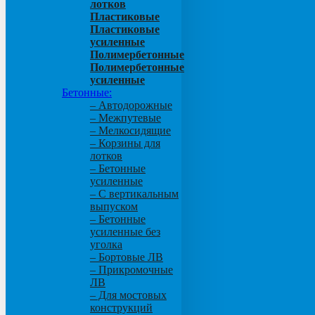
лотков
Пластиковые
Пластиковые
усиленные
Полимербетонные
Полимербетонные
усиленные
Бетонные:
– Автодорожные
– Межпутевые
– Мелкосидящие
– Корзины для
лотков
– Бетонные
усиленные
– С вертикальным
выпуском
– Бетонные
усиленные без
уголка
– Бортовые ЛВ
– Прикромочные
ЛВ
– Для мостовых
конструкций