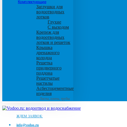
Комплектующие
Заглушки для
водоотводных
лотков
Глухие
С выходом
Крепеж для
водоотводных
лотков и решеток
Крышка
дренажного
колодца
Решетка
придверного
поддона
Решетчатые
настилы
Асбестоцементные
изделия
Листы, плиты, трубы
ЖДЕМ ЗАЯВОК:
info@vodoo.ru