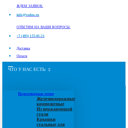
ЖДЕМ ЗАЯВОК:
info@vodoo.ru
ОТВЕТИМ НА ВАШИ ВОПРОСЫ:
+7 (495) 155-01-21
Доставка
Оплата
ЧТО У НАС ЕСТЬ:
Водоотводные лотки
Железнодорожные
композитные
Из нержавеющей
стали
Крышки
стальные для