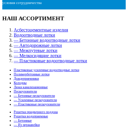
условия сотрудничества
НАШ АССОРТИМЕНТ
Асбестоцементные изделия
Водоотводные лотки
— Бетонные водоотводные лотки
— Автодорожные лотки
— Межпутевые лотки
— Мелкосидящие лотки
— Пластиковые водоотводные лотки
Пластиковые усиленные водоотводные лотки
Полимербетонные лотки
Дождеприемники
Колодцы
Люки канализационные
Пескоуловители
— Бетонные пескоуловители
— Усиленные пескоуловители
— Пластиковые пескоуловители
Решетки придверного поддона
Решетки водоприемные
— Бетонные
— Из нержавейки