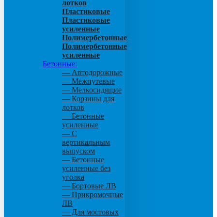
лотков
Пластиковые
Пластиковые
усиленные
Полимербетонные
Полимербетонные
усиленные
Бетонные:
— Автодорожные
— Межпутевые
— Мелкосидящие
— Корзины для
лотков
— Бетонные
усиленные
— С
вертикальным
выпуском
— Бетонные
усиленные без
уголка
— Бортовые ЛВ
— Прикромочные
ЛВ
— Для мостовых