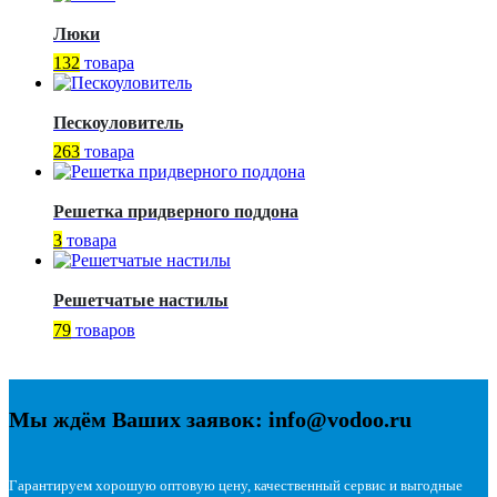
Люки
132
товара
Пескоуловитель
263
товара
Решетка придверного поддона
3
товара
Решетчатые настилы
79
товаров
Мы ждём Ваших заявок: info@vodoo.ru
Гарантируем хорошую оптовую цену, качественный сервис и выгодные