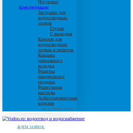
Чугунные
Комплектующие
Заглушки для
водоотводных
лотков
Глухие
С выходом
Крепеж для
водоотводных
лотков и решеток
Крышка
дренажного
колодца
Решетка
придверного
поддона
Решетчатые
настилы
Асбестоцементные
изделия
Листы, плиты, трубы
ЖДЕМ ЗАЯВОК: