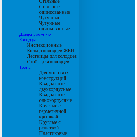
Стальные
Стальные
оцинкованные
Чугунные
Чугунные
оцинкованные
Дождеприемники
Колодцы
Инспекционные
Кольца колодцев ЖБИ
Лестницы для колодцев
Скобы для колодцев
Трапы
Для мостовых
конструкций
Квадратные
двухкорпусные
Квадратные
однокорпусные
Круглые с
герметичной
крышкой
Круглые с
решеткой
Пластиковые