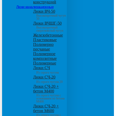
конструкций
Люки канализационные
Люки ВЧ-50
Высокопрочный чугун
50
Люки ВЧШГ-50
Высокопрочный
сверхтяжелый чугун
Железобетонные
Пластиковые
Полимерно
песчаные
Полимерное
композитные
Полимерные
Люки СЧ
Из серого чугуна
Люки СЧ-20
Из серого чугуна 20
Люки СЧ-20 +
бетон М400
Из серого чугуна с
основанием из бетона
М400
Люки СЧ-20 +
бетон М600
Из серого чугуна с