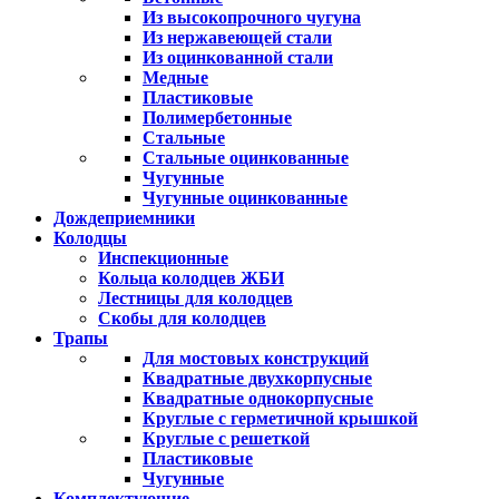
Из высокопрочного чугуна
Из нержавеющей стали
Из оцинкованной стали
Медные
Пластиковые
Полимербетонные
Стальные
Стальные оцинкованные
Чугунные
Чугунные оцинкованные
Дождеприемники
Колодцы
Инспекционные
Кольца колодцев ЖБИ
Лестницы для колодцев
Скобы для колодцев
Трапы
Для мостовых конструкций
Квадратные двухкорпусные
Квадратные однокорпусные
Круглые с герметичной крышкой
Круглые с решеткой
Пластиковые
Чугунные
Комплектующие