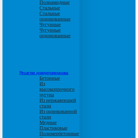
Полиамидные
Стальные
Стальные
оцинкованные
Чугунные
Чугунные
оцинкованные
Решетки дождеприемника
Бетонные
Из
высокопрочного
чугуна
Из нержавеющей
стали
Из оцинкованной
стали
Медные
Пластиковые
Полимербетонные