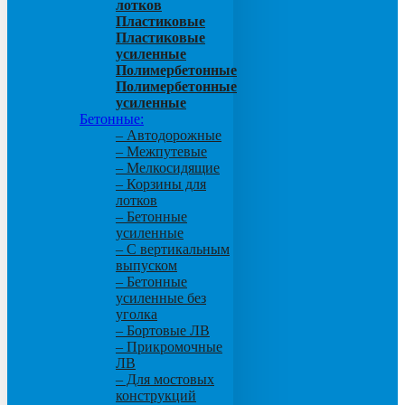
лотков
Пластиковые
Пластиковые
усиленные
Полимербетонные
Полимербетонные
усиленные
Бетонные:
– Автодорожные
– Межпутевые
– Мелкосидящие
– Корзины для
лотков
– Бетонные
усиленные
– С вертикальным
выпуском
– Бетонные
усиленные без
уголка
– Бортовые ЛВ
– Прикромочные
ЛВ
– Для мостовых
конструкций