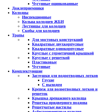
Чугунные оцинкованные
Дождеприемники
Колодцы
Инспекционные
Кольца колодцев ЖБИ
Лестницы для колодцев
Скобы для колодцев
Трапы
Для мостовых конструкций
Квадратные двухкорпусные
Квадратные однокорпусные
Круглые с герметичной крышкой
Круглые с решеткой
Пластиковые
Чугунные
Комплектующие
Заглушки для водоотводных лотков
Глухие
С выходом
Крепеж для водоотводных лотков и
решеток
Крышка дренажного колодца
Решетка придверного поддона
Решетчатые настилы
Асбестоцементные изделия