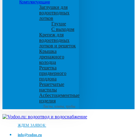
Комплектующие
Заглушки для
водоотводных
лотков
Глухие
С выходом
Крепеж для
водоотводных
лотков и решеток
Крышка
дренажного
колодца
Решетка
придверного
поддона
Решетчатые
настилы
Асбестоцементные
изделия
Листы, плиты, трубы
ЖДЕМ ЗАЯВОК:
info@vodoo.ru