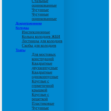
Стальные
оцинкованные
Чугунные
Чугунные
оцинкованные
Дождеприемники
Колодцы
Инспекционные
Кольца колодцев ЖБИ
Лестницы для колодцев
Скобы для колодцев
Трапы
Для мостовых
конструкций
Квадратные
двухкорпусные
Квадратные
однокорпусные
Круглые с
герметичной
крышкой
Круглые с
решеткой
Пластиковые
Чугунные