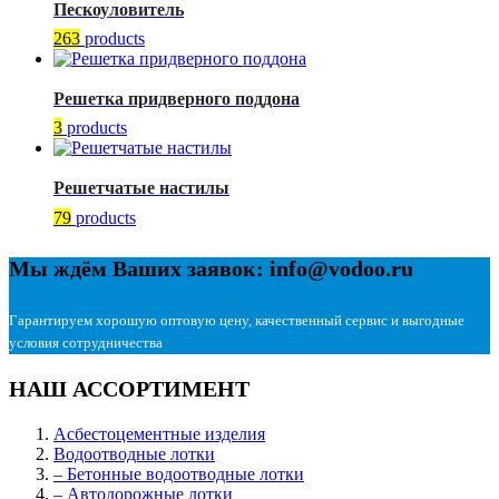
Пескоуловитель
263
products
Решетка придверного поддона
3
products
Решетчатые настилы
79
products
Мы ждём Ваших заявок: info@vodoo.ru
Гарантируем хорошую оптовую цену, качественный сервис и выгодные
условия сотрудничества
НАШ АССОРТИМЕНТ
Асбестоцементные изделия
Водоотводные лотки
– Бетонные водоотводные лотки
– Автодорожные лотки