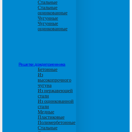
Стальные
Стальные
оцинкованные
Чугунные
Чугунные
оцинкованные
Решетки дождеприемника
Бетонные
Из
высокопрочного
чугуна
Из нержавеющей
стали
Из оцинкованной
стали
Медные
Пластиковые
Полимербетонные
Стальные