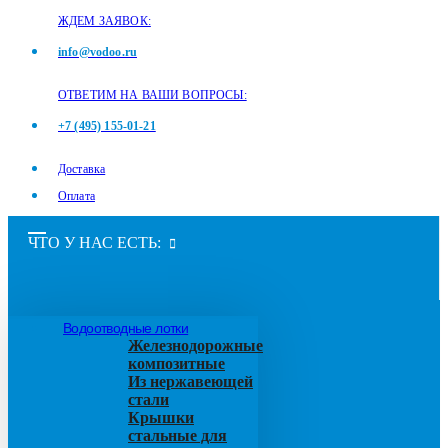
ЖДЕМ ЗАЯВОК:
info@vodoo.ru
ОТВЕТИМ НА ВАШИ ВОПРОСЫ:
+7 (495) 155-01-21
Доставка
Оплата
ЧТО У НАС ЕСТЬ:
Водоотводные лотки
Железнодорожные
композитные
Из нержавеющей
стали
Крышки
стальные для