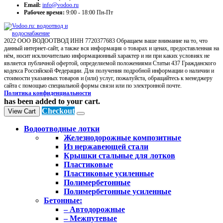
Email:
info@vodoo.ru
Рабочее время:
9:00 - 18:00 Пн-Пт
2022 ООО ВОДООТВОД ИНН 7720377683 Обращаем ваше внимание на то, что
данный интернет-сайт, а также вся информация о товарах и ценах, предоставленная на
нём, носит исключительно информационный характер и ни при каких условиях не
является публичной офертой, определяемой положениями Статьи 437 Гражданского
кодекса Российской Федерации. Для получения подробной информации о наличии и
стоимости указанных товаров и (или) услуг, пожалуйста, обращайтесь к менеджеру
сайта с помощью специальной формы связи или по электронной почте.
Политика конфиденциальности
has been added to your cart.
Checkout
View Cart
Водоотводные лотки
Железнодорожные композитные
Из нержавеющей стали
Крышки стальные для лотков
Пластиковые
Пластиковые усиленные
Полимербетонные
Полимербетонные усиленные
Бетонные:
– Автодорожные
– Межпутевые