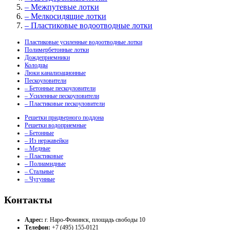
– Межпутевые лотки
– Мелкосидящие лотки
– Пластиковые водоотводные лотки
Пластиковые усиленные водоотводные лотки
Полимербетонные лотки
Дождеприемники
Колодцы
Люки канализационные
Пескоуловители
– Бетонные пескоуловители
– Усиленные пескоуловители
– Пластиковые пескоуловители
Решетки придверного поддона
Решетки водоприемные
– Бетонные
– Из нержавейки
– Медные
– Пластиковые
– Полиамидные
– Стальные
– Чугунные
Контакты
Адрес:
г. Наро-Фоминск, площадь свободы 10
Телефон:
+7 (495) 155-0121