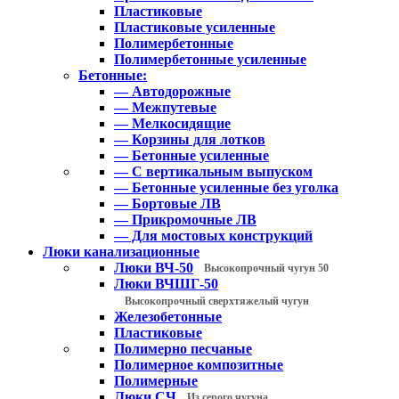
Пластиковые
Пластиковые усиленные
Полимербетонные
Полимербетонные усиленные
Бетонные:
— Автодорожные
— Межпутевые
— Мелкосидящие
— Корзины для лотков
— Бетонные усиленные
— С вертикальным выпуском
— Бетонные усиленные без уголка
— Бортовые ЛВ
— Прикромочные ЛВ
— Для мостовых конструкций
Люки канализационные
Люки ВЧ-50
Высокопрочный чугун 50
Люки ВЧШГ-50
Высокопрочный сверхтяжелый чугун
Железобетонные
Пластиковые
Полимерно песчаные
Полимерное композитные
Полимерные
Люки СЧ
Из серого чугуна