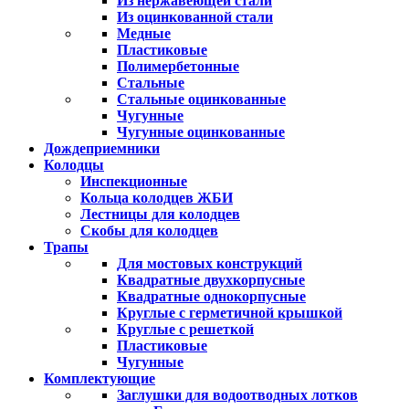
Из нержавеющей стали
Из оцинкованной стали
Медные
Пластиковые
Полимербетонные
Стальные
Стальные оцинкованные
Чугунные
Чугунные оцинкованные
Дождеприемники
Колодцы
Инспекционные
Кольца колодцев ЖБИ
Лестницы для колодцев
Скобы для колодцев
Трапы
Для мостовых конструкций
Квадратные двухкорпусные
Квадратные однокорпусные
Круглые с герметичной крышкой
Круглые с решеткой
Пластиковые
Чугунные
Комплектующие
Заглушки для водоотводных лотков