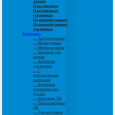
лотков
Пластиковые
Пластиковые
усиленные
Полимербетонные
Полимербетонные
усиленные
Бетонные:
— Автодорожные
— Межпутевые
— Мелкосидящие
— Корзины для
лотков
— Бетонные
усиленные
— С
вертикальным
выпуском
— Бетонные
усиленные без
уголка
— Бортовые ЛВ
— Прикромочные
ЛВ
— Для мостовых