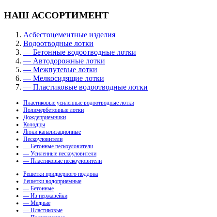
НАШ АССОРТИМЕНТ
Асбестоцементные изделия
Водоотводные лотки
— Бетонные водоотводные лотки
— Автодорожные лотки
— Межпутевые лотки
— Мелкосидящие лотки
— Пластиковые водоотводные лотки
Пластиковые усиленные водоотводные лотки
Полимербетонные лотки
Дождеприемники
Колодцы
Люки канализационные
Пескоуловители
— Бетонные пескоуловители
— Усиленные пескоуловители
— Пластиковые пескоуловители
Решетки придверного поддона
Решетки водоприемные
— Бетонные
— Из нержавейки
— Медные
— Пластиковые