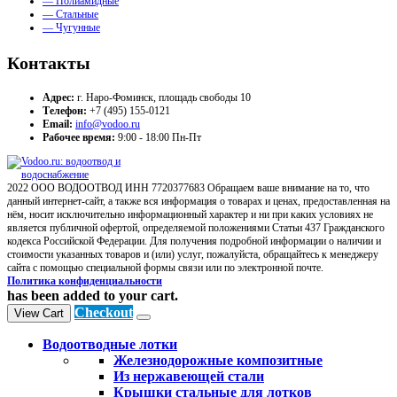
— Полиамидные
— Стальные
— Чугунные
Контакты
Адрес:
г. Наро-Фоминск, площадь свободы 10
Телефон:
+7 (495) 155-0121
Email:
info@vodoo.ru
Рабочее время:
9:00 - 18:00 Пн-Пт
2022 ООО ВОДООТВОД ИНН 7720377683 Обращаем ваше внимание на то, что
данный интернет-сайт, а также вся информация о товарах и ценах, предоставленная на
нём, носит исключительно информационный характер и ни при каких условиях не
является публичной офертой, определяемой положениями Статьи 437 Гражданского
кодекса Российской Федерации. Для получения подробной информации о наличии и
стоимости указанных товаров и (или) услуг, пожалуйста, обращайтесь к менеджеру
сайта с помощью специальной формы связи или по электронной почте.
Политика конфиденциальности
has been added to your cart.
Checkout
View Cart
Водоотводные лотки
Железнодорожные композитные
Из нержавеющей стали
Крышки стальные для лотков