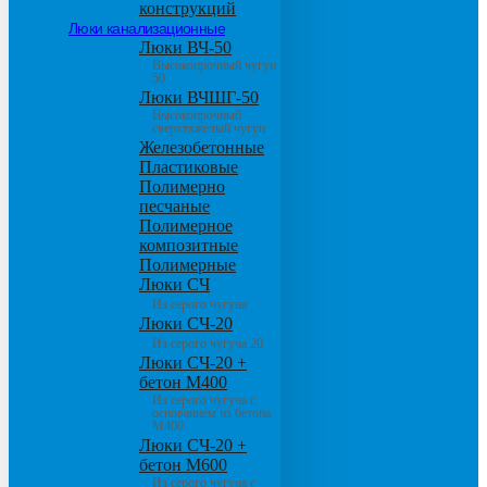
конструкций
Люки канализационные
Люки ВЧ-50
Высокопрочный чугун
50
Люки ВЧШГ-50
Высокопрочный
сверхтяжелый чугун
Железобетонные
Пластиковые
Полимерно
песчаные
Полимерное
композитные
Полимерные
Люки СЧ
Из серого чугуна
Люки СЧ-20
Из серого чугуна 20
Люки СЧ-20 +
бетон М400
Из серого чугуна с
основанием из бетона
М400
Люки СЧ-20 +
бетон М600
Из серого чугуна с