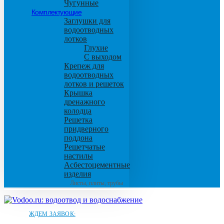
Чугунные
Комплектующие
Заглушки для
водоотводных
лотков
Глухие
С выходом
Крепеж для
водоотводных
лотков и решеток
Крышка
дренажного
колодца
Решетка
придверного
поддона
Решетчатые
настилы
Асбестоцементные
изделия
Листы, плиты, трубы
ЖДЕМ ЗАЯВОК: