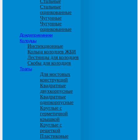
Стальные
Стальные
оцинкованные
Чугунные
Чугунные
оцинкованные
Дождеприемники
Колодцы
Инспекционные
Кольца колодцев ЖБИ
Лестницы для колодцев
Скобы для колодцев
Трапы
Для мостовых
конструкций
Квадратные
двухкорпусные
Квадратные
однокорпусные
Круглые с
герметичной
крышкой
Круглые с
решеткой
Пластиковые