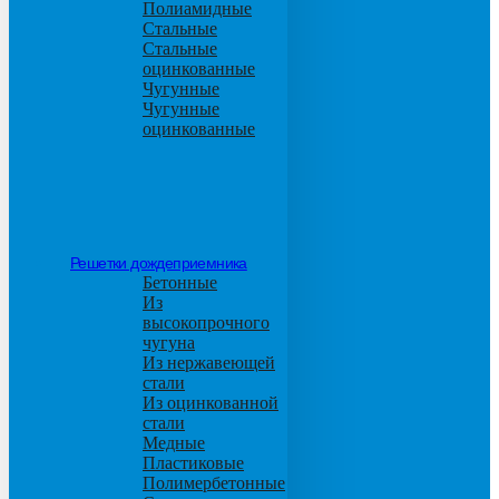
Полиамидные
Стальные
Стальные
оцинкованные
Чугунные
Чугунные
оцинкованные
Решетки дождеприемника
Бетонные
Из
высокопрочного
чугуна
Из нержавеющей
стали
Из оцинкованной
стали
Медные
Пластиковые
Полимербетонные