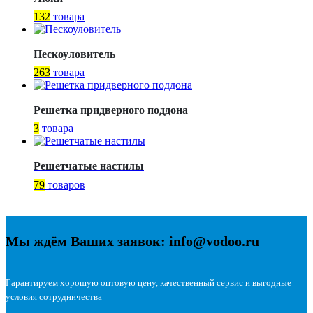
132
товара
Пескоуловитель
263
товара
Решетка придверного поддона
3
товара
Решетчатые настилы
79
товаров
Мы ждём Ваших заявок: info@vodoo.ru
Гарантируем хорошую оптовую цену, качественный сервис и выгодные
условия сотрудничества