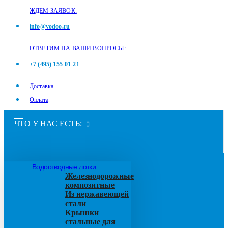
ЖДЕМ ЗАЯВОК:
info@vodoo.ru
ОТВЕТИМ НА ВАШИ ВОПРОСЫ:
+7 (495) 155-01-21
Доставка
Оплата
ЧТО У НАС ЕСТЬ:
Водоотводные лотки
Железнодорожные
композитные
Из нержавеющей
стали
Крышки
стальные для