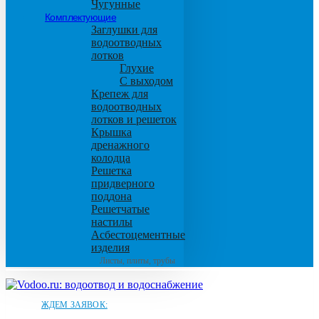
Чугунные
Комплектующие
Заглушки для
водоотводных
лотков
Глухие
С выходом
Крепеж для
водоотводных
лотков и решеток
Крышка
дренажного
колодца
Решетка
придверного
поддона
Решетчатые
настилы
Асбестоцементные
изделия
Листы, плиты, трубы
ЖДЕМ ЗАЯВОК: