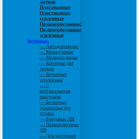
лотков
Пластиковые
Пластиковые
усиленные
Полимербетонные
Полимербетонные
усиленные
Бетонные:
— Автодорожные
— Межпутевые
— Мелкосидящие
— Корзины для
лотков
— Бетонные
усиленные
— С
вертикальным
выпуском
— Бетонные
усиленные без
уголка
— Бортовые ЛВ
— Прикромочные
ЛВ
— Для мостовых