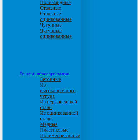
Полиамидные
Стальные
Стальные
оцинкованные
Чугунные
Чугунные
оцинкованные
Решетки дождеприемника
Бетонные
Из
высокопрочного
чугуна
Из нержавеющей
стали
Из оцинкованной
стали
Медные
Пластиковые
Полимербетонные