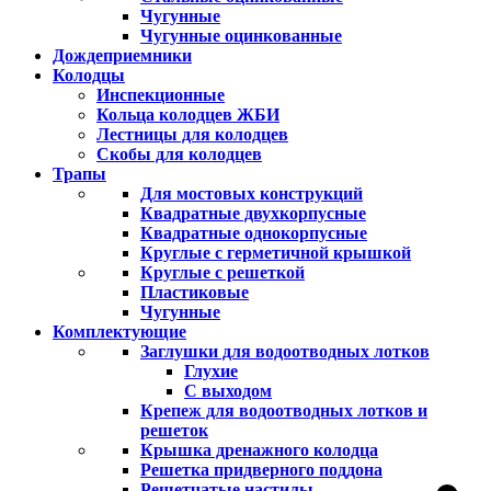
Чугунные
Чугунные оцинкованные
Дождеприемники
Колодцы
Инспекционные
Кольца колодцев ЖБИ
Лестницы для колодцев
Скобы для колодцев
Трапы
Для мостовых конструкций
Квадратные двухкорпусные
Квадратные однокорпусные
Круглые с герметичной крышкой
Круглые с решеткой
Пластиковые
Чугунные
Комплектующие
Заглушки для водоотводных лотков
Глухие
С выходом
Крепеж для водоотводных лотков и
решеток
Крышка дренажного колодца
Решетка придверного поддона
Решетчатые настилы