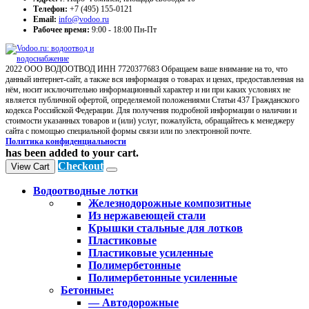
Телефон:
+7 (495) 155-0121
Email:
info@vodoo.ru
Рабочее время:
9:00 - 18:00 Пн-Пт
2022 ООО ВОДООТВОД ИНН 7720377683 Обращаем ваше внимание на то, что
данный интернет-сайт, а также вся информация о товарах и ценах, предоставленная на
нём, носит исключительно информационный характер и ни при каких условиях не
является публичной офертой, определяемой положениями Статьи 437 Гражданского
кодекса Российской Федерации. Для получения подробной информации о наличии и
стоимости указанных товаров и (или) услуг, пожалуйста, обращайтесь к менеджеру
сайта с помощью специальной формы связи или по электронной почте.
Политика конфиденциальности
has been added to your cart.
Checkout
View Cart
Водоотводные лотки
Железнодорожные композитные
Из нержавеющей стали
Крышки стальные для лотков
Пластиковые
Пластиковые усиленные
Полимербетонные
Полимербетонные усиленные
Бетонные:
— Автодорожные