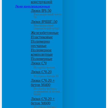
конструкций
Люки канализационные
Люки ВЧ-50
Высокопрочный чугун
50
Люки ВЧШГ-50
Высокопрочный
сверхтяжелый чугун
Железобетонные
Пластиковые
Полимерно
песчаные
Полимерное
композитные
Полимерные
Люки СЧ
Из серого чугуна
Люки СЧ-20
Из серого чугуна 20
Люки СЧ-20 +
бетон М400
Из серого чугуна с
основанием из бетона
М400
Люки СЧ-20 +
бетон М600
Из серого чугуна с