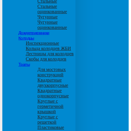
Стальные
Стальные
оцинкованные
Чугунные
Чугунные
оцинкованные
Дождеприемники
Колодцы
Инспекционные
Кольца колодцев ЖБИ
Лестницы для колодцев
Скобы для колодцев
Трапы
Для мостовых
конструкций
Квадратные
двухкорпусные
Квадратные
однокорпусные
Круглые с
герметичной
крышкой
Круглые с
решеткой
Пластиковые