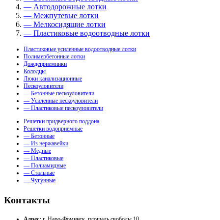
— Автодорожные лотки
— Межпутевые лотки
— Мелкосидящие лотки
— Пластиковые водоотводные лотки
Пластиковые усиленные водоотводные лотки
Полимербетонные лотки
Дождеприемники
Колодцы
Люки канализационные
Пескоуловители
— Бетонные пескоуловители
— Усиленные пескоуловители
— Пластиковые пескоуловители
Решетки придверного поддона
Решетки водоприемные
— Бетонные
— Из нержавейки
— Медные
— Пластиковые
— Полиамидные
— Стальные
— Чугунные
Контакты
Адрес:
г. Наро-Фоминск, площадь свободы 10