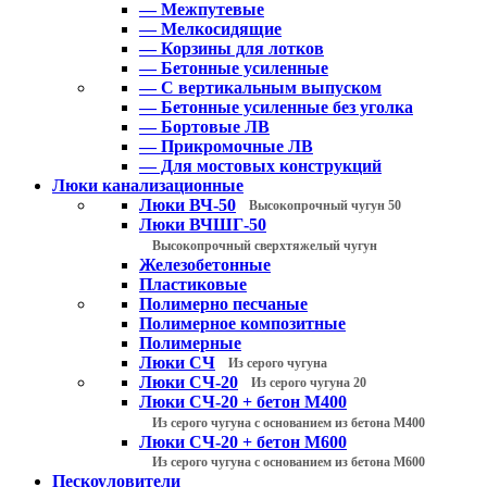
— Межпутевые
— Мелкосидящие
— Корзины для лотков
— Бетонные усиленные
— С вертикальным выпуском
— Бетонные усиленные без уголка
— Бортовые ЛВ
— Прикромочные ЛВ
— Для мостовых конструкций
Люки канализационные
Люки ВЧ-50
Высокопрочный чугун 50
Люки ВЧШГ-50
Высокопрочный сверхтяжелый чугун
Железобетонные
Пластиковые
Полимерно песчаные
Полимерное композитные
Полимерные
Люки СЧ
Из серого чугуна
Люки СЧ-20
Из серого чугуна 20
Люки СЧ-20 + бетон М400
Из серого чугуна с основанием из бетона М400
Люки СЧ-20 + бетон М600
Из серого чугуна с основанием из бетона М600
Пескоуловители