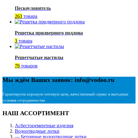
Пескоуловитель
263
товара
Решетка придверного поддона
3
товара
Решетчатые настилы
79
товаров
Мы ждём Ваших заявок: info@vodoo.ru
Гарантируем хорошую оптовую цену, качественный сервис и выгодные
условия сотрудничества
НАШ АССОРТИМЕНТ
Асбестоцементные изделия
Водоотводные лотки
— Бетонные водоотводные лотки