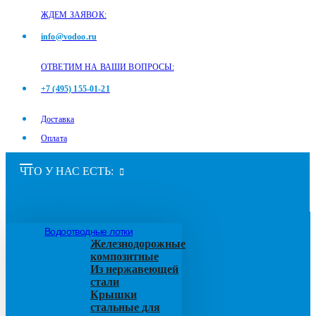
ЖДЕМ ЗАЯВОК:
info@vodoo.ru
ОТВЕТИМ НА ВАШИ ВОПРОСЫ:
+7 (495) 155-01-21
Доставка
Оплата
ЧТО У НАС ЕСТЬ:
Водоотводные лотки
Железнодорожные
композитные
Из нержавеющей
стали
Крышки
стальные для